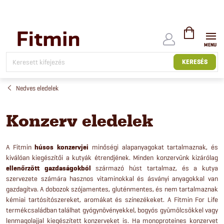
Ugrás
a
fő
tartalomhoz
KOSÁR
KERESÉS
Nedves eledelek
Konzerv eledelek
A Fitmin
húsos konzervjei
minőségi alapanyagokat tartalmaznak, és
kiválóan kiegészítői a kutyák étrendjének. Minden konzervünk kizárólag
ellenőrzött gazdaságokból
származó húst tartalmaz, és a kutya
szervezete számára hasznos vitaminokkal és ásványi anyagokkal van
gazdagítva. A dobozok szójamentes, gluténmentes, és nem tartalmaznak
kémiai tartósítószereket, aromákat és színezékeket. A Fitmin For Life
termékcsaládban találhat gyógynövényekkel, bogyós gyümölcsökkel vagy
lenmagolajjal kiegészített konzerveket is. Ha monoproteines konzervet