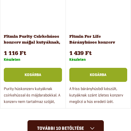
Fitmin Purity Csirkehúsos
Fitmin For Life
konzerv májjal kutyáknak,
Bárányhúsos konzerv
400 g
kutyáknak, 800 g
1 116 Ft
1 439 Ft
Készleten
Készleten
KOSÁRBA
KOSÁRBA
Purity húskonzerv kutyáknak
A friss bárányhúsból készült,
csirkehússal és májdarabokkal. A
kutyáknak szánt ízletes konzerv
konzerv nem tartalmaz szóját,
megőrzi a hús eredeti ízét.
keményítőt vagy glutént.
Kényeztesse kutyáját egy igazán
jó minőségű, ízletes...
L
TOVÁBBI 10 BETÖLTÉSE