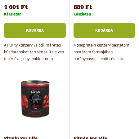
k
k
1 601 Ft
889 Ft
e
Készleten
Készleten
r
k
KOSÁRBA
KOSÁRBA
e
l
A Purity konzerv valódi, méretes
Monoprotein konzerv pástétom
húsdarabokat tartalmaz. Tele van
pástétom formájában
n
fehérjével, ugyanakkor nem
bárányhússal felnőtt és fiatal
i
tartalmaz szóját, glutént,
kutyák számára. A teljes értékű
d
keményítőt és egyéb ízesítőket
nedves eledel tészta ízesítésére is
s
sem. Kényeztesse kutyáját...
alkalmas. A doboz nem...
e
t
z
á
é
j
s
Fitmin For Life
Fitmin For Life