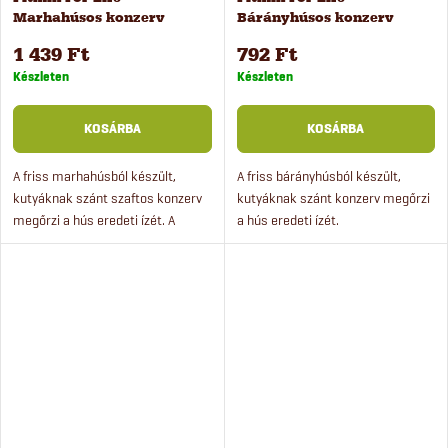
a
Marhahúsos konzerv
Bárányhúsos konzerv
e
kutyáknak, 800 g
kutyáknak, 400 g
1 439 Ft
792 Ft
Készleten
Készleten
KOSÁRBA
KOSÁRBA
A friss marhahúsból készült,
A friss bárányhúsból készült,
kutyáknak szánt szaftos konzerv
kutyáknak szánt konzerv megőrzi
megőrzi a hús eredeti ízét. A
a hús eredeti ízét.
kutyáknak szánt monoproteines
konzerv eledel még a válogatós
kutyákat is lenyűgözi.