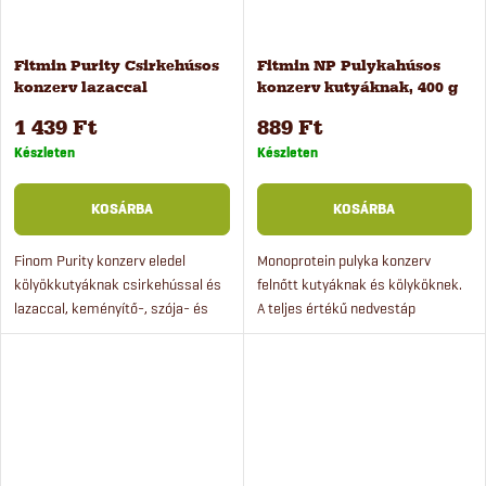
Fitmin Purity Csirkehúsos
Fitmin NP Pulykahúsos
konzerv lazaccal
konzerv kutyáknak, 400 g
kölyökkutyáknak, 400 g
1 439 Ft
889 Ft
Készleten
Készleten
KOSÁRBA
KOSÁRBA
Finom Purity konzerv eledel
Monoprotein pulyka konzerv
kölyökkutyáknak csirkehússal és
felnőtt kutyáknak és kölyköknek.
lazaccal, keményítő-, szója- és
A teljes értékű nedvestáp
gluténmentesen. Kényeztesse
pástétom formájában is alkalmas
kutyáját egy igazán jó minőségű,
tészta ízesítésére. A doboz nem
ízletes konzervvel.
tartalmaz színezéket,...