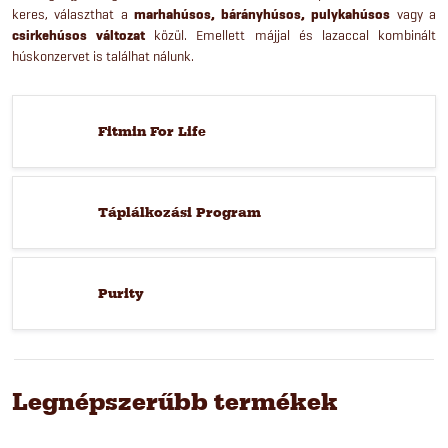
keres, választhat a
marhahúsos, bárányhúsos, pulykahúsos
vagy a
csirkehúsos változat
közül. Emellett májjal és lazaccal kombinált
húskonzervet is találhat nálunk.
Fitmin For Life
Táplálkozási Program
Purity
Legnépszerűbb termékek