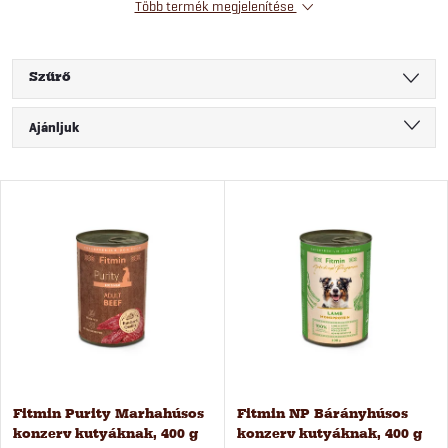
Több termék megjelenítése
Szűrő
T
Ajánljuk
e
Legolcsóbb elöl
T
Legdrágább
r
e
Legnépszerűbb termékek
m
ABC szerint
r
é
m
k
é
Fitmin Purity Marhahúsos
Fitmin NP Bárányhúsos
e
konzerv kutyáknak, 400 g
konzerv kutyáknak, 400 g