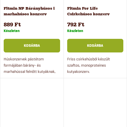
Fitmin NP Bárányhúsos i
Fitmin For Life
marhahúsos konzerv
Csirkehúsos konzerv
kutyáknak, 400 g
kutyáknak, 400 g
889 Ft
792 Ft
Készleten
Készleten
KOSÁRBA
KOSÁRBA
Húskonzervek pástétom
Friss csirkehúsból készült
formájában bárány- és
szaftos, monoproteines
marhahússal felnőtt kutyáknak,
kutyakonzerv.
de kölyökkutyáknak is
alkalmasak. A teljes értékű
nedvestáp fiatal kutyák vagy
kölyökkutyák tészta...