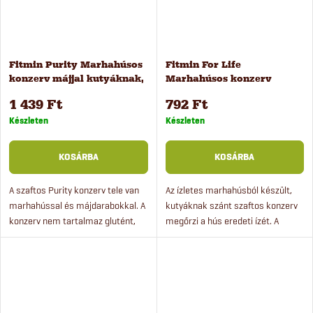
Fitmin Purity Marhahúsos
Fitmin For Life
konzerv májjal kutyáknak,
Marhahúsos konzerv
400 g
kutyáknak, 400 g
1 439 Ft
792 Ft
Készleten
Készleten
KOSÁRBA
KOSÁRBA
A szaftos Purity konzerv tele van
Az ízletes marhahúsból készült,
marhahússal és májdarabokkal. A
kutyáknak szánt szaftos konzerv
konzerv nem tartalmaz glutént,
megőrzi a hús eredeti ízét. A
szóját vagy keményítőt.
monoproteines konzerv eledel
Kényeztesse kutyáját egy igazán
még a válogatós kutyákat is
jó minőségű, ízletes...
lenyűgözi.