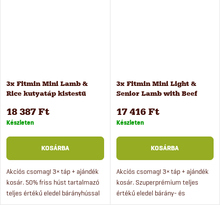
minőségi...
3x Fitmin Mini Lamb &
3x Fitmin Mini Light &
Rice kutyatáp kistestű
Senior Lamb with Beef
kutyáknak, 2,5 kg
kutyatáp, 2,5 kg
18 387 Ft
17 416 Ft
Készleten
Készleten
KOSÁRBA
KOSÁRBA
Akciós csomag! 3× táp + ajándék
Akciós csomag! 3× táp + ajándék
kosár. 50% friss húst tartalmazó
kosár. Szuperprémium teljes
teljes értékű eledel bárányhússal
értékű eledel bárány- és
és rizzsel kistestű kutyáknak.
marhahússal, rizzsel és borsóval.
Fitmin Mini Lamb & Rice minden...
Az eledel kifejezetten a kistestű