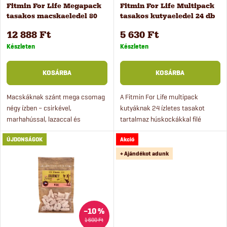
é
Fitmin For Life Megapack
Fitmin For Life Multipack
e
tasakos macskaeledel 80
tasakos kutyaeledel 24 db
k
db x 85 g
x 85 g
k
12 888 Ft
5 630 Ft
e
Készleten
Készleten
r
k
KOSÁRBA
KOSÁRBA
e
l
Macskáknak szánt mega csomag
A Fitmin For Life multipack
négy ízben – csirkével,
kutyáknak 24 ízletes tasakot
n
marhahússal, lazaccal és
tartalmaz húskockákkal filé
i
kacsával. Kedvező kiszerelés, tele
formában, három ízben –
d
ÚJDONSÁGOK
Akció
zamatos húsos tasakokkal.
csirkével, marhahússal és
s
pulykával.
+ Ajándékot adunk
e
t
z
á
é
–10 %
1 600 Ft