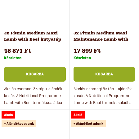
3x Fitmin Medium Maxi
3x Fitmin Medium Maxi
Lamb with Beef kutyatáp
Maintenance Lamb with
kölyökkutyáknak, 2,5 kg
Beef kutyatáp, 2,5 kg
18 871 Ft
17 899 Ft
Készleten
Készleten
KOSÁRBA
KOSÁRBA
Akciós csomag! 3× táp + ajándék
Akciós csomag! 3× táp + ajándék
kosár. A Nutritional Programme
kosár. A Nutritional Programme
Lamb with Beef termékcsaládba
Lamb with Beef termékcsaládba
tartozó Medium Maxi Puppy egy
tartozó Medium Maxi Maintenance
Akció
Akció
szuperprémium teljes értékű
egy szuperprémium teljes értékű
eledel, amely nagy...
eledel, amely nagy...
+ Ajándékot adunk
+ Ajándékot adunk