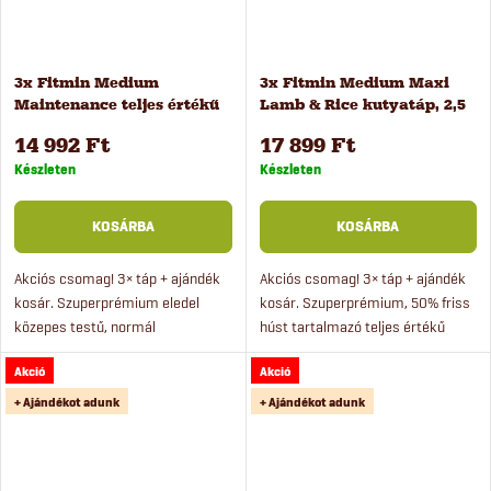
3x Fitmin Medium
3x Fitmin Medium Maxi
Maintenance teljes értékű
Lamb & Rice kutyatáp, 2,5
kutyatáp, 2,5 kg
kg
14 992 Ft
17 899 Ft
Készleten
Készleten
KOSÁRBA
KOSÁRBA
Akciós csomag! 3× táp + ajándék
Akciós csomag! 3× táp + ajándék
kosár. Szuperprémium eledel
kosár. Szuperprémium, 50% friss
közepes testű, normál
húst tartalmazó teljes értékű
terhelésnek kitett kutyák
eledel bárányhússal érzékeny
Akció
Akció
számára. Az eledel 50%-ban friss
emésztésű kutyáknak. Az eledel
húst és rizst tartalmaz. A Fitmin...
közepes és nagytestű,...
+ Ajándékot adunk
+ Ajándékot adunk