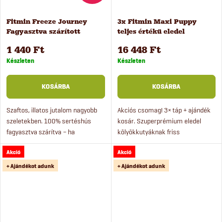
j
s
a
Fitmin Freeze Journey
3x Fitmin Maxi Puppy
Fagyasztva szárított
teljes értékű eledel
e
sertéshús kutyáknak és
kölyökkutyáknak, 2,5 kg
1 440 Ft
16 448 Ft
macskáknak 25 g
Készleten
Készleten
KOSÁRBA
KOSÁRBA
Szaftos, illatos jutalom nagyobb
Akciós csomag! 3× táp + ajándék
szeletekben. 100% sertéshús
kosár. Szuperprémium eledel
fagyasztva szárítva – ha
kölyökkutyáknak friss
szeretnéd váltogatni a
baromfihússal. Az eledel nagy és
Akció
Akció
fehérjeforrásokat és változatossá
óriás fajták kölykeinek, illetve
tenni a tálat.
vemhes és szoptató szukáknak...
+ Ajándékot adunk
+ Ajándékot adunk