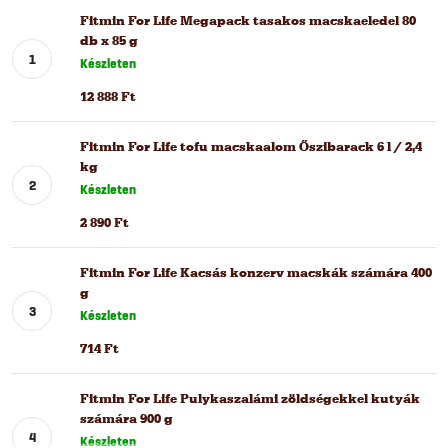
Fitmin For Life Megapack tasakos macskaeledel 80
db x 85 g
Készleten
12 888 Ft
Fitmin For Life tofu macskaalom Őszibarack 6 l / 2,4
kg
Készleten
2 890 Ft
Fitmin For Life Kacsás konzerv macskák számára 400
g
Készleten
714 Ft
Fitmin For Life Pulykaszalámi zöldségekkel kutyák
számára 900 g
Készleten