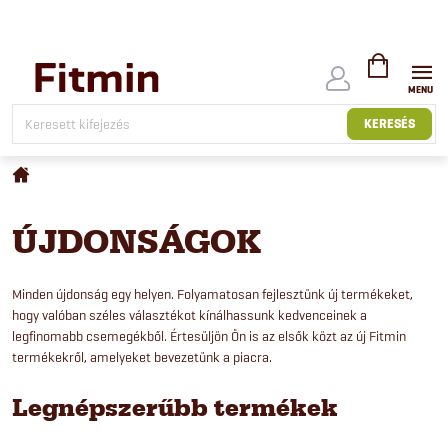
Ugrás
a
fő
tartalomhoz
KOSÁR
KERESÉS
Kezdőlap
ÚJDONSÁGOK
Minden újdonság egy helyen. Folyamatosan fejlesztünk új termékeket,
hogy valóban széles választékot kínálhassunk kedvenceinek a
legfinomabb csemegékből. Értesüljön Ön is az elsők közt az új Fitmin
termékekről, amelyeket bevezetünk a piacra.
Legnépszerűbb termékek