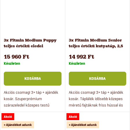
3x Fitmin Medium Puppy
3x Fitmin Medium Senior
teljes értékű eledel
teljes értékű kutyatáp, 2,5
kölyökkutyáknak, 2,5 kg
kg
15 960 Ft
14 992 Ft
Készleten
Készleten
KOSÁRBA
KOSÁRBA
Akciós csomag! 3× táp + ajándék
Akciós csomag! 3× táp + ajándék
kosár. Szuperprémium
kosár. Táplálék idősebb közepes
szárazeledel közepes testű
méretű fajtáknak friss hússal és
kölyökkutyák számára 1 hónapos
rizzsel. A szuperprémium
Akció
Akció
kortól. A granulátum 50% friss
élelmiszer búzamentes és
húst és rizst tartalmaz. A
prebiotikumokat tartalmaz. A...
+ Ajándékot adunk
+ Ajándékot adunk