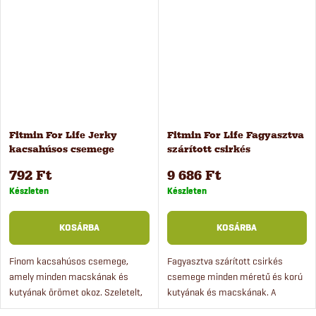
macskák számára. A...
szárítva. A nyúl Jerky magas
arányban...
Fitmin For Life Jerky
Fitmin For Life Fagyasztva
kacsahúsos csemege
szárított csirkés
kutyáknak és macskáknak,
jutalomfalat kutyáknak és
792 Ft
9 686 Ft
70 g
macskáknak 10 db
Készleten
Készleten
KOSÁRBA
KOSÁRBA
Finom kacsahúsos csemege,
Fagyasztva szárított csirkés
amely minden macskának és
csemege minden méretű és korú
kutyának örömet okoz. Szeletelt,
kutyának és macskának. A
természetes zsírtartalmú
csemege jutalomfalatként