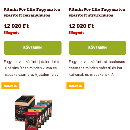
k
é
Fitmin For Life Fagyasztva
Fitmin For Life Fagyasztva
e
szárított bárányhúsos
szárított strucchúsos
k
jutalomfalat kutyáknak és
jutalomfalat kutyáknak és
k
12 920 Ft
12 920 Ft
macskáknak 10 db
macskáknak 10 db
e
Elfogyott
Elfogyott
r
k
BŐVEBBEN
BŐVEBBEN
e
l
Fagyasztva szárított jutalomfalat
Fagyasztva szárított strucchúsos
új bárány ízben minden kutya és
csemege minden méretű és korú
n
macska számára. A jutalomfalat
kutyának és macskának. A
i
100% húst tartalmaz,
jutalomfalat 100% húst tartalmaz,
d
HAMM15
HAMM15
gabonamentes és
színezék és gabona nélkül.
s
színezékmentes. A csomag 10
Jutalomként szolgál játék...
e
darab 30 g-os...
t
z
á