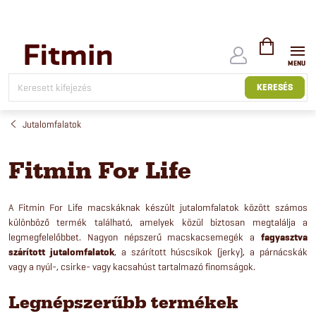
Ugrás
a
fő
tartalomhoz
KOSÁR
KERESÉS
Jutalomfalatok
Fitmin For Life
A Fitmin For Life macskáknak készült jutalomfalatok között számos
különböző termék található, amelyek közül biztosan megtalálja a
legmegfelelőbbet. Nagyon népszerű macskacsemegék a
fagyasztva
szárított jutalomfalatok
, a szárított húscsíkok (jerky), a párnácskák
vagy a nyúl-, csirke- vagy kacsahúst tartalmazó finomságok.
Legnépszerűbb termékek