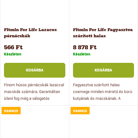
Fitmin For Life Lazacos
Fitmin For Life Fagyasztva
párnácskák
szárított halas
macskacsemege, 50 g
jutalomfalat kutyáknak és
566 Ft
8 878 Ft
macskáknak 10 db
Készleten
Készleten
KOSÁRBA
KOSÁRBA
Finom húsos párnácskák lazaccal
Fagyasztva szárított halas
macskák számára. Garantáltan
csemege minden méretű és korú
ízleni fog még a válogatós
kutyának és macskának. A
macskáknak is.
csemege jutalomfalatként
HAMM15
HAMM15
használható játék vagy edzés
közben, és 100 % húst tartalmaz.