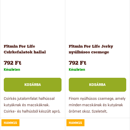
Fitmin For Life
Fitmin For Life Jerky
Csirkefalatok hallal
nyúlhúsos csemege
csemege kutyáknak és
kutyáknak és macskáknak,
792 Ft
792 Ft
macskáknak, 70 g
70 g
Készleten
Készleten
KOSÁRBA
KOSÁRBA
Csirkés jutalomfalat halhússal
Finom nyúlhúsos csemege, amely
kutyáknak és macskáknak.
minden macskának és kutyának
Csirke- és halhúsból készült apró,
örömet okoz. Szeletelt,
puha kockák, kifejezetten
természetes zsírtartalmú
HAMM15
HAMM15
válogatós kutyák és válogatós
nyúlhús, meleg, tiszta levegőn