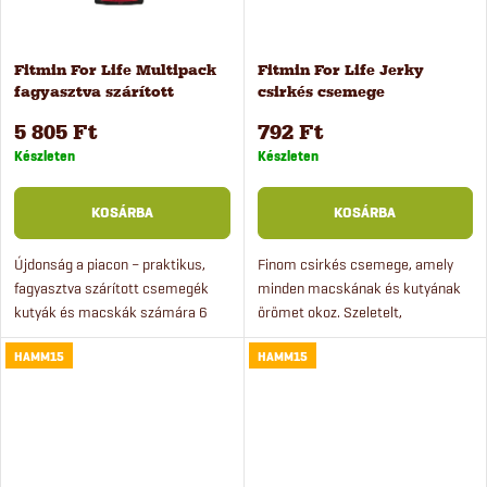
é
j
s
a
Fitmin For Life Multipack
Fitmin For Life Jerky
fagyasztva szárított
csirkés csemege
e
csemegék 6 db
kutyáknak és macskáknak,
5 805 Ft
792 Ft
70 g
Készleten
Készleten
KOSÁRBA
KOSÁRBA
Újdonság a piacon – praktikus,
Finom csirkés csemege, amely
fagyasztva szárított csemegék
minden macskának és kutyának
kutyák és macskák számára 6
örömet okoz. Szeletelt,
különböző ízesítésben. A csemege
természetes zsírtartalmú
HAMM15
HAMM15
100%-ban természetes eredetű,
csirkehús levegőn szárítva.
tartósítószerek,...