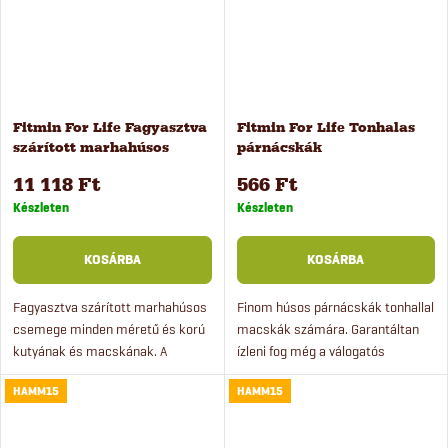
Fitmin For Life Fagyasztva
Fitmin For Life Tonhalas
szárított marhahúsos
párnácskák
jutalomfalat kutyáknak és
macskacsemege, 50 g
11 118 Ft
566 Ft
macskáknak 10 db
Készleten
Készleten
KOSÁRBA
KOSÁRBA
Fagyasztva szárított marhahúsos
Finom húsos párnácskák tonhallal
csemege minden méretű és korú
macskák számára. Garantáltan
kutyának és macskának. A
ízleni fog még a válogatós
csemege jutalomfalatként
macskáknak is.
HAMM15
HAMM15
használható játék vagy edzés
közben, és 100 % húst tartalmaz.