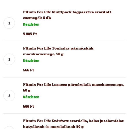
Fitmin For Life Multipack fagyasztva szárított
csemegék 6 db
Készleten
5 805 Ft
Fitmin For Life Tonhalas párnácskák
macskacsemege, 50 g
Készleten
566 Ft
Fitmin For Life Lazacos párnácskák macskacsemege,
50 g
Készleten
566 Ft
Fitmin For Life Szárított szardella, halas jutalomfalat
kutyáknak és macskáknak 50 g