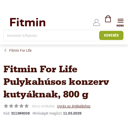
Ugrás
a
fő
tartalomhoz
KOSÁR
KERESÉS
Fitmin For Life
Fitmin For Life
Pulykahúsos konzerv
kutyáknak, 800 g
Nincs értékelés
Ugrás az értékeléshez
Kód:
311384008
11.05.2029