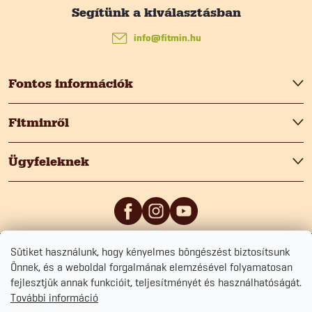
L
á
info
@
fitmin.hu
b
Fontos információk
l
Fitminről
é
Ügyfeleknek
c
Sütiket használunk, hogy kényelmes böngészést biztosítsunk
5
/5
0
/5
Önnek, és a weboldal forgalmának elemzésével folyamatosan
fejlesztjük annak funkcióit, teljesítményét és használhatóságát.
További információ