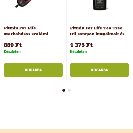
Fitmin For Life
Fitmin For Life Tea Tree
Marhahúsos szalámi
Oil sampon kutyáknak és
zöldséggel kutyaeledel, 900
macskáknak, 300 ml
889 Ft
1 375 Ft
g
Készleten
Készleten
KOSÁRBA
KOSÁRBA