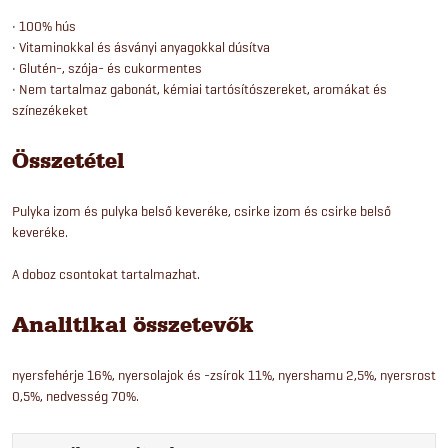
• 100% hús
• Vitaminokkal és ásványi anyagokkal dúsítva
• Glutén-, szója- és cukormentes
• Nem tartalmaz gabonát, kémiai tartósítószereket, aromákat és
színezékeket
Összetétel
Pulyka izom és pulyka belső keveréke, csirke izom és csirke belső
keveréke.
A doboz csontokat tartalmazhat.
Analitikai összetevők
nyersfehérje 16%, nyersolajok és -zsírok 11%, nyershamu 2,5%, nyersrost
0,5%, nedvesség 70%.