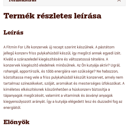
Termékleírás
Termék részletes leírása
Leírás
A Fitmin For Life konzervek új recept szerint készülnek. A pástétom
jellegű konzerv friss pulykahúsból készül, így megőrzi annak egyedi ízét.
Kiváló a szárazeledel kiegészítésére és változatossá tételére. A
konzervek kiegészítő eledelnek minősülnek. Az Ön kutyája aktív? Ugrál,
rohangál, apportírozik, és több energiára van szüksége? Ne habozzon,
kóstoltassa meg vele a friss pulykahúsból készült konzervet, amely nem
tartalmaz színezékeket, szóját, aromákat és mesterséges ízfokozókat. A
kíméletes elkészítésnek köszönhetően a húskonzerv biztosítja a
tápanyagok megőrzését, valamint a vitaminok és ásványi anyagok
kiegyensúlyozott arányát. Így a kutyája elégedett lesz és duzzadni fog az
energiától.
Előnyök