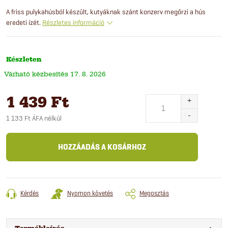
A friss pulykahúsból készült, kutyáknak szánt konzerv megőrzi a hús
eredeti ízét.
Részletes információ
Készleten
17. 8. 2026
1 439 Ft
1 133 Ft ÁFA nélkül
Egységár:
HOZZÁADÁS A KOSÁRHOZ
Kérdés
Nyomon követés
Megosztás