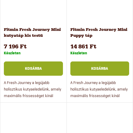
Fitmin Fresh Journey Mini
Fitmin Fresh Journey Mini
kutyatáp kis testű
Puppy táp
kutyáknak 2 kg
kölyökkutyáknak 4 kg
7 196 Ft
14 861 Ft
Készleten
Készleten
KOSÁRBA
KOSÁRBA
A Fresh Journey a legújabb
A Fresh Journey a legújabb
holisztikus kutyaeledelünk, amely
holisztikus kutyaeledelünk, amely
maximális frissességet kínál
maximális frissességet kínál
(akár 80%-kal frissebb, mint a
(akár 80%-kal frissebb, mint a
hagyományos száraztápok), és
hagyományos száraztápok), és
kiemelkedő minőséget biztosít.
kiemelkedő minőséget biztosít.