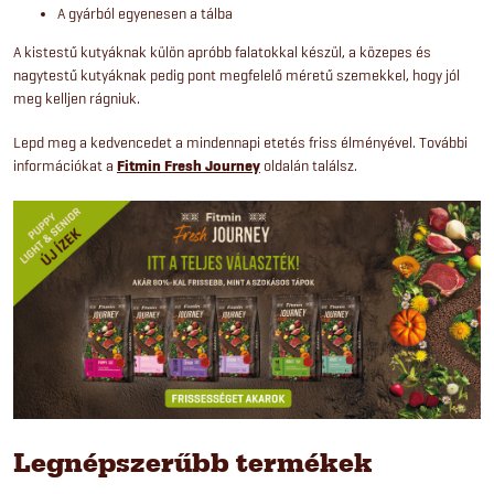
A gyárból egyenesen a tálba
A kistestű kutyáknak külön apróbb falatokkal készül, a közepes és
nagytestű kutyáknak pedig pont megfelelő méretű szemekkel, hogy jól
meg kelljen rágniuk.
Lepd meg a kedvencedet a mindennapi etetés friss élményével. További
információkat a
Fitmin Fresh Journey
oldalán találsz.
Legnépszerűbb termékek