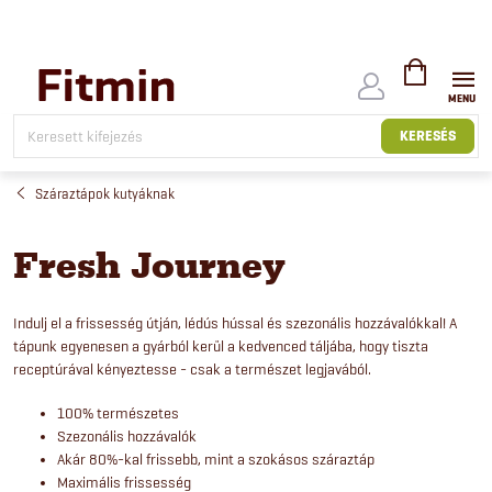
Ugrás
a
fő
tartalomhoz
KOSÁR
KERESÉS
Száraztápok kutyáknak
Fresh Journey
Indulj el a frissesség útján, lédús hússal és szezonális hozzávalókkal! A
tápunk egyenesen a gyárból kerül a kedvenced táljába, hogy tiszta
receptúrával kényeztesse - csak a természet legjavából.
100% természetes
Szezonális hozzávalók
Akár 80%-kal frissebb, mint a szokásos száraztáp
Maximális frissesség