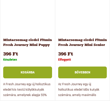
Mintacsomag eledel Fitmin
Mintacsomag eledel Fitmin
Fresh Journey Mini Puppy
Fresh Journey Mini Senior
kis testű kölyökkutyáknak
Light kis testű kutyáknak
396 Ft
396 Ft
100 g
100 g
Készleten
Elfogyott
KOSÁRBA
BŐVEBBEN
A Fresh Journey egy új holisztikus
Az Fresh Journey egy új
eledel kis testű kölyökkutyák
holisztikus eledel idős kutyák
számára, amelynek alapja 55%
számára, amely maximális
friss, sovány přeštice sertéshús.
frissességet (akár 80%-kal
frissebb, mint a hagyományos