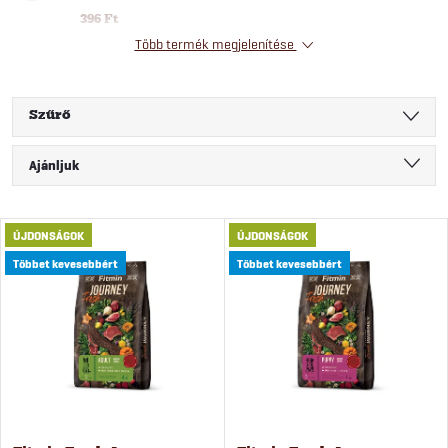
396 Ft
Több termék megjelenítése
Szűrő
T
Ajánljuk
e
Legolcsóbb elöl
T
ÚJDONSÁGOK
ÚJDONSÁGOK
Legdrágább
r
Többet kevesebbért
Többet kevesebbért
e
Legnépszerűbb termékek
m
ABC szerint
r
é
m
k
é