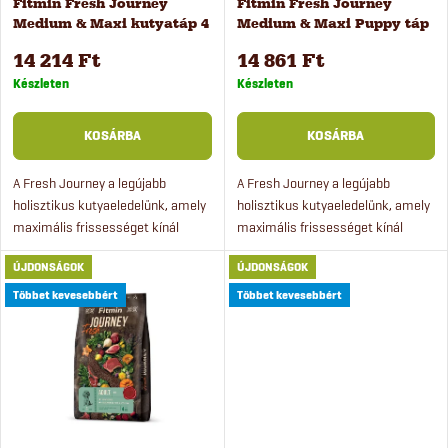
Fitmin Fresh Journey
Fitmin Fresh Journey
e
Medium & Maxi kutyatáp 4
Medium & Maxi Puppy táp
k
kg
kölyökkutyáknak 4 kg
k
14 214 Ft
14 861 Ft
e
Készleten
Készleten
r
k
KOSÁRBA
KOSÁRBA
e
l
A Fresh Journey a legújabb
A Fresh Journey a legújabb
holisztikus kutyaeledelünk, amely
holisztikus kutyaeledelünk, amely
n
maximális frissességet kínál
maximális frissességet kínál
i
(akár 80%-kal frissebb, mint a
(akár 80%-kal frissebb, mint a
d
ÚJDONSÁGOK
ÚJDONSÁGOK
hagyományos száraztápok), és
hagyományos száraztápok), és
s
kiemelkedő minőséget biztosít.
kiemelkedő minőséget...
Többet kevesebbért
Többet kevesebbért
e
t
z
á
é
j