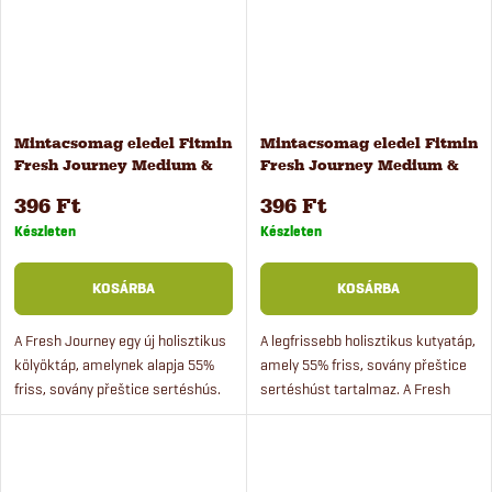
Mintacsomag eledel Fitmin
Mintacsomag eledel Fitmin
Fresh Journey Medium &
Fresh Journey Medium &
Maxi Puppy
Maxi Senior Light
396 Ft
396 Ft
kölyökkutyáknak 100 g
kutyáknak 100 g
Készleten
Készleten
KOSÁRBA
KOSÁRBA
A Fresh Journey egy új holisztikus
A legfrissebb holisztikus kutyatáp,
kölyöktáp, amelynek alapja 55%
amely 55% friss, sovány přeštice
friss, sovány přeštice sertéshús.
sertéshúst tartalmaz. A Fresh
Journey az új holisztikus eledelünk
idős kutyák számára.