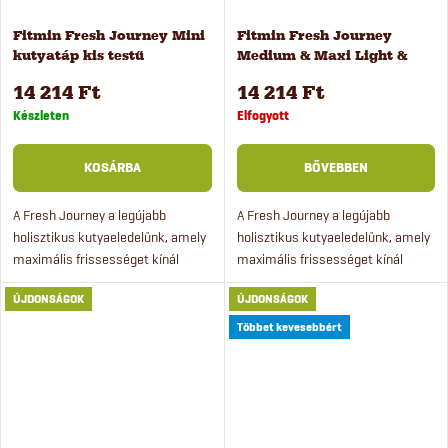
s
a
Fitmin Fresh Journey Mini
Fitmin Fresh Journey
kutyatáp kis testű
Medium & Maxi Light &
e
kutyáknak 4 kg
Senior eledel kutyáknak 4
14 214 Ft
14 214 Ft
kg
Készleten
Elfogyott
KOSÁRBA
BŐVEBBEN
A Fresh Journey a legújabb
A Fresh Journey a legújabb
holisztikus kutyaeledelünk, amely
holisztikus kutyaeledelünk, amely
maximális frissességet kínál
maximális frissességet kínál
(akár 80%-kal frissebb, mint a
(akár 80%-kal frissebb, mint a
ÚJDONSÁGOK
ÚJDONSÁGOK
hagyományos száraztápok), és
hagyományos száraztápok), és
kiemelkedő minőséget biztosít.
kiemelkedő minőséget biztosít.
Többet kevesebbért