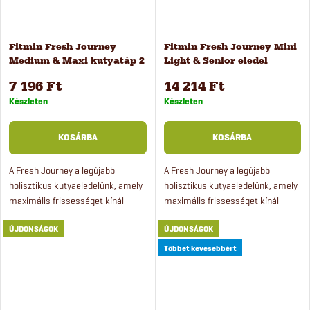
Fitmin Fresh Journey
Fitmin Fresh Journey Mini
Medium & Maxi kutyatáp 2
Light & Senior eledel
kg
kutyáknak 4 kg
7 196 Ft
14 214 Ft
Készleten
Készleten
KOSÁRBA
KOSÁRBA
A Fresh Journey a legújabb
A Fresh Journey a legújabb
holisztikus kutyaeledelünk, amely
holisztikus kutyaeledelünk, amely
maximális frissességet kínál
maximális frissességet kínál
(akár 80%-kal frissebb, mint a
(akár 80%-kal frissebb, mint a
ÚJDONSÁGOK
ÚJDONSÁGOK
hagyományos száraztápok), és
hagyományos száraztápok), és
kiemelkedő minőséget...
kiemelkedő minőséget biztosít.
Többet kevesebbért