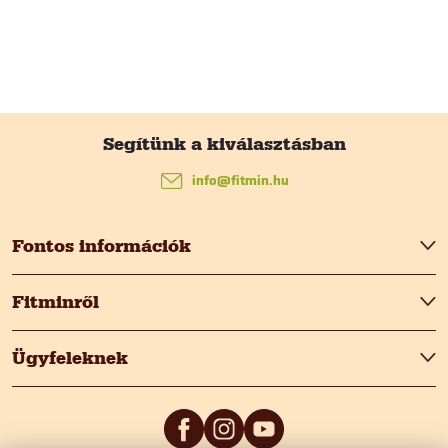
L
á
info
@
fitmin.hu
b
Fontos információk
l
Fitminről
é
Ügyfeleknek
c