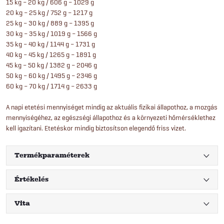
15 kg – 20 kg / 606 g – 1029 g
20 kg – 25 kg / 752 g – 1217 g
25 kg – 30 kg / 889 g – 1395 g
30 kg – 35 kg / 1019 g – 1566 g
35 kg – 40 kg / 1144 g – 1731 g
40 kg – 45 kg / 1265 g – 1891 g
45 kg – 50 kg / 1382 g – 2046 g
50 kg – 60 kg / 1495 g – 2346 g
60 kg – 70 kg / 1714 g – 2633 g
A napi etetési mennyiséget mindig az aktuális fizikai állapothoz, a mozgás
mennyiségéhez, az egészségi állapothoz és a környezeti hőmérséklethez
kell igazítani. Etetéskor mindig biztosítson elegendő friss vizet.
Termékparaméterek
Értékelés
Vita