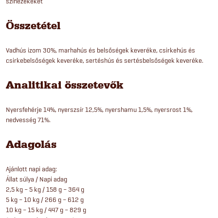
színezékeket
Összetétel
Vadhús izom 30%, marhahús és belsőségek keveréke, csirkehús és
csirkebelsőségek keveréke, sertéshús és sertésbelsőségek keveréke.
Analitikai összetevők
Nyersfehérje 14%, nyerszsír 12,5%, nyershamu 1,5%, nyersrost 1%,
nedvesség 71%.
Adagolás
Ajánlott napi adag:
Állat súlya / Napi adag
2,5 kg – 5 kg / 158 g – 364 g
5 kg – 10 kg / 266 g – 612 g
10 kg – 15 kg / 447 g – 829 g