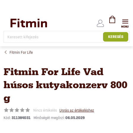
Ugrás
a
fő
tartalomhoz
KOSÁR
KERESÉS
Fitmin For Life
Fitmin For Life Vad
húsos kutyakonzerv 800
g
Nincs értékelés
Ugrás az értékeléshez
Kód:
311384031
06.05.2029