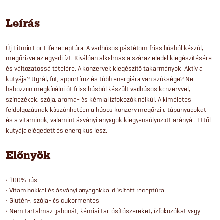
Leírás
Új Fitmin For Life receptúra. A vadhúsos pástétom friss húsból készül,
megőrizve az egyedi ízt. Kiválóan alkalmas a száraz eledel kiegészítésére
és változatossá tételére. A konzervek kiegészítő takarmányok. Aktív a
kutyája? Ugrál, fut, apportíroz és több energiára van szüksége? Ne
habozzon megkínálni őt friss húsból készült vadhúsos konzervvel,
színezékek, szója, aroma- és kémiai ízfokozók nélkül. A kíméletes
feldolgozásnak köszönhetően a húsos konzerv megőrzi a tápanyagokat
és a vitaminok, valamint ásványi anyagok kiegyensúlyozott arányát. Ettől
kutyája elégedett és energikus lesz.
Előnyök
• 100% hús
• Vitaminokkal és ásványi anyagokkal dúsított receptúra
• Glutén-, szója- és cukormentes
• Nem tartalmaz gabonát, kémiai tartósítószereket, ízfokozókat vagy