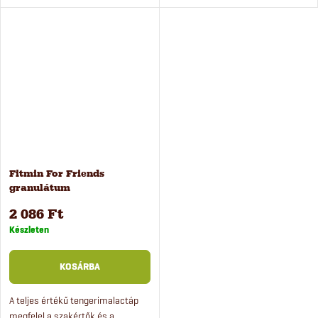
magas követelményeknek. A
támasztott magas
Fitmin For Friends nyúltáp rostot,
követelményeknek. A Fitmin For
lenmagot és szezámmagot,...
Friends tengerimalactáp a normál
emésztés...
Fitmin For Friends
granulátum
tengerimalacoknak, 450 g
2 086 Ft
Készleten
KOSÁRBA
A teljes értékű tengerimalactáp
megfelel a szakértők és a