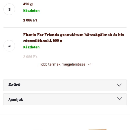
450 g
Készleten
2 086 Ft
Fitmin For Friends granulátum hörcsögöknek és kis
rágcsálóknakl, 500 g
Készleten
2 086 Ft
Több termék megjelenítése
Szűrő
T
Ajánljuk
e
Legolcsóbb elöl
T
Legdrágább
r