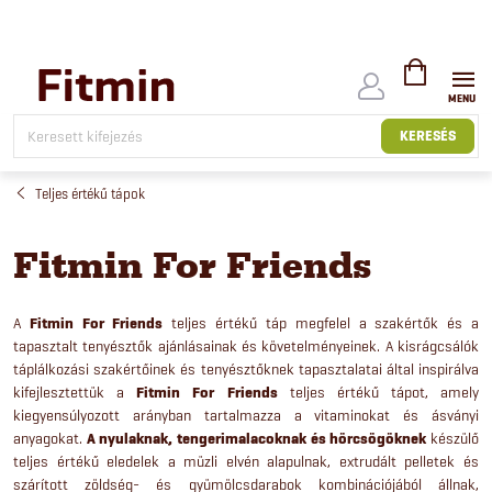
Ugrás
a
fő
tartalomhoz
KOSÁR
KERESÉS
Teljes értékű tápok
Fitmin For Friends
A
Fitmin For Friends
teljes értékű táp megfelel a szakértők és a
tapasztalt tenyésztők ajánlásainak és követelményeinek.
A kisrágcsálók
táplálkozási szakértőinek és tenyésztőknek tapasztalatai által inspirálva
kifejlesztettük a
Fitmin For Friends
teljes értékű tápot, amely
kiegyensúlyozott arányban tartalmazza a vitaminokat és ásványi
anyagokat.
A nyulaknak, tengerimalacoknak és hörcsögöknek
készülő
teljes értékű eledelek a müzli elvén alapulnak, extrudált pelletek és
szárított zöldség- és gyümölcsdarabok kombinációjából állnak,