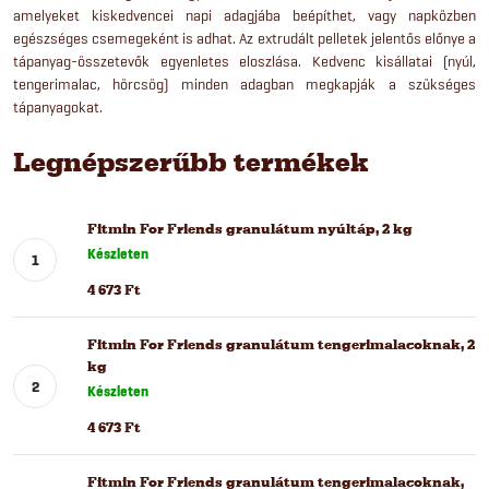
amelyeket kiskedvencei napi adagjába beépíthet, vagy napközben
egészséges csemegeként is adhat. Az extrudált pelletek jelentős előnye a
tápanyag-összetevők egyenletes eloszlása. Kedvenc kisállatai (nyúl,
tengerimalac, hörcsög) minden adagban megkapják a szükséges
tápanyagokat.
Legnépszerűbb termékek
Fitmin For Friends granulátum nyúltáp, 2 kg
Készleten
4 673 Ft
Fitmin For Friends granulátum tengerimalacoknak, 2
kg
Készleten
4 673 Ft
Fitmin For Friends granulátum tengerimalacoknak,