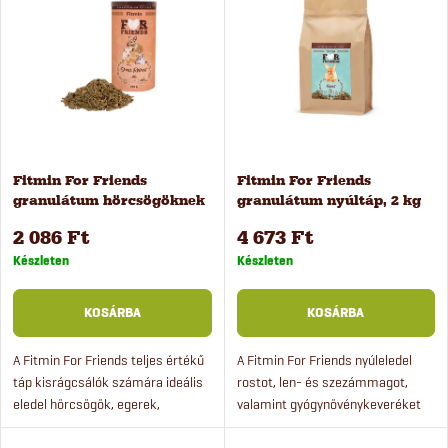
e
Legnépszerűbb termékek
m
ABC szerint
r
é
m
k
é
Fitmin For Friends
Fitmin For Friends
e
granulátum hörcsögöknek
granulátum nyúltáp, 2 kg
k
és kis rágcsálóknakl, 500 g
k
2 086 Ft
4 673 Ft
e
Készleten
Készleten
r
k
KOSÁRBA
KOSÁRBA
e
l
A Fitmin For Friends teljes értékű
A Fitmin For Friends nyúleledel
táp kisrágcsálók számára ideális
rostot, len- és szezámmagot,
n
eledel hörcsögök, egerek,
valamint gyógynövénykeveréket
i
futóegerek és deguk részére. A
tartalmaz az immunitás
Fitmin For Friends hörcsöktáp
támogatására. A minőségi