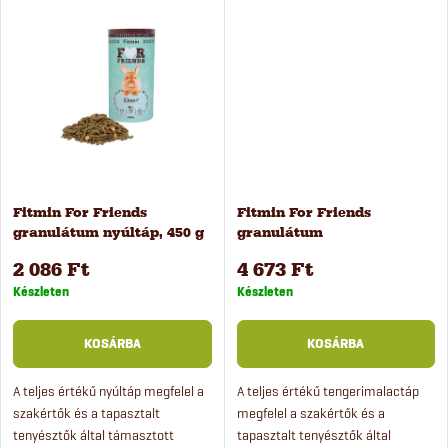
d
s
sörélesztőt, jukkát és...
rostforrás elengedhetetlen az...
e
t
z
á
é
j
s
a
Fitmin For Friends
Fitmin For Friends
granulátum nyúltáp, 450 g
granulátum
e
tengerimalacoknak, 2 kg
2 086 Ft
4 673 Ft
Készleten
Készleten
KOSÁRBA
KOSÁRBA
A teljes értékű nyúltáp megfelel a
A teljes értékű tengerimalactáp
szakértők és a tapasztalt
megfelel a szakértők és a
tenyésztők által támasztott
tapasztalt tenyésztők által