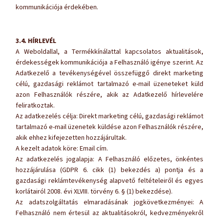
kommunikációja érdekében.
3.4. HÍRLEVÉL
A Weboldallal, a Termékkínálattal kapcsolatos aktualitások,
érdekességek kommunikációja a Felhasználó igénye szerint. Az
Adatkezelő a tevékenységével összefüggő direkt marketing
célú, gazdasági reklámot tartalmazó e-mail üzeneteket küld
azon Felhasználók részére, akik az Adatkezelő hírlevelére
feliratkoztak.
Az adatkezelés célja: Direkt marketing célú, gazdasági reklámot
tartalmazó e-mail üzenetek küldése azon Felhasználók részére,
akik ehhez kifejezetten hozzájárultak.
A kezelt adatok köre: Email cím.
Az adatkezelés jogalapja: A Felhasználó előzetes, önkéntes
hozzájárulása (GDPR 6. cikk (1) bekezdés a) pontja és a
gazdasági reklámtevékenység alapvető feltételeiről és egyes
korlátairól 2008. évi XLVIII. törvény 6. § (1) bekezdése).
Az adatszolgáltatás elmaradásának jogkövetkezményei: A
Felhasználó nem értesül az aktualitásokról, kedvezményekről