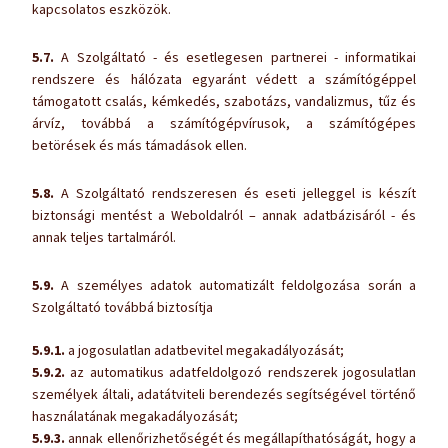
kapcsolatos eszközök.
5.7.
A Szolgáltató - és esetlegesen partnerei - informatikai
rendszere és hálózata egyaránt védett a számítógéppel
támogatott csalás, kémkedés, szabotázs, vandalizmus, tűz és
árvíz, továbbá a számítógépvírusok, a számítógépes
betörések és más támadások ellen.
5.8.
A Szolgáltató rendszeresen és eseti jelleggel is készít
biztonsági mentést a Weboldalról – annak adatbázisáról - és
annak teljes tartalmáról.
5.9.
A személyes adatok automatizált feldolgozása során a
Szolgáltató továbbá biztosítja
5.9.1.
a jogosulatlan adatbevitel megakadályozását;
5.9.2.
az automatikus adatfeldolgozó rendszerek jogosulatlan
személyek általi, adatátviteli berendezés segítségével történő
használatának megakadályozását;
5.9.3.
annak ellenőrizhetőségét és megállapíthatóságát, hogy a