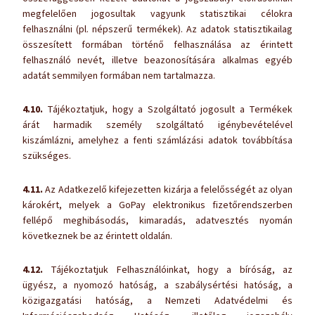
megfelelően jogosultak vagyunk statisztikai célokra
felhasználni (pl. népszerű termékek). Az adatok statisztikailag
összesített formában történő felhasználása az érintett
felhasználó nevét, illetve beazonosítására alkalmas egyéb
adatát semmilyen formában nem tartalmazza.
4.10.
Tájékoztatjuk, hogy a Szolgáltató jogosult a Termékek
árát harmadik személy szolgáltató igénybevételével
kiszámlázni, amelyhez a fenti számlázási adatok továbbítása
szükséges.
4.11.
Az Adatkezelő kifejezetten kizárja a felelősségét az olyan
károkért, melyek a GoPay elektronikus fizetőrendszerben
fellépő meghibásodás, kimaradás, adatvesztés nyomán
következnek be az érintett oldalán.
4.12.
Tájékoztatjuk Felhasználóinkat, hogy a bíróság, az
ügyész, a nyomozó hatóság, a szabálysértési hatóság, a
közigazgatási hatóság, a Nemzeti Adatvédelmi és