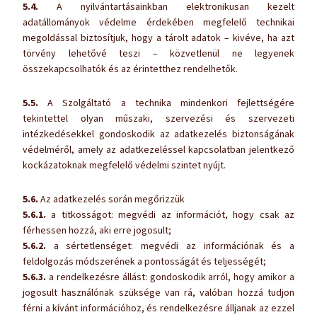
5.4.
A nyilvántartásainkban elektronikusan kezelt
adatállományok védelme érdekében megfelelő technikai
megoldással biztosítjuk, hogy a tárolt adatok – kivéve, ha azt
törvény lehetővé teszi – közvetlenül ne legyenek
összekapcsolhatók és az érintetthez rendelhetők.
5.5.
A Szolgáltató a technika mindenkori fejlettségére
tekintettel olyan műszaki, szervezési és szervezeti
intézkedésekkel gondoskodik az adatkezelés biztonságának
védelméről, amely az adatkezeléssel kapcsolatban jelentkező
kockázatoknak megfelelő védelmi szintet nyújt.
5.6.
Az adatkezelés során megőrizzük
5.6.1.
a titkosságot: megvédi az információt, hogy csak az
férhessen hozzá, aki erre jogosult;
5.6.2.
a sértetlenséget: megvédi az információnak és a
feldolgozás módszerének a pontosságát és teljességét;
5.6.3.
a rendelkezésre állást: gondoskodik arról, hogy amikor a
jogosult használónak szüksége van rá, valóban hozzá tudjon
férni a kívánt információhoz, és rendelkezésre álljanak az ezzel