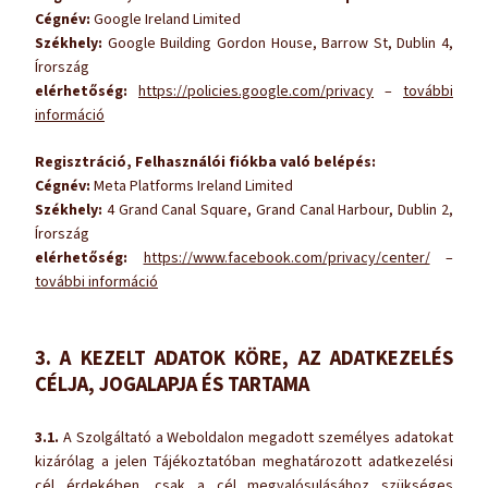
Cégnév:
Google Ireland Limited
Székhely:
Google Building Gordon House, Barrow St, Dublin 4,
Írország
elérhetőség:
https://policies.google.com/privacy
–
további
információ
Regisztráció, Felhasználói fiókba való belépés:
Cégnév:
Meta Platforms Ireland Limited
Székhely:
4 Grand Canal Square, Grand Canal Harbour, Dublin 2,
Írország
elérhetőség:
https://www.facebook.com/privacy/center/
–
további információ
3. A KEZELT ADATOK KÖRE, AZ ADATKEZELÉS
CÉLJA, JOGALAPJA ÉS TARTAMA
3.1.
A Szolgáltató a Weboldalon megadott személyes adatokat
kizárólag a jelen Tájékoztatóban meghatározott adatkezelési
cél érdekében, csak a cél megvalósulásához szükséges