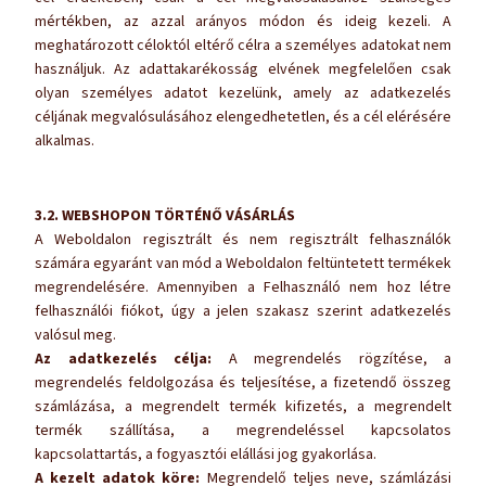
mértékben, az azzal arányos módon és ideig kezeli. A
meghatározott céloktól eltérő célra a személyes adatokat nem
használjuk. Az adattakarékosság elvének megfelelően csak
olyan személyes adatot kezelünk, amely az adatkezelés
céljának megvalósulásához elengedhetetlen, és a cél elérésére
alkalmas.
3.2. WEBSHOPON TÖRTÉNŐ VÁSÁRLÁS
A Weboldalon regisztrált és nem regisztrált felhasználók
számára egyaránt van mód a Weboldalon feltüntetett termékek
megrendelésére. Amennyiben a Felhasználó nem hoz létre
felhasználói fiókot, úgy a jelen szakasz szerint adatkezelés
valósul meg.
Az adatkezelés célja:
A megrendelés rögzítése, a
megrendelés feldolgozása és teljesítése, a fizetendő összeg
számlázása, a megrendelt termék kifizetés, a megrendelt
termék szállítása, a megrendeléssel kapcsolatos
kapcsolattartás, a fogyasztói elállási jog gyakorlása.
A kezelt adatok köre:
Megrendelő teljes neve, számlázási