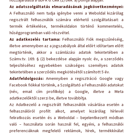
hozzájárulása a GDPR 6. cikk (1) bek. a) pontja alapján.
Az adatszolgáltatás elmaradásának jogkövetkezményei:
A Felhasználó nem tudja igénybe venni a Weboldal kizárólag
regisztrált felhasználók számára elérhető szolgáltatásait: a
termék értékelése, termékoldalon történő kommentelés,
hűségprogramban való részvétel.
Az adatkezelés tartama:
Felhasználói Fiók megszűnéséig,
illetve amennyiben az a jogszabályok által előírt időtartam előtt
megtörténik, akkor a számlázási adatok tekintetében a
Számv.tv. 169. § (2) bekezdése alapján nyolc év, a szerződés
teljesítéséhez egyebekben szükséges személyes adatok
tekintetében a szerződés megkötésétől számított 5 év.
Adatfeldolgozás:
Amennyiben a regisztráció Google vagy
Facebook fiókkal történik, a Szolgáltató a Felhasználói adatokat
(név, email cím profilkép) a Google, illetve a Meta
adatkezelőktől szerzi be, illetve továbbítja.
Az Adatkezelő a regisztrált felhasználók vásárlása esetén a
felhasználóról profilt alkot, amelyet kizárólag hírlevél
feliratkozás esetén és a Weboldal – bejelentkezett módban
való – használata során használ fel, egyéni, a felhasználói
preferenciáknak megfelelő reklámok, hírek, termékkínálat