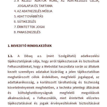
A KEZELT ADATOK KÖRE, AZ ADATKEZELÉS CÉLJA,
JOGALAPJA ÉS TARTAMA
AZ ADATKEZELÉS MÓDJA
ADATTOVÁBBÍTÁS
SÜTIKEZELÉS
ÉRINTETTEK JOGAI
PANASZKEZELÉS
1. BEVEZETŐ RENDELKEZÉSEK
1.1.
A Dibaq a.s. (mint Szolgáltató) adatkezelési
tájékoztatójának célja, hogy arról tájékoztassuk és biztosítsuk
Felhasználóinkat, hogy a Weboldal használata során az általunk
kezelt személyes adataikat kizárólag a jelen tájékoztatóban
meghatározott célok érdekében, megfelelő jogalappal, az
adattakarékosság, a korlátozott tárolhatóság és tisztesség
követelményeinek megfelelően, a technika jelenlegi állásának
és költséghatékonyságnak megfelelő megoldások
alkalmazásával, a Felhasználók, mint érintettek előzetes
tájékoztatásával és jogaik érvényesítésének biztosításával