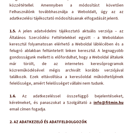
közzététellel. Amennyiben a módosítást követően
Felhasználónk továbbhasználja a Weboldalt, úgy az az
adatkezelési tájékoztató módosításainak elfogadását jelenti.
1.5.
A jelen adatvédelmi tájékoztató aktuális verziója – az
Általános Szerződési Feltételekkel együtt - a Weboldalon
keresztül folyamatosan elérhető a Weboldal láblécében és a
felugró ablakban feltüntetett linken keresztül. A legnagyobb
gondosságunk mellett is előfordulhat, hogy a Weboldal általunk
már törölt, de az internetes keresőprogramok
közreműködésével mégis archivált korábbi verziójával
találkozik. Ezek eltávolítása a keresőoldal működtetőjének
felelőssége, amiért felelősséget vállalni nem tudunk.
1.6.
Az adatkezeléssel összefüggő bejelentéseket,
kérelmeket, és panaszokat a Szolgáltató a
info@fitmin.hu
email címen fogadja.
2. AZ ADATKEZELŐ ÉS ADATFELDOLGOZÓK