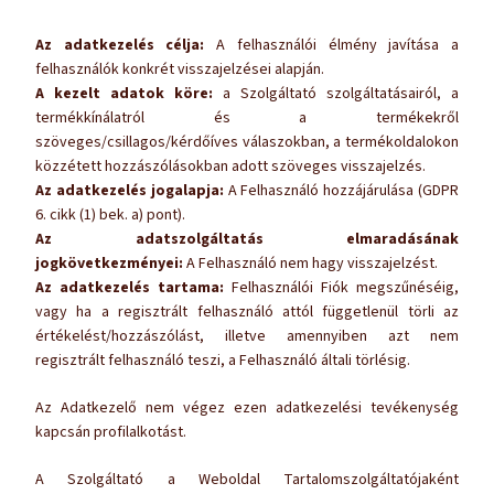
Az adatkezelés célja:
A felhasználói élmény javítása a
felhasználók konkrét visszajelzései alapján.
A kezelt adatok köre:
a Szolgáltató szolgáltatásairól, a
termékkínálatról és a termékekről
szöveges/csillagos/kérdőíves válaszokban, a termékoldalokon
közzétett hozzászólásokban adott szöveges visszajelzés.
Az adatkezelés jogalapja:
A Felhasználó hozzájárulása (GDPR
6. cikk (1) bek. a) pont).
Az adatszolgáltatás elmaradásának
jogkövetkezményei:
A Felhasználó nem hagy visszajelzést.
Az adatkezelés tartama:
Felhasználói Fiók megszűnéséig,
vagy ha a regisztrált felhasználó attól függetlenül törli az
értékelést/hozzászólást, illetve amennyiben azt nem
regisztrált felhasználó teszi, a Felhasználó általi törlésig.
Az Adatkezelő nem végez ezen adatkezelési tevékenység
kapcsán profilalkotást.
A Szolgáltató a Weboldal Tartalomszolgáltatójaként