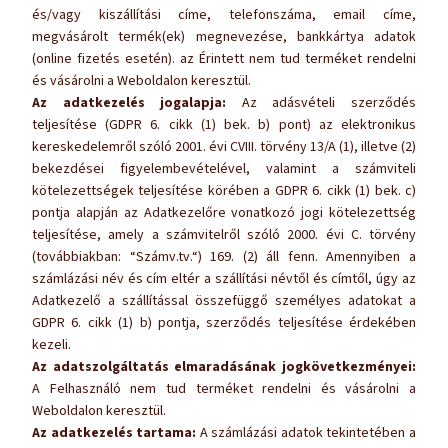
és/vagy kiszállítási címe, telefonszáma, email címe,
megvásárolt termék(ek) megnevezése, bankkártya adatok
(online fizetés esetén). az Érintett nem tud terméket rendelni
és vásárolni a Weboldalon keresztül.
Az adatkezelés jogalapja:
Az adásvételi szerződés
teljesítése (GDPR 6. cikk (1) bek. b) pont) az elektronikus
kereskedelemről szóló 2001. évi CVIII. törvény 13/A (1), illetve (2)
bekezdései figyelembevételével, valamint a számviteli
kötelezettségek teljesítése körében a GDPR 6. cikk (1) bek. c)
pontja alapján az Adatkezelőre vonatkozó jogi kötelezettség
teljesítése, amely a számvitelről szóló 2000. évi C. törvény
(továbbiakban: “Számv.tv.“) 169. (2) áll fenn. Amennyiben a
számlázási név és cím eltér a szállítási névtől és címtől, úgy az
Adatkezelő a szállítással összefüggő személyes adatokat a
GDPR 6. cikk (1) b) pontja, szerződés teljesítése érdekében
kezeli.
Az adatszolgáltatás elmaradásának jogkövetkezményei:
A Felhasználó nem tud terméket rendelni és vásárolni a
Weboldalon keresztül.
Az adatkezelés tartama:
A számlázási adatok tekintetében a