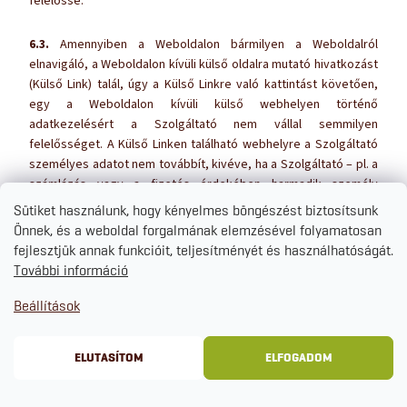
felelőssé.
6.3.
Amennyiben a Weboldalon bármilyen a Weboldalról
elnavigáló, a Weboldalon kívüli külső oldalra mutató hivatkozást
(Külső Link) talál, úgy a Külső Linkre való kattintást követően,
egy a Weboldalon kívüli külső webhelyen történő
adatkezelésért a Szolgáltató nem vállal semmilyen
felelősséget. A Külső Linken található webhelyre a Szolgáltató
személyes adatot nem továbbít, kivéve, ha a Szolgáltató – pl. a
számlázás vagy a fizetés érdekében harmadik személy
szolgáltatót bízott meg. A Külső Linken található webhely
Sütiket használunk, hogy kényelmes böngészést biztosítsunk
adatkezelésével kapcsolatban kérjük olvassák el a céloldal
Önnek, és a weboldal forgalmának elemzésével folyamatosan
adatvédelmi tájékoztatóját.
fejlesztjük annak funkcióit, teljesítményét és használhatóságát.
További információ
6.4.
A Szolgáltató a fentiekben nem jelzett adatátadást
Beállítások
kizárólag a Felhasználó előzetes és tájékozott hozzájárulása
esetén hajt végre.
ELUTASÍTOM
ELFOGADOM