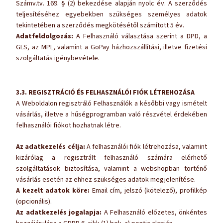
Számv.tv. 169. § (2) bekezdése alapján nyolc év. A szerződés
teljesítéséhez egyebekben szükséges személyes adatok
tekintetében a szerződés megkötésétől számított 5 év.
Adatfeldolgozás:
A Felhasználó választása szerint a DPD, a
GLS, az MPL, valamint a GoPay házhozszállítási, illetve fizetési
szolgáltatás igénybevétele.
3.3. REGISZTRÁCIÓ ÉS FELHASZNÁLÓI FIÓK LÉTREHOZÁSA
A Weboldalon regisztráló Felhasználók a későbbi vagy ismételt
vásárlás, illetve a hűségprogramban való részvétel érdekében
felhasználói fiókot hozhatnak létre.
Az adatkezelés célja:
A felhasználói fiók létrehozása, valamint
kizárólag a regisztrált felhasználó számára elérhető
szolgáltatások biztosítása, valamint a webshopban történő
vásárlás esetén az ehhez szükséges adatok megjelenítése.
A kezelt adatok köre:
Email cím, jelszó (kötelező), profilkép
(opcionális).
Az adatkezelés jogalapja:
A Felhasználó előzetes, önkéntes