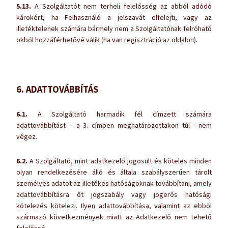
5.13.
A Szolgáltatót nem terheli felelősség az abból adódó
károkért, ha Felhasználó a jelszavát elfelejti, vagy az
illetéktelenek számára bármely nem a Szolgáltatónak felróható
okból hozzáférhetővé válik (ha van regisztráció az oldalon).
6. ADATTOVÁBBÍTÁS
6.1.
A Szolgáltató harmadik fél címzett számára
adattovábbítást – a 3. címben meghatározottakon túl - nem
végez.
6.2.
A Szolgáltató, mint adatkezelő jogosult és köteles minden
olyan rendelkezésére álló és általa szabályszerűen tárolt
személyes adatot az illetékes hatóságoknak továbbítani, amely
adattovábbításra őt jogszabály vagy jogerős hatósági
kötelezés kötelezi. Ilyen adattovábbítása, valamint az ebből
származó következmények miatt az Adatkezelő nem tehető