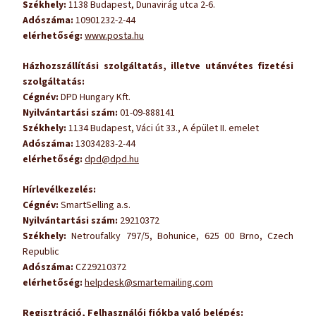
Székhely:
1138 Budapest, Dunavirág utca 2-6.
Adószáma:
10901232-2-44
elérhetőség:
www.posta.hu
Házhozszállítási szolgáltatás, illetve utánvétes fizetési
szolgáltatás:
Cégnév:
DPD Hungary Kft.
Nyilvántartási szám:
01-09-888141
Székhely:
1134 Budapest, Váci út 33., A épület II. emelet
Adószáma:
13034283-2-44
elérhetőség:
dpd@dpd.hu
Hírlevélkezelés:
Cégnév:
SmartSelling a.s.
Nyilvántartási szám:
29210372
Székhely:
Netroufalky 797/5, Bohunice, 625 00 Brno, Czech
Republic
Adószáma:
CZ29210372
elérhetőség:
helpdesk@smartemailing.com
Regisztráció, Felhasználói fiókba való belépés: