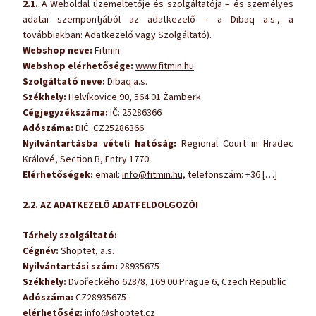
2.1.
A Weboldal üzemeltetője és szolgáltatója – és személyes
adatai szempontjából az adatkezelő – a Dibaq a.s., a
továbbiakban: Adatkezelő vagy Szolgáltató).
Webshop neve:
Fitmin
Webshop elérhetősége:
www.fitmin.hu
Szolgáltató neve:
Dibaq a.s.
Székhely:
Helvíkovice 90, 564 01 Žamberk
Cégjegyzékszáma:
IČ: 25286366
Adószáma:
DIČ: CZ25286366
Nyilvántartásba vételi hatóság:
Regional Court in Hradec
Králové, Section B, Entry 1770
Elérhetőségek:
email:
info@fitmin.hu,
telefonszám: +36 […]
2.2. AZ ADATKEZELŐ ADATFELDOLGOZÓI
Tárhely szolgáltató:
Cégnév:
Shoptet, a.s.
Nyilvántartási szám:
28935675
Székhely:
Dvořeckého 628/8, 169 00 Prague 6, Czech Republic
Adószáma:
CZ28935675
elérhetőség:
info@shoptet.cz