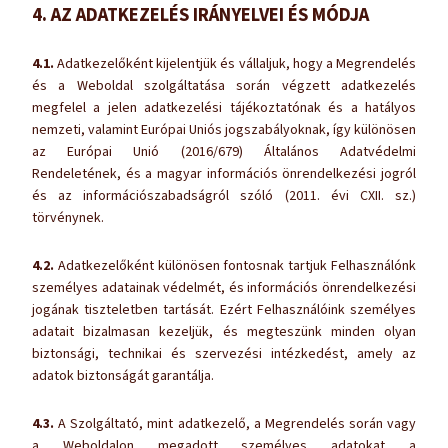
4. AZ ADATKEZELÉS IRÁNYELVEI ÉS MÓDJA
4.1.
Adatkezelőként kijelentjük és vállaljuk, hogy a Megrendelés
és a Weboldal szolgáltatása során végzett adatkezelés
megfelel a jelen adatkezelési tájékoztatónak és a hatályos
nemzeti, valamint Európai Uniós jogszabályoknak, így különösen
az Európai Unió (2016/679) Általános Adatvédelmi
Rendeletének, és a magyar információs önrendelkezési jogról
és az információszabadságról szóló (2011. évi CXII. sz.)
törvénynek.
4.2.
Adatkezelőként különösen fontosnak tartjuk Felhasználónk
személyes adatainak védelmét, és információs önrendelkezési
jogának tiszteletben tartását. Ezért Felhasználóink személyes
adatait bizalmasan kezeljük, és megteszünk minden olyan
biztonsági, technikai és szervezési intézkedést, amely az
adatok biztonságát garantálja.
4.3.
A Szolgáltató, mint adatkezelő, a Megrendelés során vagy
a Weboldalon megadott személyes adatokat a