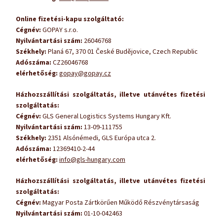
Online fizetési-kapu szolgáltató:
Cégnév:
GOPAY s.r.o.
Nyilvántartási szám:
26046768
Székhely:
Planá 67, 370 01 České Budějovice, Czech Republic
Adószáma:
CZ26046768
elérhetőség:
gopay@gopay.cz
Házhozszállítási szolgáltatás, illetve utánvétes fizetési
szolgáltatás:
Cégnév:
GLS General Logistics Systems Hungary Kft.
Nyilvántartási szám:
13-09-111755
Székhely:
2351 Alsónémedi, GLS Európa utca 2.
Adószáma:
12369410-2-44
elérhetőség:
info@gls-hungary.com
Házhozszállítási szolgáltatás, illetve utánvétes fizetési
szolgáltatás:
Cégnév:
Magyar Posta Zártkörűen Működő Részvénytársaság
Nyilvántartási szám:
01-10-042463