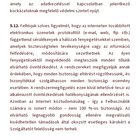
amely az adatkezeléssel kapcsolatban jelentkező
kockázatoknak megfelelő védelmi szintet nyújt.
5.12.
Felhívjuk szíves figyelmét, hogy az interneten továbbított
elektronikus üzenetek protokolltól (e-mail, web, ftp stb.)
függetlenül sérülékenyek a hálózati fenyegetésekkel szemben,
amelyek tisztességtelen tevékenységre vagy az információ
felfedésére, módosítására vezethetnek. Az ilyen
fenyegetésektől megvédendő megteszünk minden tőlünk
elvárható óvintézkedést. A rendszereket megfigyeljük annak
érdekében, hogy minden biztonsági eltérést rögzíthessünk, és
bizonyítékkal szolgálhasson minden biztonsági esemény
esetében. A rendszermegfigyelés ezen kívül lehetővé teszi az
alkalmazott óvintézkedések hatékonyságának ellenőrzését is.
Azonban az Internet köztudomásúlag – így a Felhasználók
számára is ismert módon – nem 100 %-os biztonságú. Az
elvárható legnagyobb gondosság ellenére megvalósuló
kivédhetetlen támadások által okozott esetleges károkért a
Szolgáltatót felelősség nem terheli.