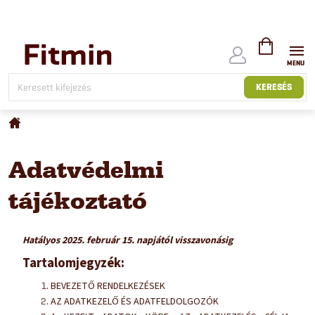
Ugrás
a
fő
tartalomhoz
KOSÁR
KERESÉS
Kezdőlap
Adatvédelmi
tájékoztató
Hatályos 2025. február 15. napjától visszavonásig
Tartalomjegyzék:
BEVEZETŐ RENDELKEZÉSEK
AZ ADATKEZELŐ ÉS ADATFELDOLGOZÓK