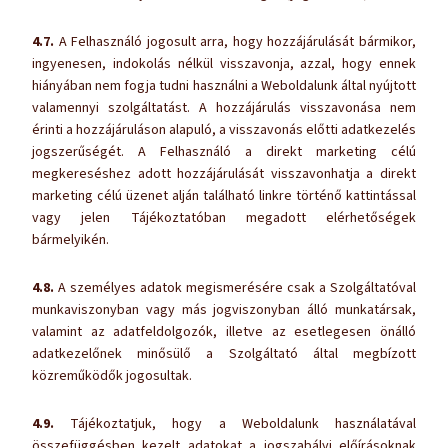
4.7.
A Felhasználó jogosult arra, hogy hozzájárulását bármikor,
ingyenesen, indokolás nélkül visszavonja, azzal, hogy ennek
hiányában nem fogja tudni használni a Weboldalunk által nyújtott
valamennyi szolgáltatást. A hozzájárulás visszavonása nem
érinti a hozzájáruláson alapuló, a visszavonás előtti adatkezelés
jogszerűségét. A Felhasználó a direkt marketing célú
megkereséshez adott hozzájárulását visszavonhatja a direkt
marketing célú üzenet alján található linkre történő kattintással
vagy jelen Tájékoztatóban megadott elérhetőségek
bármelyikén.
4.8.
A személyes adatok megismerésére csak a Szolgáltatóval
munkaviszonyban vagy más jogviszonyban álló munkatársak,
valamint az adatfeldolgozók, illetve az esetlegesen önálló
adatkezelőnek minősülő a Szolgáltató által megbízott
közreműködők jogosultak.
4.9.
Tájékoztatjuk, hogy a Weboldalunk használatával
összefüggésben kezelt adatokat a jogszabályi előírásoknak