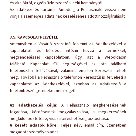
és akciókról, egyéb üzletszerzési célú kampányról.
Az adatkezelés tartama: Ameddig a Felhasználó vissza nem
vonja a személyes adatainak kezeléséhez adott hozzájárulását.
3.5. KAPCSOLATFELVÉTEL
Amennyiben a Vásárló szeretné felvenni az Adatkezelővel a
kapcsolatot és kérdést intézni hozzá a termékkel,
megrendeléssel kapcsolatban, úgy azt a Weboldalon
található Kapcsolat fül segítségével az ott található
telefonszám felhívásával, valamint emailen keresztül teheti
meg. Továbbá a Felhasználó telefonon keresztül is felveheti a
kapcsolatot az Adatkezelővel, azonban az Adatkezelő a
telefonbeszélgetéseket nem rögzíti.
Az adatkezelés célja:
A Felhasználó megkereséseinek
fogadása, kérdéseinek megválaszolása, a megkeresések
megkülönböztetése, visszakereshetőség biztosítása.
A kezelt adatok köre:
Teljes név, email cím, üzenetben
megadott személyes adat.