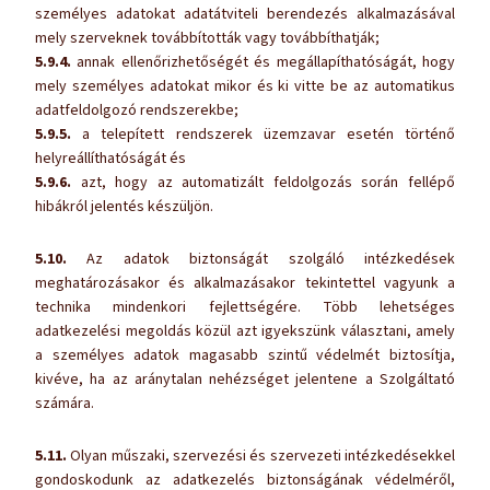
személyes adatokat adatátviteli berendezés alkalmazásával
mely szerveknek továbbították vagy továbbíthatják;
5.9.4.
annak ellenőrizhetőségét és megállapíthatóságát, hogy
mely személyes adatokat mikor és ki vitte be az automatikus
adatfeldolgozó rendszerekbe;
5.9.5.
a telepített rendszerek üzemzavar esetén történő
helyreállíthatóságát és
5.9.6.
azt, hogy az automatizált feldolgozás során fellépő
hibákról jelentés készüljön.
5.10.
Az adatok biztonságát szolgáló intézkedések
meghatározásakor és alkalmazásakor tekintettel vagyunk a
technika mindenkori fejlettségére. Több lehetséges
adatkezelési megoldás közül azt igyekszünk választani, amely
a személyes adatok magasabb szintű védelmét biztosítja,
kivéve, ha az aránytalan nehézséget jelentene a Szolgáltató
számára.
5.11.
Olyan műszaki, szervezési és szervezeti intézkedésekkel
gondoskodunk az adatkezelés biztonságának védelméről,