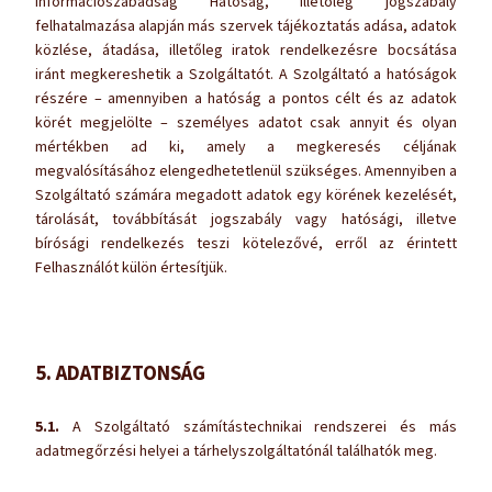
Információszabadság Hatóság, illetőleg jogszabály
felhatalmazása alapján más szervek tájékoztatás adása, adatok
közlése, átadása, illetőleg iratok rendelkezésre bocsátása
iránt megkereshetik a Szolgáltatót. A Szolgáltató a hatóságok
részére – amennyiben a hatóság a pontos célt és az adatok
körét megjelölte – személyes adatot csak annyit és olyan
mértékben ad ki, amely a megkeresés céljának
megvalósításához elengedhetetlenül szükséges. Amennyiben a
Szolgáltató számára megadott adatok egy körének kezelését,
tárolását, továbbítását jogszabály vagy hatósági, illetve
bírósági rendelkezés teszi kötelezővé, erről az érintett
Felhasználót külön értesítjük.
5. ADATBIZTONSÁG
5.1.
A Szolgáltató számítástechnikai rendszerei és más
adatmegőrzési helyei a tárhelyszolgáltatónál találhatók meg.