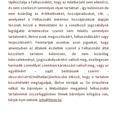
tájékoztatja a Felhasználóit, hogy az Adatkezelő nem ellenőrzi,
és nem szerkeszt semmilyen olyan tartalmat – így különösen de
nem kizárólag az értékeléseket, hozzájárulásokat, stb. -,
amelyeket a Felhasználó önkéntes hozzájárulásuk alapján
tesznek közzé a Weboldalon és a vonatkozó jogszabályok
legtágabb értelmezése szerint sem felelős semmilyen
tartalomért, illetve ezek megosztásáért, felhasználásáért vagy
terjesztéséért. Fenntartjuk azonban azon jogunkat, hogy
amennyiben az általunk észleltek szerint a Felhasználó által
közzétett tartalom különösen, de nem kizárólag
bűncselekményt, (jog)szabálysértést valósít meg, esetlegesen
harmadik személlyel szembeni károkozást valósít meg, vagy az
egyébként – saját belátásunk szerint -
obszcén/sértő/méltatlan/jóerköcsbe ütköző, hogy e tartalom
közzétételét megtagadjuk, illetve töröljük az Ön értesítése
nélkül. Ha bármilyen a Weboldalon megjelenő felhasználói
tartalommal összefüggésben Önnek bármilyen kifogása van,
kérjük írjon nekünk:
info@fitmin.hu