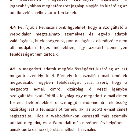
jogszabályokban meghatározott jogalap alapján és kizárólag az
adatkezelési célhoz kötötten kezeli.
4.4.
Felhívjuk a Felhasználóink figyelmét, hogy a Szolgáltató a
Weboldalon megtalálható személyes és egyéb adatok
valóságának, hitelességének, pontosságának ellenőrzése nem
áll módjában teljes mértékben, így azokért semmilyen
felelősséget nem tartozik.
4.5.
A megadott adatok megfelelősségéért kizárólag az azt
megadó személy felel. Bármely felhasználó e-mail címének
megadásakor egyben felelősséget vállal azért, hogy a
megadott e-mail címről kizárólag ő veszi igénybe
szolgáltatásunkat. Ebből kifolyólag egy megadott e-mail címen
történt belépésekkel összefüggő mindennemű felelősség
kizárólag azt a felhasználót terheli, aki az adott e-mail címet
regisztrálta. Tilos a Weboldalunkon keresztül más személy
adatait megadni, és a Weboldalt más nevében és helyében –
annak tudta és hozzájárulása nélkül – használni.