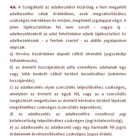
4.6.
A Szolgáltató az adatkezelést kizárólag a fent megjelölt
adatkezelési célok érdekében, azok megvalósításához
szükséges mértékben és módon, megfelelő jogalappal végzi. A
jelen tájékoztatóban fel nem sorolt – vagyis új -
adatkezelésekről az adat felvételekor adunk tájékoztatást. Az
adatkezelésünk – a fentiek szerint - az alábbi jogalapokon
alapszik:
a) törvény közérdeken alapuló célból elrendeli (jogszabályi
felhatalmazás),
b) az érintett hozzájárulását adta személyes adatainak egy
vagy több konkrét célból történő kezeléséhez (önkéntes
hozzájárulás);
c) az adatkezelés olyan szerződés teljesítéséhez szükséges,
amelyben az érintett az egyik fél, vagy az a szerződés
megkötését megelőzően az érintett kérésére történő lépések
megtételéhez szükséges (szerződés teljesítése);
d) az adatkezelés az adatkezelőre vonatkozó jogi
kötelezettség teljesítéséhez szükséges (jogi kötelezettség);
e) az adatkezelés az adatkezelő vagy egy harmadik fél jogos
érdekeinek érvényesítéséhez szükséges (jogos érdek).