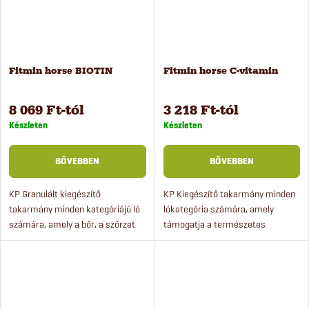
Fitmin horse BIOTIN
Fitmin horse C-vitamin
8 069 Ft-tól
3 218 Ft-tól
Készleten
Készleten
BŐVEBBEN
BŐVEBBEN
KP Granulált kiegészítő
KP Kiegészítő takarmány minden
takarmány minden kategóriájú ló
lókategória számára, amely
számára, amely a bőr, a szőrzet
támogatja a természetes
és a pata szaruállományának
immunitást, csökkenti a stressz
támogatására és megőrzésére
szintjét és segíti a sebgyógyulást.
szolgál.
A mikroelemek pótlása:...