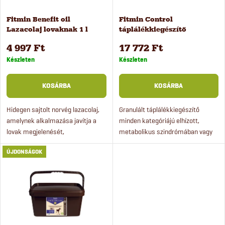
k
é
Fitmin Benefit oil
Fitmin Control
e
Lazacolaj lovaknak 1 l
táplálékkiegészítő
k
lovaknak, 6 kg
k
4 997 Ft
17 772 Ft
e
Készleten
Készleten
r
k
KOSÁRBA
KOSÁRBA
e
l
Hidegen sajtolt norvég lazacolaj,
Granulált táplálékkiegészítő
amelynek alkalmazása javítja a
minden kategóriájú elhízott,
n
lovak megjelenését,
metabolikus szindrómában vagy
i
koncentrációját és teljesítményét.
patairha-gyulladásban szenvedő
d
ÚJDONSÁGOK
Magas EPA és DHA omega-3
ló számára. Aminosav-
s
telítetlen zsírsavtartalom.
komplexszel és MSM-mel
e
gazdagítva.
t
z
á