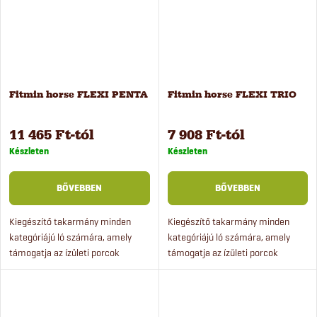
Fitmin horse FLEXI PENTA
Fitmin horse FLEXI TRIO
11 465 Ft-tól
7 908 Ft-tól
Készleten
Készleten
BŐVEBBEN
BŐVEBBEN
Kiegészítő takarmány minden
Kiegészítő takarmány minden
kategóriájú ló számára, amely
kategóriájú ló számára, amely
támogatja az ízületi porcok
támogatja az ízületi porcok
természetes regenerációját.
természetes regenerációját.
Magas kondroitin-szulfát,
glükozamin- és MSM-
tartalommal.