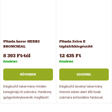
Fitmin horse HERBS
Fitmin Selen E
BRONCHIAL
táplálékkiegészítő
lovaknak, 1,5 kg
8 393 Ft-tól
12 435 Ft
Készleten
Készleten
BŐVEBBEN
KOSÁRBA
Kiegészítő takarmány minden
Kiegészítő ásványi takarmány
kategóriájú ló számára. Hatékony
intenzív edzés alatt álló lovak
gyógynövénykeverék megfázott
számára antioxidáns hatással,
és légszomjjal küzdő lovak
amely megelőzi az izmok
számára, amely a légzés
fájdalmas merevségét (tying-up),