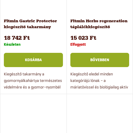
é
j
s
a
Fitmin Gastric Protector
Fitmin Herbs regeneration
kiegészítő takarmány
táplálékkiegészítő
e
lovak számára 4 kg
lovaknak, 2 kg
18 742 Ft
15 023 Ft
Készleten
Elfogyott
KOSÁRBA
BŐVEBBEN
Kiegészítő takarmány a
Kiegészítő eledel minden
gyomornyálkahártya természetes
kategóriájú lónak – a
védelmére és a gyomor–nyombél
máriatövissel és biológiailag aktív
fekély okozta problémák
anyagokkal gazdagított,
enyhítésének támogatására.
válogatott gyógynövénykeverék
hozzájárul a normális
májműködéshez,...