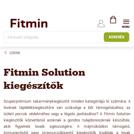
Ugrás
a
fő
tartalomhoz
KOSÁR
KERESÉS
LOVAK
Fitmin Solution
kiegészítők
Szuperprémium takarmánykiegészítő minden kategóriájú ló számára. A
lovának táplálékkiegészítőre van szüksége a bőr támogatásához, az
ízületi porcok védelméhez vagy a légzés javításához? A Fitmin Solution
kiegészítők közvetlenül azoknak a gondos tulajdonosoknak készültek,
akik figyelnek lovaik egészségére. A májműködést támogató,
immunerősítő vagy stresszcsökkentő kiegészítők kiválóak a lovak