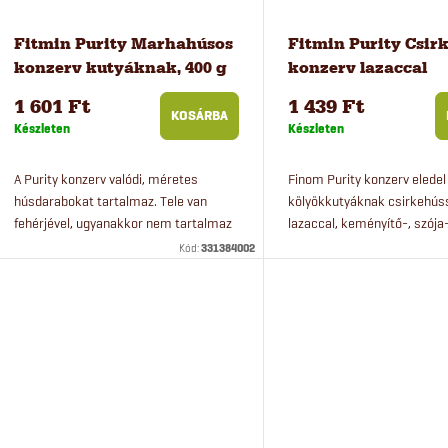
k
é
r
k
Fitmin Purity Marhahúsos
Fitmin Purity Csir
konzerv kutyáknak, 400 g
konzerv lazaccal
e
e
kölyökkutyáknak, 
1 601 Ft
1 439 Ft
KOSÁRBA
Készleten
Készleten
n
k
A Purity konzerv valódi, méretes
Finom Purity konzerv eledel
d
l
húsdarabokat tartalmaz. Tele van
kölyökkutyáknak csirkehús
fehérjével, ugyanakkor nem tartalmaz
lazaccal, keményítő-, szója
e
i
szóját, glutént, keményítőt és egyéb
gluténmentesen. Kényeztes
Kód:
331384002
ízesítőket sem. Kényeztesse kutyáját...
egy igazán jó minőségű, ízl
z
s
konzervvel.
é
t
s
á