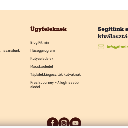
t
a
Ügyfeleknek
r
Blog Fitmin
info
@
fitmi
t használunk
Hűségprogram
á
Kutyaeledelek
n
Macskaeledel
Táplálékkiegészítők kutyáknak
y
Fresh Journey – A legfrissebb
eledel
t
á
s