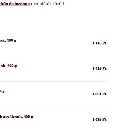
ehús és lazacos
receptúrák között.
ak, 400 g
1 116 Ft
ak, 400 g
1 439 Ft
 g
1 601 Ft
kkutyáknak, 400 g
1 439 Ft