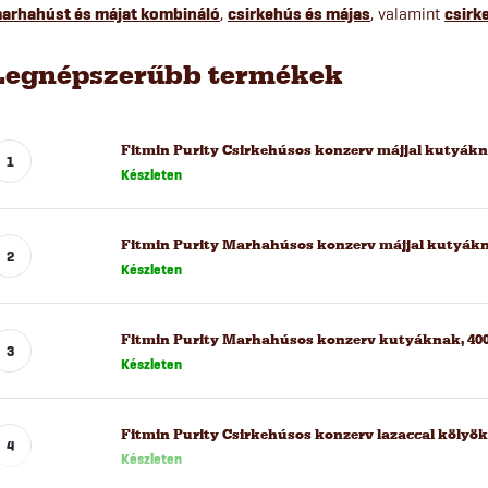
arhahúst és májat kombináló
,
csirkehús és májas
, valamint
csirk
Legnépszerűbb termékek
Fitmin Purity Csirkehúsos konzerv májjal kutyákn
Készleten
Fitmin Purity Marhahúsos konzerv májjal kutyákn
Készleten
Fitmin Purity Marhahúsos konzerv kutyáknak, 400
Készleten
Fitmin Purity Csirkehúsos konzerv lazaccal kölyö
Készleten