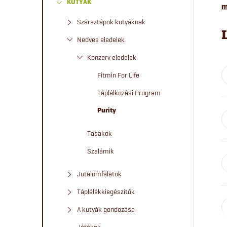
KUTYÁK
a
m
Száraztápok kutyáknak
l
Nedves eledelek
s
Konzerv eledelek
Fitmin For Life
ó
Táplálkozási Program
p
Purity
a
Tasakok
Szalámik
n
Jutalomfalatok
e
Táplálékkiegészítők
l
A kutyák gondozása