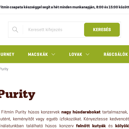
Fitmin csapata készséggel segít a hét minden munkanapján, 8:00 és 15:00 között
KERESÉS
OURNEY
MACSKÁK
LOVAK
RÁGCSÁLÓK
Purity
Purity
 Fitmin Purity húsos konzervek
nagy húsdarabokat
tartalmaznak
lutént, keményítőt vagy egyéb ízfokozókat. Kényeztesse kedvencé
ínálatunkban található húsos konzerv
felnőtt kutyák
és
kölyök