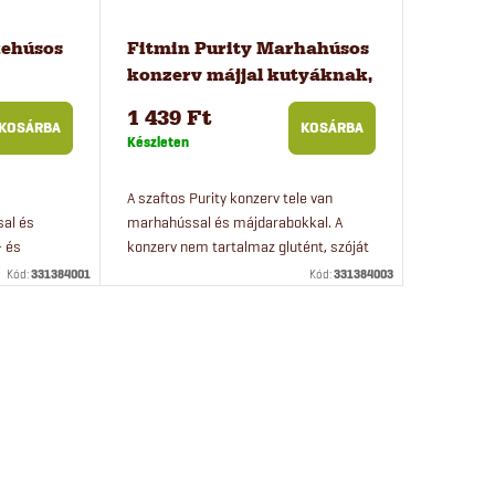
kehúsos
Fitmin Purity Marhahúsos
konzerv májjal kutyáknak,
400 g
400 g
1 439 Ft
KOSÁRBA
KOSÁRBA
Készleten
A szaftos Purity konzerv tele van
sal és
marhahússal és májdarabokkal. A
- és
konzerv nem tartalmaz glutént, szóját
se kutyáját
vagy keményítőt. Kényeztesse kutyáját
Kód:
331384001
Kód:
331384003
etes
egy igazán jó minőségű, ízletes...