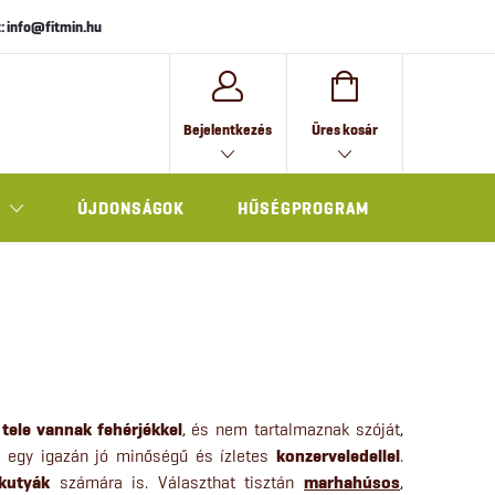
: info@fitmin.hu
KOSÁR
Bejelentkezés
Üres kosár
ÚJDONSÁGOK
HŰSÉGPROGRAM
AJÁNDÉK
,
tele vannak fehérjékkel
, és nem tartalmaznak szóját,
t egy igazán jó minőségű és ízletes
konzerveledellel
.
kutyák
számára is. Választhat tisztán
marhahúsos
,