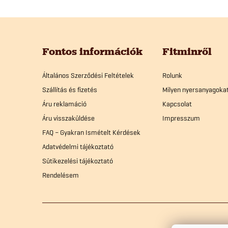
L
á
Fontos információk
Fitminről
i
b
Általános Szerződési Feltételek
Rolunk
Szállítás és fizetés
Milyen nyersanyagoka
l
Áru reklamáció
Kapcsolat
Áru visszaküldése
Impresszum
é
FAQ – Gyakran Ismételt Kérdések
Adatvédelmi tájékoztató
c
í
Sütikezelési tájékoztató
Rendelésem