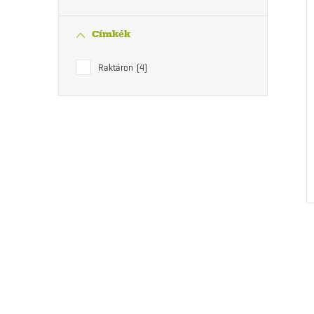
j
Címkék
Raktáron
4
i