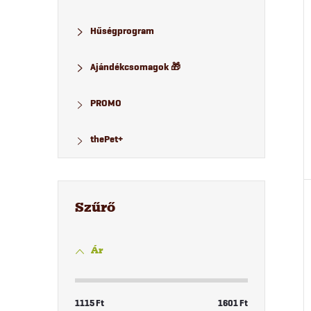
Hűségprogram
Ajándékcsomagok 🎁
PROMO
thePet+
Ár
1115
Ft
1601
Ft