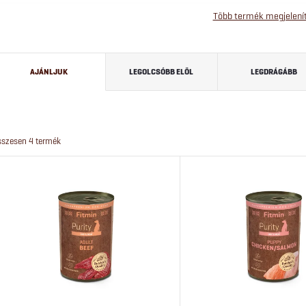
Több termék megjelení
T
AJÁNLJUK
LEGOLCSÓBB ELÖL
LEGDRÁGÁBB
e
r
sszesen
4
termék
m
T
é
e
k
r
e
m