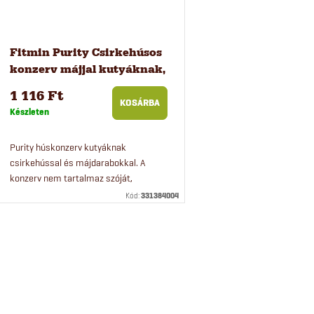
e
a
Fitmin Purity Csirkehúsos
konzerv májjal kutyáknak,
400 g
1 116 Ft
KOSÁRBA
Készleten
Purity húskonzerv kutyáknak
csirkehússal és májdarabokkal. A
konzerv nem tartalmaz szóját,
keményítőt vagy glutént. Kényeztesse
Kód:
331384004
kutyáját egy igazán jó minőségű,
ízletes...
L
s