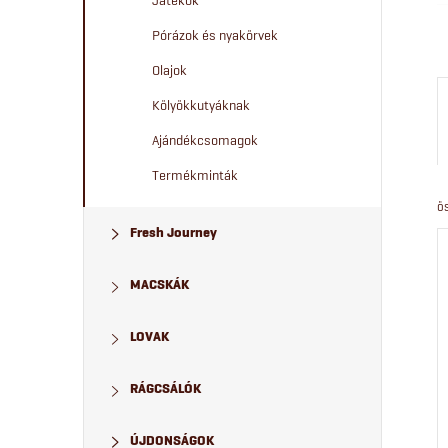
Játékok
Pórázok és nyakörvek
Olajok
Kölyökkutyáknak
Ajándékcsomagok
Termékminták
ö
Fresh Journey
MACSKÁK
LOVAK
RÁGCSÁLÓK
ÚJDONSÁGOK