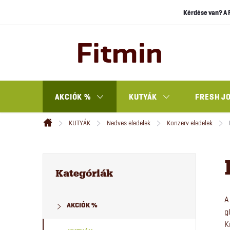
Ugrás
Kérdése van? A 
a
fő
tartalomhoz
AKCIÓK %
KUTYÁK
FRESH J
KUTYÁK
Nedves eledelek
Konzerv eledelek
Kezdőlap
O
Kategóriák
átugrása
Kategóriák
l
A
AKCIÓK %
d
g
K