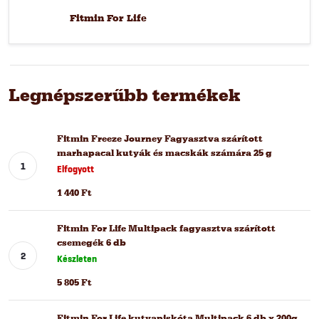
Fitmin For Life
Legnépszerűbb termékek
Fitmin Freeze Journey Fagyasztva szárított
marhapacal kutyák és macskák számára 25 g
Elfogyott
1 440 Ft
Fitmin For Life Multipack fagyasztva szárított
csemegék 6 db
Készleten
5 805 Ft
Fitmin For Life kutyapiskóta Multipack 6 db x 200g