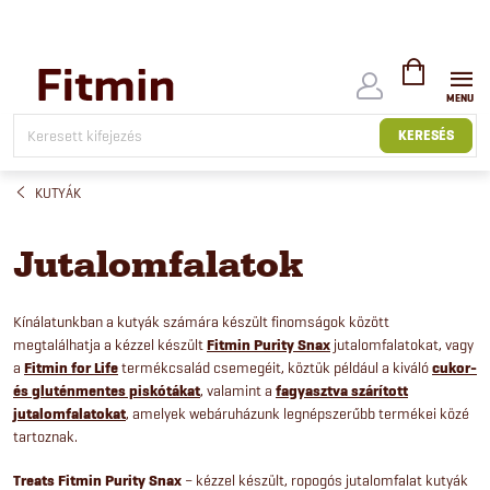
Ugrás
a
fő
tartalomhoz
KOSÁR
KERESÉS
KUTYÁK
Jutalomfalatok
Kínálatunkban a kutyák számára készült finomságok között
megtalálhatja a kézzel készült
Fitmin Purity Snax
jutalomfalatokat, vagy
a
Fitmin for Life
termékcsalád csemegéit, köztük például a kiváló
cukor-
és gluténmentes piskótákat
, valamint a
fagyasztva szárított
jutalomfalatokat
, amelyek webáruházunk legnépszerűbb termékei közé
tartoznak.
Treats Fitmin Purity Snax
– kézzel készült, ropogós jutalomfalat kutyák