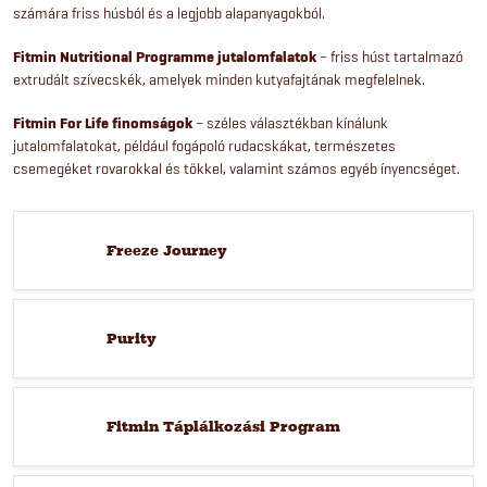
számára friss húsból és a legjobb alapanyagokból.
Fitmin Nutritional Programme jutalomfalatok
– friss húst tartalmazó
extrudált szívecskék, amelyek minden kutyafajtának megfelelnek.
Fitmin For Life finomságok
– széles választékban kínálunk
jutalomfalatokat, például fogápoló rudacskákat, természetes
csemegéket rovarokkal és tökkel, valamint számos egyéb ínyencséget.
Freeze Journey
Purity
Fitmin Táplálkozási Program