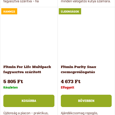
fagyasztva szárítva – ha
minden válogatós kutya számára.
szeretnéd váltogatni a
Remek ízük és illatuk mellett a
HAMM15
ÚJDONSÁGOK
fehérjeforrásokat és változatossá
kutya fogairól is gondoskodnak.
tenni a tálat.
Fitmin For Life Multipack
Fitmin Purity Snax
fagyasztva szárított
csemegeválogatás
csemegék 6 db
kutyáknak, 250 g
5 805 Ft
4 673 Ft
Készleten
Elfogyott
KOSÁRBA
BŐVEBBEN
Újdonság a piacon – praktikus,
Ajándékcsomag ropogós,