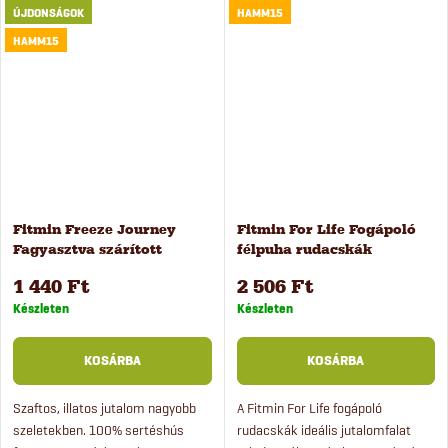
ÚJDONSÁGOK
HAMM15
kutyacsemegek, amelyek
első szaglásra motivál.
csipkebogyó-tartalmuknak
HAMM15
köszönhetően...
Fitmin Freeze Journey
Fitmin For Life Fogápoló
Fagyasztva szárított
félpuha rudacskák
sertéshús kutyáknak és
kutyáknak, 20 db
1 440 Ft
2 506 Ft
macskáknak 25 g
Készleten
Készleten
KOSÁRBA
KOSÁRBA
Szaftos, illatos jutalom nagyobb
A Fitmin For Life fogápoló
szeletekben. 100% sertéshús
rudacskák ideális jutalomfalat