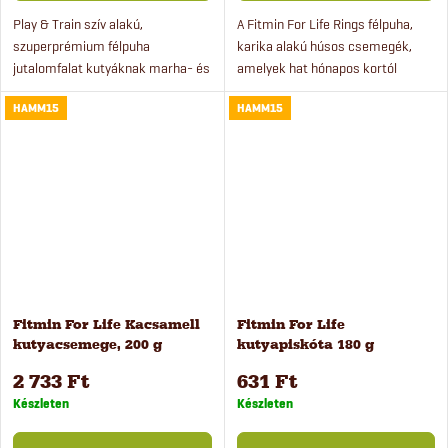
Play & Train szív alakú,
A Fitmin For Life Rings félpuha,
szuperprémium félpuha
karika alakú húsos csemegék,
jutalomfalat kutyáknak marha- és
amelyek hat hónapos kortól
bárányhússal. A csemege
minden kutyának adhatók. A
HAMM15
HAMM15
kölyökkutyák számára is
csemegék használhatók
alkalmas 4 hónapos kortól.
motivációként a kiképzés során,
Tökéletesen...
vagy...
Fitmin For Life Kacsamell
Fitmin For Life
kutyacsemege, 200 g
kutyapiskóta 180 g
2 733 Ft
631 Ft
Készleten
Készleten