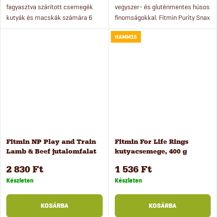
fagyasztva szárított csemegék
vegyszer- és gluténmentes húsos
kutyák és macskák számára 6
finomságokkal. Fitmin Purity Snax
különböző ízesítésben. A csemege
finomságok stílusos
HAMM15
100%-ban természetes eredetű,
bonbonosdobozban kutyáknak.
tartósítószerek,...
Fitmin NP Play and Train
Fitmin For Life Rings
Lamb & Beef jutalomfalat
kutyacsemege, 400 g
kiképzéshez, 400 g
2 830 Ft
1 536 Ft
Készleten
Készleten
KOSÁRBA
KOSÁRBA