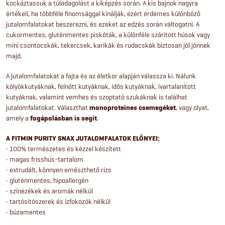
á
kockáztassuk a túladagolást a kiképzés során. A kis bajnok nagyra
értékeli, ha többféle finomsággal kínálják, ezért érdemes különböző
n
jutalomfalatokat beszerezni, és ezeket az edzés során váltogatni. A
cukormentes, gluténmentes piskóták, a különféle szárított húsok vagy
y
mini csontocskák, tekercsek, karikák és rudacskák biztosan jól jönnek
majd.
í
A jutalomfalatokat a fajta és az életkor alapján válassza ki. Nálunk
t
kölyökkutyáknak, felnőtt kutyáknak, idős kutyáknak, ivartalanított
kutyáknak, valamint vemhes és szoptató szukáknak is találhat
á
jutalomfalatokat. Választhat
monoproteines csemegéket
, vagy olyat,
amely a
fogápolásban is segít
.
s
A FITMIN PURITY SNAX JUTALOMFALATOK ELŐNYEI:
e
• 100% természetes és kézzel készített
• magas frisshús-tartalom
l
• extrudált, könnyen emészthető rizs
• gluténmentes, hipoallergén
e
• színezékek és aromák nélkül
• tartósítószerek és ízfokozók nélkül
m
• búzamentes