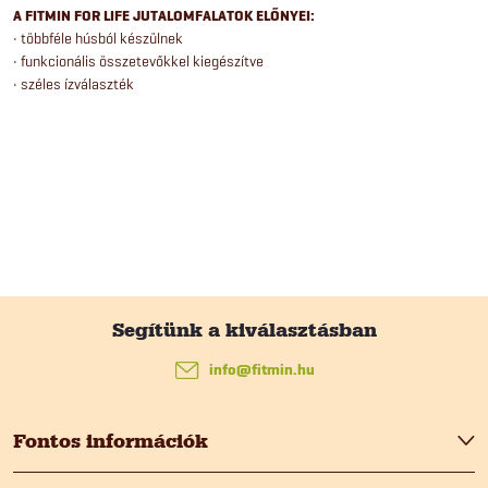
e
A FITMIN FOR LIFE JUTALOMFALATOK ELŐNYEI:
i
• többféle húsból készülnek
• funkcionális összetevőkkel kiegészítve
• széles ízválaszték
L
á
info
@
fitmin.hu
b
Fontos információk
l