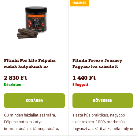
s
friss pulykahúst tartalmaz és...
nagyszerű...
HAMM15
e
t
z
á
é
j
s
a
Fitmin For Life Félpuha
Fitmin Freeze Journey
rudak kutyáknak az
Fagyasztva szárított
e
immunitás erősítésére, 20
marhahús kutyáknak és
2 830 Ft
1 440 Ft
db
macskáknak 25 g
Készleten
Elfogyott
KOSÁRBA
BŐVEBBEN
ÚJ minden háziállat számára.
Tiszta hús praktikus, nagyobb
Félpuha botok a kutya
szeletekben. 100% marhahús
immunitásának támogatására.
fagyasztva szárítva – amikor olyan
Ezek az új Immunity Sticks
jutalmat szeretnél, ami már az