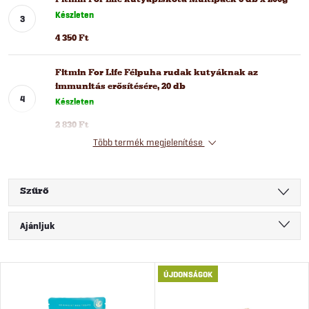
Készleten
4 350 Ft
Fitmin For Life Félpuha rudak kutyáknak az
immunitás erősítésére, 20 db
Készleten
2 830 Ft
Több termék megjelenítése
Szűrő
T
Ajánljuk
e
Legolcsóbb elöl
T
ÚJDONSÁGOK
Legdrágább
r
Legnépszerűbb termékek