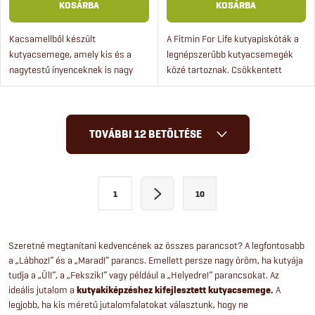
KOSÁRBA
KOSÁRBA
Kacsamellből készült
A Fitmin For Life kutyapiskóták a
kutyacsemege, amely kis és a
legnépszerűbb kutyacsemegék
nagytestű ínyenceknek is nagy
közé tartoznak. Csökkentett
örömet okoz. Kiképzésre és
cukor- és gluténtartalommal
jutalomfalatként is használható.
rendelkeznek, így nem terhelik
annyira a kutya szervezetét,...
L
TOVÁBBI 12 BETÖLTÉSE
i
s
L
1
10
a
t
p
a
o
Szeretné megtanítani kedvencének az összes parancsot? A legfontosabb
a „Lábhoz!” és a „Marad!” parancs. Emellett persze nagy öröm, ha kutyája
i
z
tudja a „Ül!”, a „Fekszik!” vagy például a „Helyedre!” parancsokat. Az
á
r
ideális jutalom a
kutyakiképzéshez kifejlesztett kutyacsemege.
A
s
legjobb, ha kis méretű jutalomfalatokat választunk, hogy ne