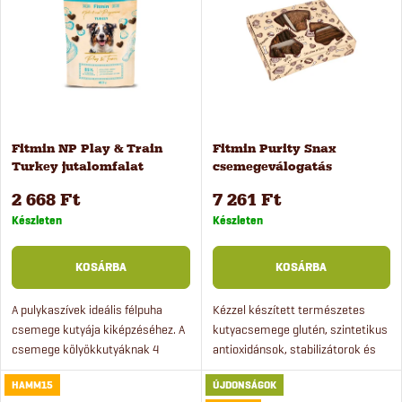
e
m
ABC szerint
r
é
m
k
é
Fitmin NP Play & Train
Fitmin Purity Snax
e
Turkey jutalomfalat
csemegeválogatás
k
kiképzéshez, 400 g
kutyáknak, 500 g
k
2 668 Ft
7 261 Ft
e
Készleten
Készleten
r
k
KOSÁRBA
KOSÁRBA
e
l
A pulykaszívek ideális félpuha
Kézzel készített természetes
csemege kutyája kiképzéséhez. A
kutyacsemege glutén, szintetikus
n
csemege kölyökkutyáknak 4
antioxidánsok, stabilizátorok és
i
hónapos kortól és felnőtt
színezékek nélkül. Jutalmazza
d
HAMM15
ÚJDONSÁGOK
kutyáknak való. A kutyacsemege
meg a kutyáját egy igazán