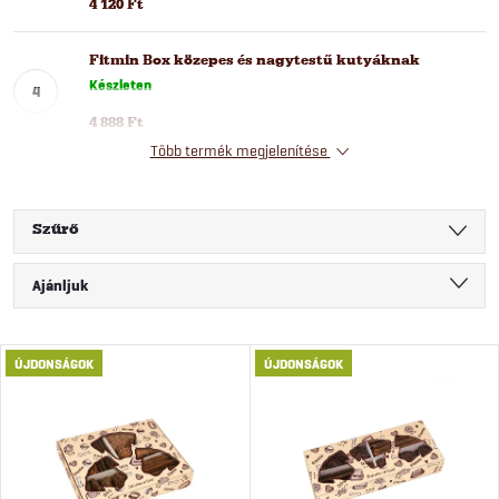
4 120 Ft
Fitmin Box közepes és nagytestű kutyáknak
Készleten
4 888 Ft
Több termék megjelenítése
Szűrő
T
Ajánljuk
e
Legolcsóbb elöl
T
ÚJDONSÁGOK
ÚJDONSÁGOK
Legdrágább
r
e
Legnépszerűbb termékek
m
ABC szerint
r