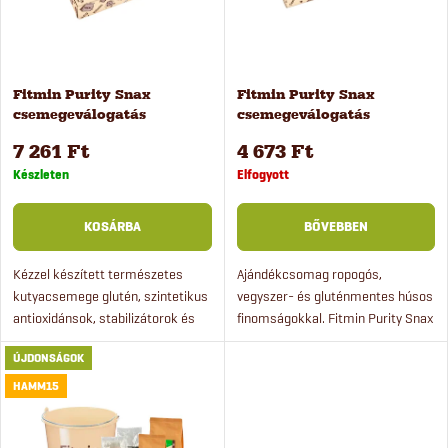
é
m
k
é
Fitmin Purity Snax
Fitmin Purity Snax
e
csemegeválogatás
csemegeválogatás
k
kutyáknak, 500 g
kutyáknak, 250 g
k
7 261 Ft
4 673 Ft
e
Készleten
Elfogyott
r
k
KOSÁRBA
BŐVEBBEN
e
l
Kézzel készített természetes
Ajándékcsomag ropogós,
kutyacsemege glutén, szintetikus
vegyszer- és gluténmentes húsos
n
antioxidánsok, stabilizátorok és
finomságokkal. Fitmin Purity Snax
i
színezékek nélkül. Jutalmazza
finomságok stílusos
d
ÚJDONSÁGOK
meg a kutyáját egy igazán
bonbonosdobozban kutyáknak.
s
nagyszerű...
HAMM15
e
t