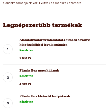
ajándékcsomagjaink közül kutyák és macskák számára.
Legnépszerűbb termékek
Ajándékvödör jutalomfalatokkal és ásványi
kiegészítőkkel lovak számára
Készleten
9 660 Ft
Fitmin Box macskáknak
Készleten
4 942 Ft
Fitmin Box kistestű kutyáknak
Készleten