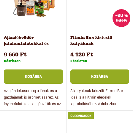
z
á
é
–20 %
5 150 Ft
j
s
a
Ajándékvödör
Fitmin Box kistestű
jutalomfalatokkal és
kutyáknak
e
ásványi kiegészítőkkel
9 660 Ft
4 120 Ft
lovak számára
Készleten
Készleten
KOSÁRBA
KOSÁRBA
Az ajándékcsomag a lónak és a
A kutyáknak készült Fitmin Box
gazdájának is örömet szerez. Az
ideális a Fitmin eledelek
ínyencfalatok, a kiegészítők és az
kipróbálásához. A dobozban
ásványi anyagok praktikus
száraz- és nedves eledeleket,
ÚJDONSÁGOK
vödörben kerülnek összeállításra,
illetve jutalomfalatokat is talál.
ami jól használható...
Egyetlen kattintással...