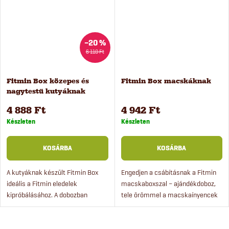
–20 %
6 110 Ft
Fitmin Box közepes és
Fitmin Box macskáknak
nagytestű kutyáknak
4 888 Ft
4 942 Ft
Készleten
Készleten
KOSÁRBA
KOSÁRBA
A kutyáknak készült Fitmin Box
Engedjen a csábításnak a Fitmin
ideális a Fitmin eledelek
macskaboxszal – ajándékdoboz,
kipróbálásához. A dobozban
tele örömmel a macskaínyencek
száraz- és nedves eledeleket,
számára! Rögtön 12 féle eledellel
illetve jutalomfalatokat is talál.
és jutalomfalattal, valamint
Egyetlen kattintással...
csomósodást segítő...