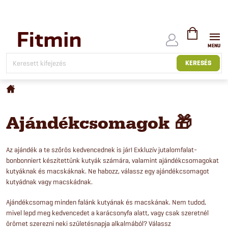
Ugrás
a
fő
tartalomhoz
KOSÁR
KERESÉS
Kezdőlap
Ajándékcsomagok 🎁
Az ajándék a te szőrös kedvencednek is jár! Exkluzív jutalomfalat-
bonbonniert készítettünk kutyák számára, valamint ajándékcsomagokat
kutyáknak és macskáknak. Ne habozz, válassz egy ajándékcsomagot
kutyádnak vagy macskádnak.
Ajándékcsomag minden falánk kutyának és macskának. Nem tudod,
mivel lepd meg kedvencedet a karácsonyfa alatt, vagy csak szeretnél
örömet szerezni neki születésnapja alkalmából? Válassz