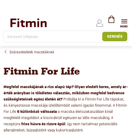
Ugrás
a
fő
tartalomhoz
KOSÁR
KERESÉS
Szárazeledelek macskáknak
Fitmin For Life
Megfelel macskájának a rizs alapú táp? Olyan eledelt keres, amely ár-
érték arányban is tökéletes választás, miközben megfelel kedvence
szükségleteinek egész életén át?
Próbálja ki a Fitmin For Life tápokat,
és kényeztesse macskája ízlelőbimbóit valami igazán finommal. A Fitmin
For Life
6 különböző változata
a macska életszakaszában kínál
megfelelő megoldást a kiscicáktól egészen az idős macskákig. A
receptúra
friss húsra és rizsre épül
, így nem tartalmaz potenciális
allergéneket, búzaglutént vagy kukoricaglutént.