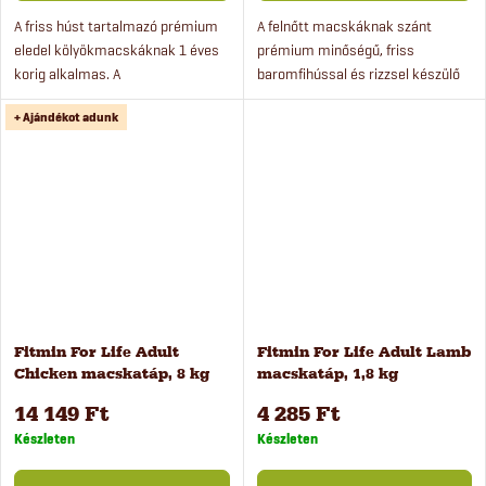
A friss húst tartalmazó prémium
A felnőtt macskáknak szánt
eledel kölyökmacskáknak 1 éves
prémium minőségű, friss
korig alkalmas. A
baromfihússal és rizzsel készülő
kölyökmacskáknak szánt eledel
granulátumok rendkívül ízletesek.
+ Ajándékot adunk
vemhes és szoptatós macskák
A fogápoló komplex véd a
számára is adható. A
lepedékképződés ellen. A...
kölyökmacskáknak...
Fitmin For Life Adult
Fitmin For Life Adult Lamb
Chicken macskatáp, 8 kg
macskatáp, 1,8 kg
14 149 Ft
4 285 Ft
Készleten
Készleten