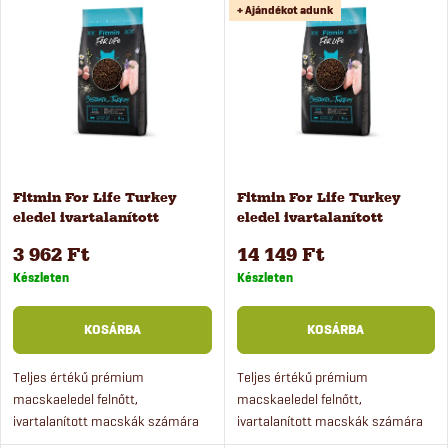
r
+ Ajándékot adunk
e
Legnépszerűbb termékek
m
ABC szerint
r
é
m
k
é
Fitmin For Life Turkey
Fitmin For Life Turkey
e
eledel ivartalanított
eledel ivartalanított
k
macskák számára 1,8 kg
macskák számára 8 kg
k
3 962 Ft
14 149 Ft
e
Készleten
Készleten
r
k
KOSÁRBA
KOSÁRBA
e
l
Teljes értékű prémium
Teljes értékű prémium
macskaeledel felnőtt,
macskaeledel felnőtt,
n
ivartalanított macskák számára
ivartalanított macskák számára
i
friss baromfihússal, búza nélkül.
friss baromfihússal, búza nélkül.