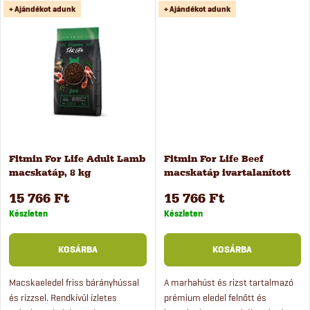
d
+ Ajándékot adunk
+ Ajándékot adunk
Kiegyensúlyozott ásványianyag-,
Kiegyensúlyozott ásványianyag-,
s
vitamin- és prebiotikum-
vitamin- és prebiotikum-
e
tartalommal....
tartalommal....
t
z
á
é
j
s
a
Fitmin For Life Adult Lamb
Fitmin For Life Beef
macskatáp, 8 kg
macskatáp ivartalanított
e
macskáknak, 8 kg
15 766 Ft
15 766 Ft
Készleten
Készleten
KOSÁRBA
KOSÁRBA
Macskaeledel friss bárányhússal
A marhahúst és rizst tartalmazó
és rizzsel. Rendkívül ízletes
prémium eledel felnőtt és