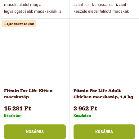
macskaeledel még a
szánt, csirkehússal és rizzsel
legválogatósabb macskáknak is
készülő eledel felnőtt macskák
örömet okoz. Az eledel friss húst
számára alkalmas. Ásványi
+ Ajándékot adunk
és fogápoló komplexet tartalmaz.
anyagokat és vitaminokat
A macskatáp rendkívül...
tartalmaz a macskák
egészségéért,...
Fitmin For Life Kitten
Fitmin For Life Adult
macskatáp
Chicken macskatáp, 1,8 kg
kölyökmacskáknak, 8 kg
15 281 Ft
3 962 Ft
Készleten
Készleten
KOSÁRBA
KOSÁRBA