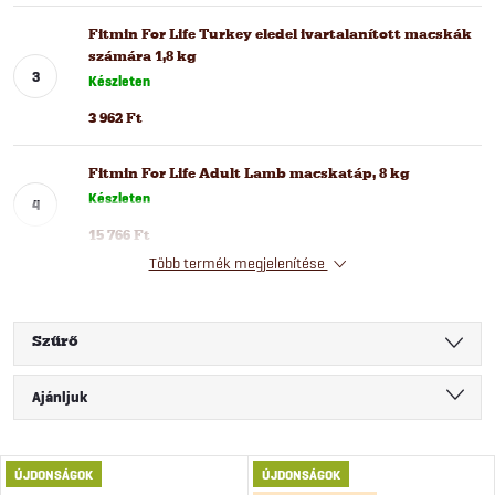
Fitmin For Life Turkey eledel ivartalanított macskák
számára 1,8 kg
Készleten
3 962 Ft
Fitmin For Life Adult Lamb macskatáp, 8 kg
Készleten
15 766 Ft
Több termék megjelenítése
Szűrő
T
Ajánljuk
e
Legolcsóbb elöl
T
ÚJDONSÁGOK
ÚJDONSÁGOK
Legdrágább