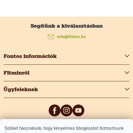
e
L
i
á
info
@
fitmin.hu
b
Fontos információk
l
Fitminről
é
Ügyfeleknek
c
Sütiket használunk, hogy kényelmes böngészést biztosítsunk
5
/5
0
/5