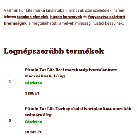
A Fitmin For Life márka kínálatában nemcsak szárazeledelek, hanem
ízletes
tasakos eledelek
,
húsos konzervek
és
fagyasztva szárított
finomságok
is megtalálhatók, amelyek minőségi húsból készülnek.
Legnépszerűbb termékek
Fitmin For Life Beef macskatáp ivartalanított
macskáknak, 1,8 kg
Készleten
4 285 Ft
Fitmin For Life Turkey eledel ivartalanított macskák
számára 8 kg
Készleten
14 149 Ft