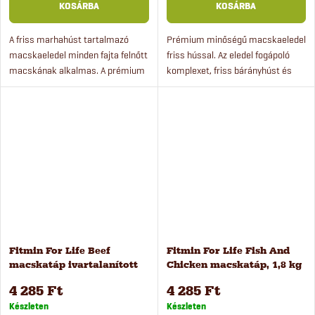
KOSÁRBA
KOSÁRBA
A friss marhahúst tartalmazó
Prémium minőségű macskaeledel
macskaeledel minden fajta felnőtt
friss hússal. Az eledel fogápoló
macskának alkalmas. A prémium
komplexet, friss bárányhúst és
eledel friss csirkehúst és fogápoló
rizst tartalmaz. Az eledel felnőtt
komplexet tartalmaz. Ez a
macskák számára készült és
macskaeledel rendkívül...
rendkívül ízletes.
Fitmin For Life Beef
Fitmin For Life Fish And
macskatáp ivartalanított
Chicken macskatáp, 1,8 kg
macskáknak, 1,8 kg
4 285 Ft
4 285 Ft
Készleten
Készleten