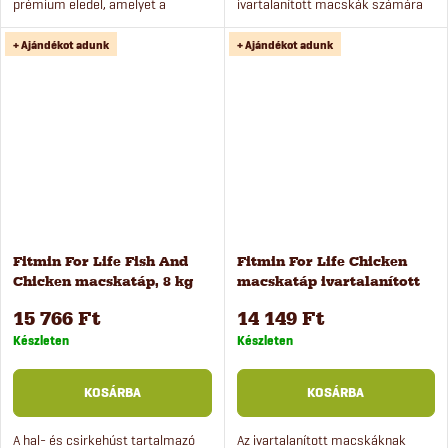
prémium eledel, amelyet a
ivartalanított macskák számára
válogatós macskák is szívesen
alkalmas. Az eledel friss húst,
+ Ajándékot adunk
+ Ajándékot adunk
fogadnak. Fogápolási komplexet
rizst és fogápoló komplexet
tartalmaz.
tartalmaz. Az eledel kiváló...
Fitmin For Life Fish And
Fitmin For Life Chicken
Chicken macskatáp, 8 kg
macskatáp ivartalanított
macskáknak, 8 kg
15 766 Ft
14 149 Ft
Készleten
Készleten
KOSÁRBA
KOSÁRBA
A hal- és csirkehúst tartalmazó
Az ivartalanított macskáknak