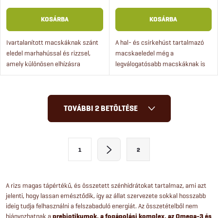
KOSÁRBA
KOSÁRBA
Ivartalanított macskáknak szánt
A hal- és csirkehúst tartalmazó
eledel marhahússal és rizzsel,
macskaeledel még a
amely különösen elhízásra
legválogatósabb macskáknak is
hajlamos felnőtt macskák
örömet okoz. Az eledel friss húst
számára javasolt. A friss húst
és fogápoló komplexet tartalmaz.
tartalmazó prémium eledel 1
A macskatáp rendkívül...
L
éves...
TOVÁBBI 2 BETÖLTÉSE
i
s
L
1
2
a
t
p
a
o
A rizs magas tápértékű, és összetett szénhidrátokat tartalmaz, ami azt
jelenti, hogy lassan emésztődik, így az állat szervezete sokkal hosszabb
i
z
ideig tudja felhasználni a felszabaduló energiát. Az összetételből nem
á
hiányozhatnak a
prebiotikumok, a fogápolási komplex, az Omega-3 és