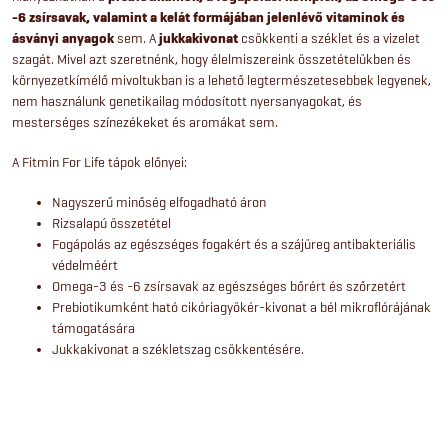
r
s
-6 zsírsavak, valamint a kelát formájában jelenlévő vitaminok és
á
ásványi anyagok
sem. A
jukkakivonat
csökkenti a széklet és a vizelet
szagát. Mivel azt szeretnénk, hogy élelmiszereink összetételükben és
n
környezetkímélő mivoltukban is a lehető legtermészetesebbek legyenek,
nem használunk genetikailag módosított nyersanyagokat, és
y
mesterséges színezékeket és aromákat sem.
í
A Fitmin For Life tápok előnyei:
t
Nagyszerű minőség elfogadható áron
Rizsalapú összetétel
á
Fogápolás az egészséges fogakért és a szájüreg antibakteriális
védelméért
s
Omega-3 és -6 zsírsavak az egészséges bőrért és szőrzetért
Prebiotikumként ható cikóriagyökér-kivonat a bél mikroflórájának
e
támogatására
Jukkakivonat a székletszag csökkentésére.
l
e
m