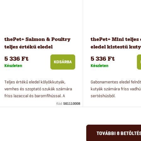
thePet+ Salmon & Poultry
thePet+ Mini teljes
teljes értékű eledel
eledel kistestű kut
kölyökkutyáknak, 2,8 kg
2,8 kg
5 336 Ft
5 336 Ft
KOSÁRBA
Készleten
Készleten
Teljes értékű eledel kölyökkutyák,
Gabonamentes eledel felnőtt
vemhes és szoptató szukák számára
kutyák számára friss vadhú
friss lazaccal és baromfihússal. A
sertéshúsból.
gabonamentes eledel minden
Kód:
561110008
kutyafajta kölykei számára alkalmas.
L
TOVÁBBI 8 BETÖLTÉ