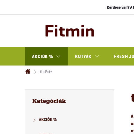
Ugrás
Kérdése van? A 
a
fő
tartalomhoz
AKCIÓK %
KUTYÁK
FRESH J
thePet+
Kezdőlap
O
Kategóriák
átugrása
Kategóriák
l
AKCIÓK %
d
ö
m