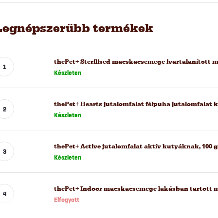
Legnépszerűbb termékek
thePet+ Sterilised macskacsemege ivartalanított 
Készleten
thePet+ Hearts jutalomfalat félpuha jutalomfalat 
Készleten
thePet+ Active jutalomfalat aktív kutyáknak, 100 g
Készleten
thePet+ Indoor macskacsemege lakásban tartott 
Elfogyott