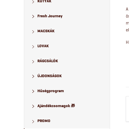
KUTYÁK
a
A
ö
Fresh Journey
l
m
e
MACSKÁK
s
H
LOVAK
ó
p
RÁGCSÁLÓK
a
ÚJDONSÁGOK
n
Hűségprogram
e
Ajándékcsomagok 🎁
l
PROMO