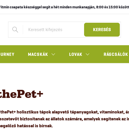
Fitmin csapata készséggel segít a hét minden munkanapján, 8:00 és 15:00 között
KERESÉS
OURNEY
MACSKÁK
LOVAK
RÁGCSÁLÓK
thePet+
A
thePet+
holisztikus tápok alapvető tápanyagokat, vitaminokat, 
sszetevőt biztosítanak az állatok számára, amelyek segítenek a
egelőző hatással is bírnak.