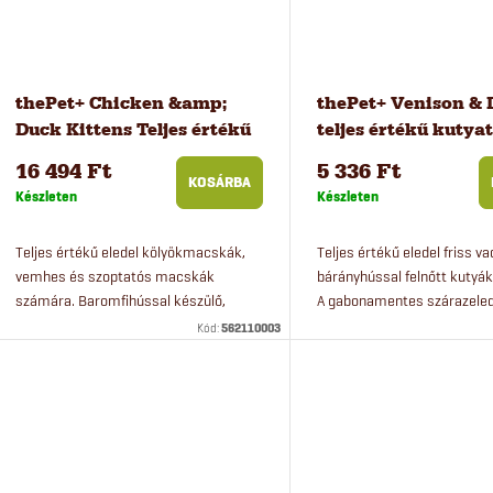
thePet+ Chicken &amp;
thePet+ Venison &
Duck Kittens Teljes értékű
teljes értékű kutyat
macskatáp
kg
16 494 Ft
5 336 Ft
kölyökmacskáknak, 8 kg
KOSÁRBA
Készleten
Készleten
Teljes értékű eledel kölyökmacskák,
Teljes értékű eledel friss v
vemhes és szoptatós macskák
bárányhússal felnőtt kutyá
számára. Baromfihússal készülő,
A gabonamentes szárazele
gabonamentes eledel.
kutyafajta számára alkalma
Kód:
562110003