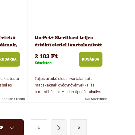
 értékű
thePet+ Sterilised teljes
yáknak,
értékű eledel ivartalanított
macskáknak, 1 kg
2 183 Ft
KOSÁRBA
KOSÁRBA
Készleten
, kis testű
Teljes értékű eledel ivartalanított
sból és
macskáknak gyógynövényekkel és
baromfihússal. Minden típusú, túlsúlyra
hajlamos macska számára alkalmas.
Kód:
561110006
Kód:
562110008
L
SE
1
2
a