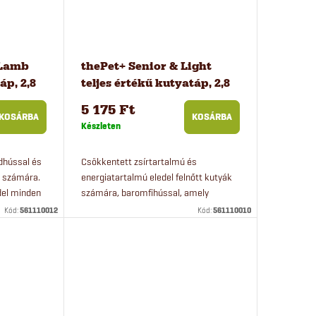
 Lamb
thePet+ Senior & Light
áp, 2,8
teljes értékű kutyatáp, 2,8
kg
5 175 Ft
KOSÁRBA
KOSÁRBA
Készleten
adhússal és
Csökkentett zsírtartalmú és
k számára.
energiatartalmú eledel felnőtt kutyák
del minden
számára, baromfihússal, amely
s.
minden kutyafajta számára alkalmas.
Kód:
561110012
Kód:
561110010