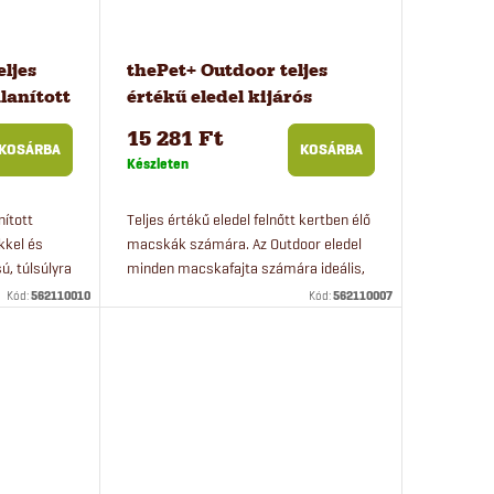
eljes
thePet+ Outdoor teljes
alanított
értékű eledel kijárós
macskáknak, 8 kg
15 281 Ft
KOSÁRBA
KOSÁRBA
Készleten
nított
Teljes értékű eledel felnőtt kertben élő
kel és
macskák számára. Az Outdoor eledel
ú, túlsúlyra
minden macskafajta számára ideális,
alkalmas.
még az érzékeny emésztésű macskák
Kód:
562110010
Kód:
562110007
számára is. Gabonamentes.