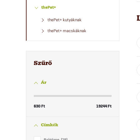
thePet+
thePet+ kutyáknak
thePet+ macskáknak
Ár
630
Ft
19244
Ft
Címkék
Raktáron
19