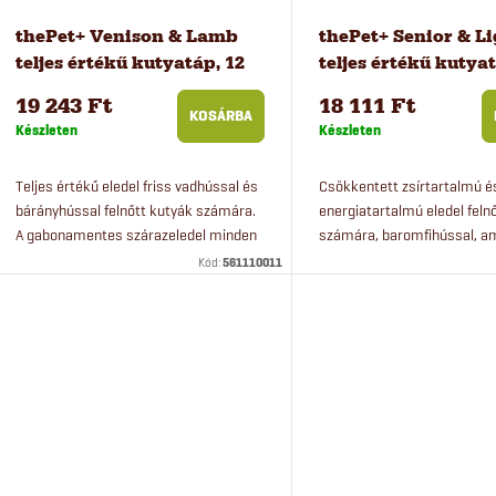
r
k
thePet+ Venison & Lamb
thePet+ Senior & L
teljes értékű kutyatáp, 12
teljes értékű kutyat
e
e
kg
kg
19 243 Ft
18 111 Ft
KOSÁRBA
Készleten
Készleten
n
k
Teljes értékű eledel friss vadhússal és
Csökkentett zsírtartalmú é
d
l
bárányhússal felnőtt kutyák számára.
energiatartalmú eledel feln
A gabonamentes szárazeledel minden
számára, baromfihússal, a
e
i
kutyafajta számára alkalmas.
minden kutyafajta számára
Kód:
561110011
z
s
é
t
s
á
e