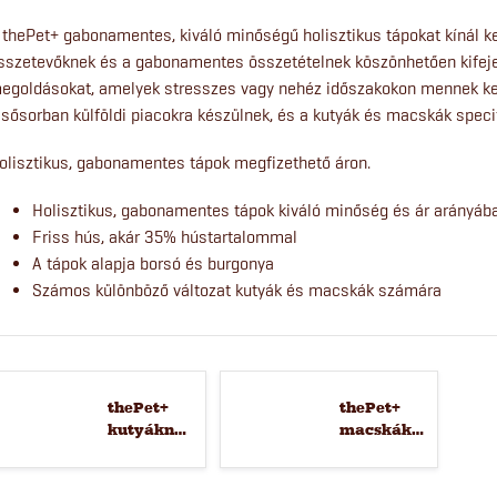
 thePet+ gabonamentes, kiváló minőségű holisztikus tápokat kínál k
sszetevőknek és a gabonamentes összetételnek köszönhetően kifejez
egoldásokat, amelyek stresszes vagy nehéz időszakokon mennek ker
lsősorban külföldi piacokra készülnek, és a kutyák és macskák speci
olisztikus, gabonamentes tápok megfizethető áron.
Holisztikus, gabonamentes tápok kiváló minőség és ár arányáb
Friss hús, akár 35% hústartalommal
A tápok alapja borsó és burgonya
Számos különböző változat kutyák és macskák számára
thePet+
thePet+
kutyáknak
macskáknak