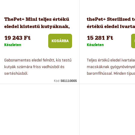
a
ThePet+ Mini teljes értékű
thePet+ Sterilised t
eledel kistestű kutyáknak,
értékű eledel ivart
12 kg
macskáknak, 8 kg
19 243 Ft
15 281 Ft
KOSÁRBA
Készleten
Készleten
Gabonamentes eledel felnőtt, kis testű
Teljes értékű eledel ivartala
kutyák számára friss vadhúsból és
macskáknak gyógynövények
sertéshúsból.
baromfihússal. Minden típus
hajlamos macska számára 
Kód:
561110005