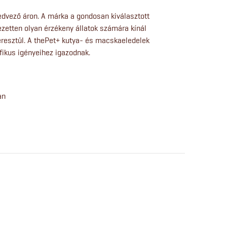
edvező áron. A márka a gondosan kiválasztott
etten olyan érzékeny állatok számára kínál
esztül. A thePet+ kutya- és macskaeledelek
fikus igényeihez igazodnak.
an