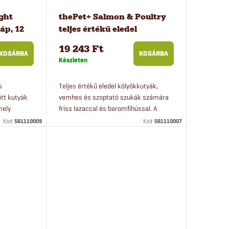
ight
thePet+ Salmon & Poultry
áp, 12
teljes értékű eledel
kölyökkutyáknak, 12 kg
19 243 Ft
KOSÁRBA
KOSÁRBA
Készleten
s
Teljes értékű eledel kölyökkutyák,
őtt kutyák
vemhes és szoptató szukák számára
mely
friss lazaccal és baromfihússal. A
 alkalmas.
gabonamentes eledel minden
Kód:
561110009
Kód:
561110007
kutyafajta kölykei számára alkalmas.