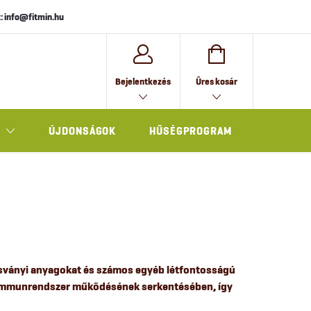
: info@fitmin.hu
KOSÁR
Bejelentkezés
Üres kosár
ÚJDONSÁGOK
HŰSÉGPROGRAM
AJÁNDÉK
ásványi anyagokat és számos egyéb létfontosságú
z immunrendszer működésének serkentésében, így