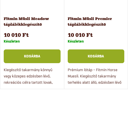
é
j
s
a
Fitmin Müsli Meadow
Fitmin Müsli Premier
táplálékkiegészítő
táplálékkiegészítő
e
lovaknak, 20 kg
lovaknak, 20 kg
10 010 Ft
10 010 Ft
Készleten
Készleten
KOSÁRBA
KOSÁRBA
Kiegészítő takarmány könnyű
Prémium lótáp – Fitmin Horse
vagy közepes edzésben lévő,
Muesli. Kiegészítő takarmány
rekreációs célra tartott lovak,
terhelés alatt álló, edzésben lévő
tenyészkancák, 24 hónaposnál
lovak, hobbilovak, tenyészkancák,
fiatalabb csikók és lábadozó lovak
fiatal lovak és rekreációs célra
számára.
tartott lovak...
L
i