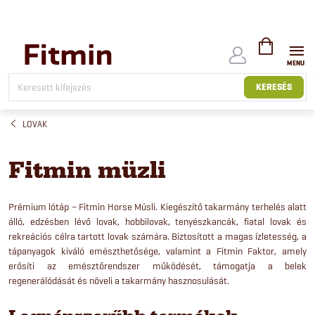
Ugrás
a
fő
tartalomhoz
KOSÁR
KERESÉS
LOVAK
Fitmin müzli
Prémium lótáp – Fitmin Horse Müsli. Kiegészítő takarmány terhelés alatt
álló, edzésben lévő lovak, hobbilovak, tenyészkancák, fiatal lovak és
rekreációs célra tartott lovak számára. Biztosított a magas ízletesség, a
tápanyagok kiváló emészthetősége, valamint a Fitmin Faktor, amely
erősíti az emésztőrendszer működését, támogatja a belek
regenerálódását és növeli a takarmány hasznosulását.