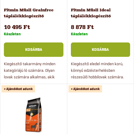
k
é
Fitmin Müsli Grainfree
Fitmin Müsli Ideal
e
táplálékkiegészítő
táplálékkiegészítő
k
lovaknak, 20 kg
lovaknak, 20 kg
k
10 495 Ft
8 878 Ft
e
Készleten
Készleten
r
k
KOSÁRBA
KOSÁRBA
e
l
Kiegészítő takarmány minden
Kiegészítő eledel minden korú,
kategóriájú ló számára. Olyan
könnyű edzésterhelésben
n
lovak számára alkalmas, akik
részesülő hobbilovak számára.
i
alacsony energiatartalmú,
Könnyen hasznosuló energiát
d
+ Ajándékot adunk
+ Ajándékot adunk
gabonamentes és alacsony
biztosít olajok és extrudált
s
keményítőtartalmú takarmányt
gabonafélék formájában.
e
igényelnek.
t
z
á