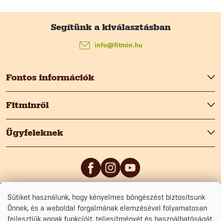
s
t
L
a
á
info
@
fitmin.hu
i
b
r
Fontos információk
l
á
Fitminről
n
é
Ügyfeleknek
y
c
í
t
á
Sütiket használunk, hogy kényelmes böngészést biztosítsunk
5
/5
0
/5
Önnek, és a weboldal forgalmának elemzésével folyamatosan
s
fejlesztjük annak funkcióit, teljesítményét és használhatóságát.