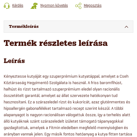
Kérdés
Nyomon követés
Megosztás
Termékleírás
Termék részletes leírása
Leírás
Kényeztesse kutyáját egy szuperprémium kutyatáppal, amelyet a Cseh
Köztársaság Hegyimentő Szolgálata is használ. A friss baromfihúst,
halhúst és rizst tartalmazó szuperprémium eledel olyan racionális
összetételt garantál, amelyet az állat szervezete hatékonyan tud
hasznosítani. Ez a szárazeledel rizst és kukoricát, azaz gluténmentes és
hipoallergén gabonaféléket tartalmazó recept szerint készül. A többi
alapanyagot is nagyon racionálisan válogattuk össze, így a terhelés alatt
álló kutyáknak szánt szárazeledelt ízületet támogató tápanyagokkal
gazdagítottuk, amelyek a Fitmin eledelben megfelelő mennyiségben és
arányban vannak jelen. Egy másik fontos hatóanyag a kutya fitten tartása