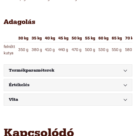
Adagolás
30 kg
35 kg
40 kg
45 kg
50 kg
55 kg
60 kg
65 kg
70 kg
felnőtt
350 g
380 g
410 g
440 g
470 g
500 g
530 g
550 g
580 g
kutya
Termékparaméterek
Értékelés
Vita
Kapcsolódó