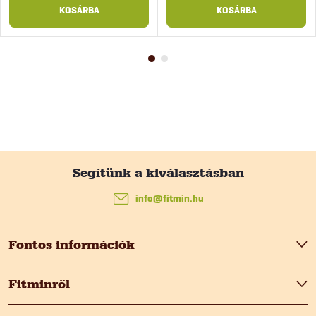
KOSÁRBA
KOSÁRBA
L
á
info
@
fitmin.hu
b
Fontos információk
l
Fitminről
é