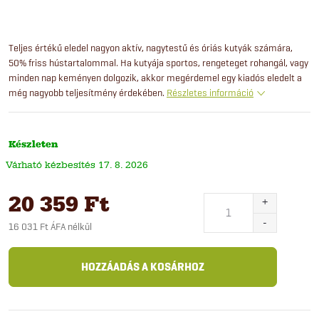
Teljes értékű eledel nagyon aktív, nagytestű és óriás kutyák számára,
50% friss hústartalommal. Ha kutyája sportos, rengeteget rohangál, vagy
minden nap keményen dolgozik, akkor megérdemel egy kiadós eledelt a
még nagyobb teljesítmény érdekében.
Részletes információ
Készleten
17. 8. 2026
20 359 Ft
16 031 Ft ÁFA nélkül
Egységár:
HOZZÁADÁS A KOSÁRHOZ