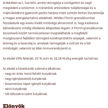
érdekében az L-karnitin, amely támogatja a zsírégetést és segít
megvédeni a szívizmot. A máriatövis antioxidáns tulajdonságai és a
májműködésre gyakorolt pozitív hatása miatt szintén fontos összetevője
a magas energiatartalmú eledelnek. Minden Fitmin granulátumhoz
hozzáadunk egy kevés kiváló minőségű almarostot is, hogy kedvence
bélrendszere mindig tökéletes állapotban legyen. A Fitmin granulátumok
összetevői között természetesen megtalálhatók a megfelelő
mozgásszervi fejlődést támogató kondroprotektív anyagok, valamint a
lenmag és a lazacolaj is, amelyek támogatják a szőrzet és a bőr
minőségét, valamint az állat immunrendszerét is.
Az eledel 29% fehérjét, 22 % zsírt és 16,18 MJ/kg energiát tartalmaz.
Az eledel a következők számára alkalmas:
- nagy és óriás testű felnőtt kutyáknak
- nagy igénybevételű kutyáknak
- búzamentes tápot igénylő kutyáknak
- aktív kutyáknak
- téli időszakra szánt kutyáknak
Előnyök