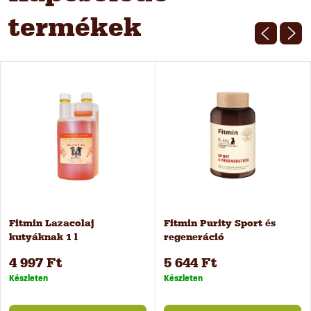
termékek
Fitmin Lazacolaj
Fitmin Purity Sport és
kutyáknak 1 l
regeneráció
táplálékkiegészítő
4 997 Ft
5 644 Ft
kutyáknak, 240 g
Készleten
Készleten