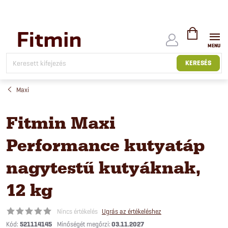
Ugrás
a
fő
tartalomhoz
KOSÁR
KERESÉS
Maxi
Fitmin Maxi
Performance kutyatáp
nagytestű kutyáknak,
12 kg
Nincs értékelés
Ugrás az értékeléshez
Kód:
521114145
03.11.2027