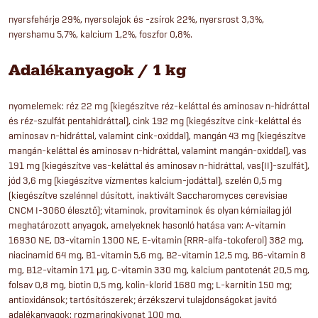
nyersfehérje 29%, nyersolajok és -zsírok 22%, nyersrost 3,3%,
nyershamu 5,7%, kalcium 1,2%, foszfor 0,8%.
Adalékanyagok / 1 kg
nyomelemek: réz 22 mg (kiegészítve réz-keláttal és aminosav n-hidráttal
és réz-szulfát pentahidráttal), cink 192 mg (kiegészítve cink-keláttal és
aminosav n-hidráttal, valamint cink-oxiddal), mangán 43 mg (kiegészítve
mangán-keláttal és aminosav n-hidráttal, valamint mangán-oxiddal), vas
191 mg (kiegészítve vas-keláttal és aminosav n-hidráttal, vas(II)-szulfát),
jód 3,6 mg (kiegészítve vízmentes kalcium-jodáttal), szelén 0,5 mg
(kiegészítve szelénnel dúsított, inaktivált Saccharomyces cerevisiae
CNCM I-3060 élesztő); vitaminok, provitaminok és olyan kémiailag jól
meghatározott anyagok, amelyeknek hasonló hatása van: A-vitamin
16930 NE, D3-vitamin 1300 NE, E-vitamin (RRR-alfa-tokoferol) 382 mg,
niacinamid 64 mg, B1-vitamin 5,6 mg, B2-vitamin 12,5 mg, B6-vitamin 8
mg, B12-vitamin 171 µg, C-vitamin 330 mg, kalcium pantotenát 20,5 mg,
folsav 0,8 mg, biotin 0,5 mg, kolin-klorid 1680 mg; L-karnitin 150 mg;
antioxidánsok; tartósítószerek; érzékszervi tulajdonságokat javító
adalékanyagok: rozmaringkivonat 100 mg.