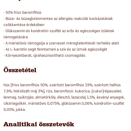
• 50% friss baromfihús
• Búza- és búzagluténmentes az allergiás reakciók kockázatának
csökkentése érdekében
• Glükozamin és kondroitin-szulfát az erős és egészséges ízületek
támogatására
• A máriatövis támogatja a szervezet méregtelenítését terhelés alatt
• Az L-karnitin segít fenntartani a szív és az izmok egészségét
• Környezetbarát, újrahasznosítható csomagolás
Összetétel
hús (friss baromfihús 50%, szárított baromfihús 19%, szárított halhús
7,9%, hidrolizált máj 3%), rizs, baromfizsír, kukorica, (cukor)répaszelet,
lenmag, tyúktojás, almatörköly, élesztő, lazacolaj 1,5%, ásványi anyagok,
cikóriagyökér, máriatövis 0,075%, glükózamin 0,06%, kondroitin-szulfát
0,05%, jukka.
Analitikai összetevők