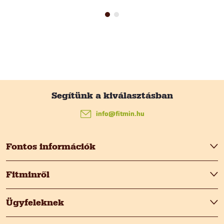
L
á
info
@
fitmin.hu
b
Fontos információk
l
Fitminről
é
Ügyfeleknek
c