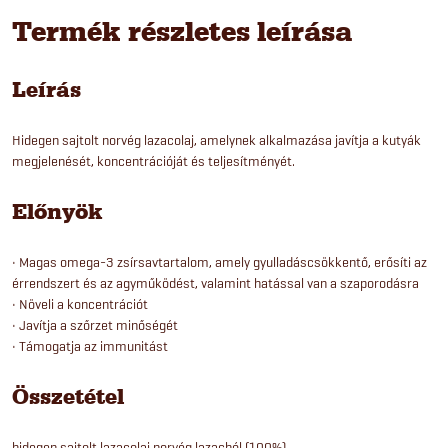
Termék részletes leírása
Leírás
Hidegen sajtolt norvég lazacolaj, amelynek alkalmazása javítja a kutyák
megjelenését, koncentrációját és teljesítményét.
Előnyök
• Magas omega-3 zsírsavtartalom, amely gyulladáscsökkentő, erősíti az
érrendszert és az agyműködést, valamint hatással van a szaporodásra
• Növeli a koncentrációt
• Javítja a szőrzet minőségét
• Támogatja az immunitást
Összetétel
hidegen sajtolt lazacolaj norvég lazacból (100%)