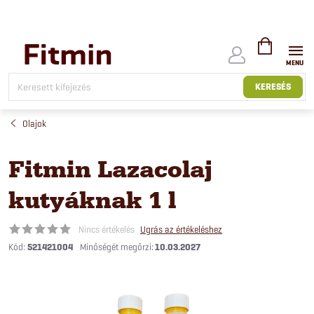
Ugrás
a
fő
tartalomhoz
KOSÁR
KERESÉS
Olajok
Fitmin Lazacolaj
kutyáknak 1 l
Nincs értékelés
Ugrás az értékeléshez
Kód:
521421004
10.03.2027