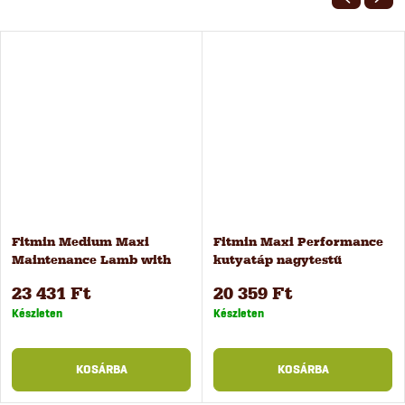
Fitmin Medium Maxi
Fitmin Maxi Performance
Maintenance Lamb with
kutyatáp nagytestű
Beef kutyatáp, 12 kg
kutyáknak, 12 kg
23 431 Ft
20 359 Ft
Készleten
Készleten
KOSÁRBA
KOSÁRBA