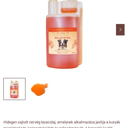
Hidegen sajtolt norvég lazacolaj, amelynek alkalmazása javítja a kutyák
megjelenését, koncentrációját és teljesítményét. A lazacolaj kiváló