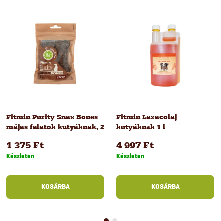
Fitmin Purity Snax Bones
Fitmin Lazacolaj
májas falatok kutyáknak, 2
kutyáknak 1 l
db
1 375 Ft
4 997 Ft
Készleten
Készleten
KOSÁRBA
KOSÁRBA