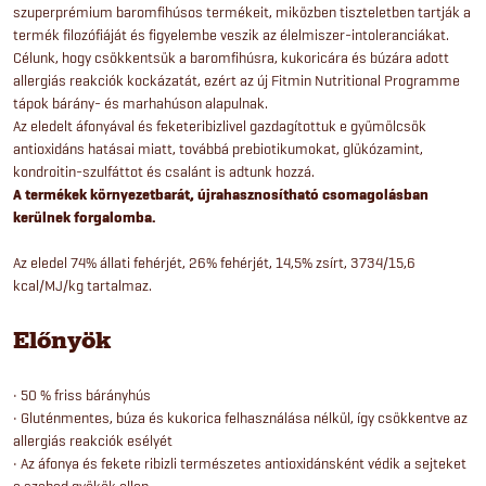
szuperprémium baromfihúsos termékeit, miközben tiszteletben tartják a
termék filozófiáját és figyelembe veszik az élelmiszer-intoleranciákat.
Célunk, hogy csökkentsük a baromfihúsra, kukoricára és búzára adott
allergiás reakciók kockázatát, ezért az új Fitmin Nutritional Programme
tápok bárány- és marhahúson alapulnak.
Az eledelt áfonyával és feketeribizlivel gazdagítottuk e gyümölcsök
antioxidáns hatásai miatt, továbbá prebiotikumokat, glükózamint,
kondroitin-szulfáttot és csalánt is adtunk hozzá.
A termékek környezetbarát, újrahasznosítható csomagolásban
kerülnek forgalomba.
Az eledel 74% állati fehérjét, 26% fehérjét, 14,5% zsírt, 3734/15,6
kcal/MJ/kg tartalmaz.
Előnyök
• 50 % friss bárányhús
• Gluténmentes, búza és kukorica felhasználása nélkül, így csökkentve az
allergiás reakciók esélyét
• Az áfonya és fekete ribizli természetes antioxidánsként védik a sejteket
a szabad gyökök ellen