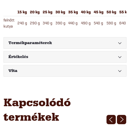
15 kg
20 kg
25 kg
30 kg
35 kg
40 kg
45 kg
50 kg
55 kg
felnőtt
240 g
290 g
340 g
390 g
440 g
490 g
540 g
590 g
640 g
kutya
Termékparaméterek
Értékelés
Vita
Kapcsolódó
termékek