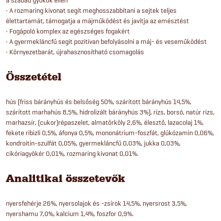
• A rozmaring kivonat segít meghosszabbítani a sejtek teljes
élettartamát, támogatja a májműködést és javítja az emésztést
• Fogápoló komplex az egészséges fogakért
• A gyermekláncfű segít pozitívan befolyásolni a máj- és veseműködést
• Környezetbarát, újrahasznosítható csomagolás
Összetétel
hús (friss bárányhús és belsőség 50%, szárított bárányhús 14,5%,
szárított marhahús 8,5%, hidrolizált bárányhús 3%), rizs, borsó, natúr rizs,
marhazsír, (cukor)répaszelet, almatörköly 2,6%, élesztő, lazacolaj 1%,
fekete ribizli 0,5%, áfonya 0,5%, mononátrium-foszfát, glükózamin 0,06%,
kondroitin-szulfát 0,05%, gyermekláncfű 0,03%, jukka 0,03%,
cikóriagyökér 0,01%, rozmaring kivonat 0,01%.
Analitikai összetevők
nyersfehérje 26%, nyersolajok és -zsírok 14,5%, nyersrost 3,5%,
nyershamu 7,0%, kalcium 1,4%, foszfor 0,9%.