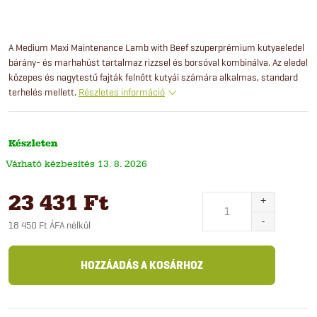
A Medium Maxi Maintenance Lamb with Beef szuperprémium kutyaeledel
bárány- és marhahúst tartalmaz rizzsel és borsóval kombinálva. Az eledel
közepes és nagytestű fajták felnőtt kutyái számára alkalmas, standard
terhelés mellett.
Részletes információ
Készleten
13. 8. 2026
23 431 Ft
18 450 Ft ÁFA nélkül
Egységár:
HOZZÁADÁS A KOSÁRHOZ