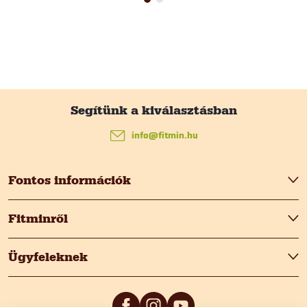
L
á
info
@
fitmin.hu
b
Fontos információk
l
Fitminről
é
Ügyfeleknek
c