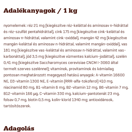
Adalékanyagok / 1 kg
nyomelemek: réz 21 mg (kiegészítve réz-keláttal és aminosav n-hidráttal
és réz-szulfát pentahidráttal), cink 175 mg (kiegészítve cink-keláttal és
aminosav n-hidráttal, valamint cink-oxiddal), mangán 42 mg (kiegészítve
mangán-keláttal és aminosav n-hidráttal, valamint mangán-oxiddal), vas
181 mg (kiegészítve vas-keláttal és aminosav n-hidráttal, valamint vas-
karbonáttal), jód 3,5 mg (kiegészítve vízmentes kalcium-jodáttal), szelén
0,41 mg (kiegészítve Saccharomyces cerevisiae CNCM I-3060 által
termelt szerves szelénnel); vitaminok, provitaminok és kémiailag
pontosan meghatározott megegyező hatású anyagok: A-vitamin 16600
NE, D3-vitamin 1300 NE, E-vitamin (RRR-alfa-tokoferol) 410 mg,
niacinamid 80 mg, B1-vitamin 6 mg, B2-vitamin 12 mg, B6-vitamin 7 mg,
B12-vitamin 166 µg, C-vitamin 330 mg, kalcium-pantotenát 23 mg,
folsav 0,7 mg, biotin 0,5 mg, kolin-klorid 1340 mg; antioxidánsok,
tartósítószerek.
Adagolás