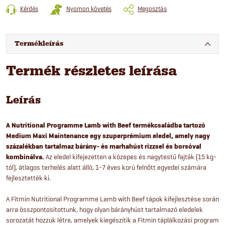
Kérdés
Nyomon követés
Megosztás
Termékleírás
Termék részletes leírása
Leírás
A Nutritional Programme Lamb with Beef termékcsaládba tartozó
Medium Maxi Maintenance egy szuperprémium eledel, amely nagy
százalékban tartalmaz bárány- és marhahúst rizzsel és borsóval
kombinálva.
Az eledel kifejezetten a közepes és nagytestű fajták (15 kg-
tól), átlagos terhelés alatt álló, 1-7 éves korú felnőtt egyedei számára
fejlesztették ki.
A Fitmin Nutritional Programme Lamb with Beef tápok kifejlesztése során
arra összpontosítottunk, hogy olyan bárányhúst tartalmazó eledelek
sorozatát hozzuk létre, amelyek kiegészítik a Fitmin táplálkozási program