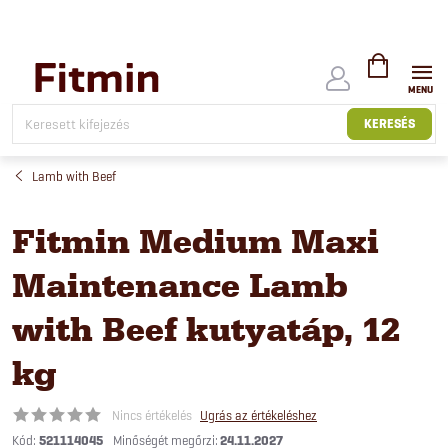
Ugrás
a
fő
tartalomhoz
KOSÁR
KERESÉS
Lamb with Beef
Fitmin Medium Maxi
Maintenance Lamb
with Beef kutyatáp, 12
kg
Nincs értékelés
Ugrás az értékeléshez
Kód:
521114045
24.11.2027