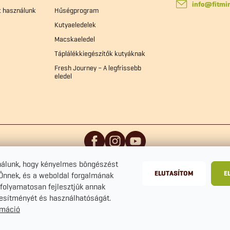
info
@
fitmi
t használunk
Hűségprogram
Kutyaeledelek
Macskaeledel
Táplálékkiegészítők kutyáknak
Fresh Journey – A legfrissebb
eledel
nálunk, hogy kényelmes böngészést
ELUTASÍTOM
E
 Önnek, és a weboldal forgalmának
folyamatosan fejlesztjük annak
ljesítményét és használhatóságát.
rmáció
zerkesztése
Adatvédelmi tájékoztató
Szerződési Feltételek
Sütike