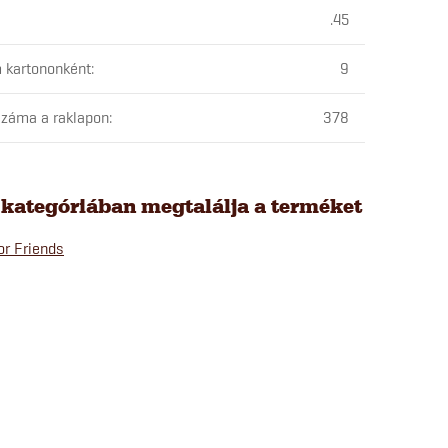
.45
 kartononként
:
9
záma a raklapon
:
378
 kategóriában megtalálja a terméket
or Friends