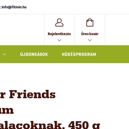
: info@fitmin.hu
KOSÁR
Bejelentkezés
Üres kosár
ÚJDONSÁGOK
HŰSÉGPROGRAM
AJÁNDÉK
r Friends
um
alacoknak, 450 g