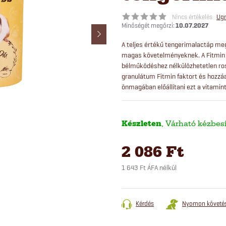
Nincs értékelés
Ugr
10.07.2027
A teljes értékű tengerimalactáp meg
magas követelményeknek. A Fitmin 
bélműködéshez nélkülözhetetlen ros
granulátum Fitmin faktort és hozzá
önmagában előállítani ezt a vitamin
Készleten
2 086 Ft
1 643 Ft ÁFA nélkül
Egységár:
Kérdés
Nyomon követé