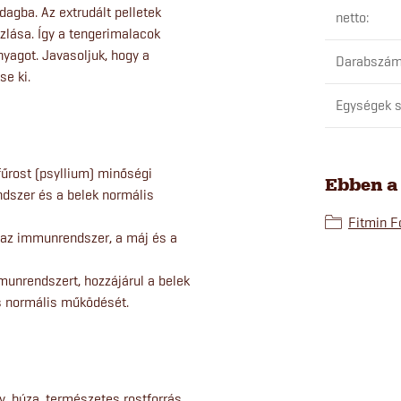
dagba. Az extrudált pelletek
netto
:
zlása. Így a tengerimalacok
agot. Javasoljuk, hogy a
Darabszám
se ki.
Egységek s
tifűrost (psyllium) minőségi
Ebben a
dszer és a belek normális
Fitmin F
a az immunrendszer, a máj és a
munrendszert, hozzájárul a belek
ás normális működését.
ly, búza, természetes rostforrás,