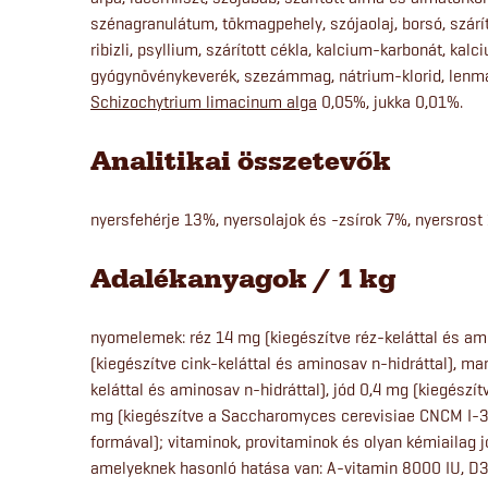
szénagranulátum, tökmagpehely, szójaolaj, borsó, szárít
ribizli, psyllium, szárított cékla, kalcium-karbonát, kal
gyógynövénykeverék, szezámmag, nátrium-klorid, lenma
Schizochytrium limacinum alga
0,05%, jukka 0,01%.
Analitikai összetevők
nyersfehérje 13%, nyersolajok és -zsírok 7%, nyersros
Adalékanyagok / 1 kg
nyomelemek: réz 14 mg (kiegészítve réz-keláttal és ami
(kiegészítve cink-keláttal és aminosav n-hidráttal), 
keláttal és aminosav n-hidráttal), jód 0,4 mg (kiegészít
mg (kiegészítve a Saccharomyces cerevisiae CNCM I-30
formával); vitaminok, provitaminok és olyan kémiailag 
amelyeknek hasonló hatása van: A-vitamin 8000 IU, D3