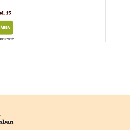
l, 15
SÁRBA
305570021