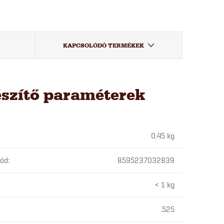
KAPCSOLÓDÓ TERMÉKEK
észítő paraméterek
0.45 kg
kód
:
8595237032839
< 1 kg
.525