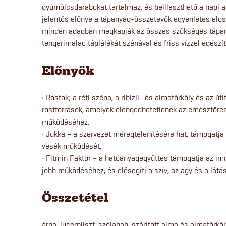
gyümölcsdarabokat tartalmaz, és beilleszthető a napi a
jelentős előnye a tápanyag-összetevők egyenletes elos
minden adagban megkapják az összes szükséges tápany
tengerimalac táplálékát szénával és friss vízzel egészít
Előnyök
• Rostok; a réti széna, a ribizli- és almatörköly és az ú
rostforrások, amelyek elengedhetetlenek az emésztőren
működéséhez.
• Jukka – a szervezet méregtelenítésére hat, támogatj
vesék működését.
• Fitmin Faktor – a hatóanyagegyüttes támogatja az im
jobb működéséhez, és elősegíti a szív, az agy és a lát
Összetétel
árpa, lucernliszt, szójabab, szárított alma és almatörkö