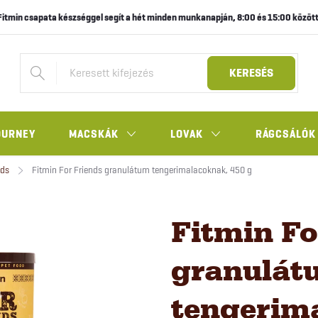
Fitmin csapata készséggel segít a hét minden munkanapján, 8:00 és 15:00 között
KERESÉS
OURNEY
MACSKÁK
LOVAK
RÁGCSÁLÓK
nds
Fitmin For Friends granulátum tengerimalacoknak, 450 g
Fitmin Fo
granulát
tengerim