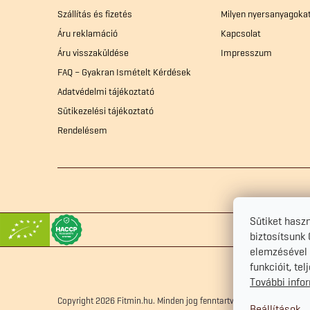
b
Szállítás és fizetés
Milyen nyersanyagoka
l
Áru reklamáció
Kapcsolat
Áru visszaküldése
Impresszum
é
FAQ – Gyakran Ismételt Kérdések
Adatvédelmi tájékoztató
c
Sütikezelési tájékoztató
Rendelésem
Sütiket hasz
biztosítsunk
elemzésével 
funkcióit, te
További info
Copyright 2026
Fitmin.hu
. Minden jog fenntartva.
Süti beállítások s
Beállítások