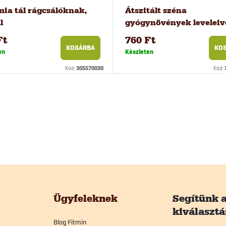
ia tál rágcsálóknak,
Átszitált széna
l
gyógynövények leveleive
liter.
Ft
760 Ft
KOSÁRBA
KO
en
Készleten
Kód:
305570030
Kód:
Ügyfeleknek
Blog Fitmin