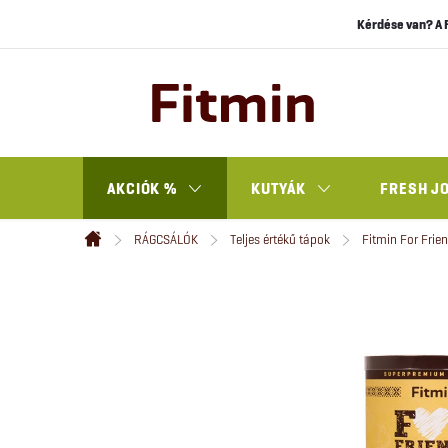
Ugrás
Kérdése van? A 
a
fő
tartalomhoz
AKCIÓK %
KUTYÁK
FRESH J
RÁGCSÁLÓK
Teljes értékű tápok
Fitmin For Frie
Kezdőlap