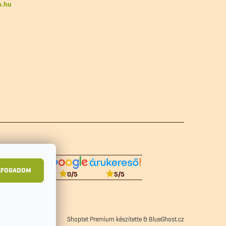
n.hu
LFOGADOM
5
/5
0
/5
Shoptet Premium készítette
&
BlueGhost.cz
zelési tájékoztató