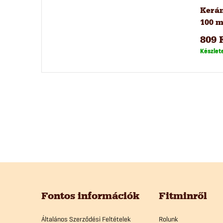
Kerám
100 m
809 
Készlet
L
á
Fontos információk
Fitminről
Általános Szerződési Feltételek
Rolunk