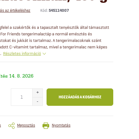
Kód:
545114007
ás az értékeléshez
felel a szakértők és a tapasztalt tenyésztők által támasztott
For Friends tengerimalactáp a normál emésztés és
tokat és jukkát is tartalmaz. A tengerimalacoknak szánt
adott C-vitamint tartalmaz, mivel a tengerimalac nem képes
t.
Részletes információ
14. 8. 2026
HOZZÁADÁS A KOSÁRHOZ
s
Megosztás
Nyomtatás