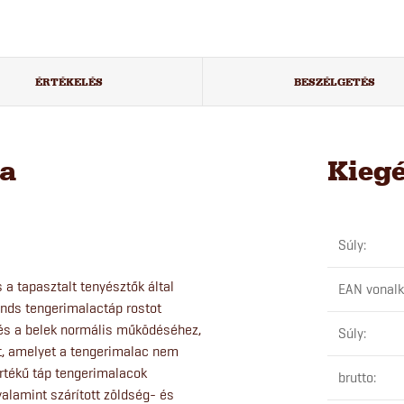
ÉRTÉKELÉS
BESZÉLGETÉS
sa
Kieg
Súly
:
 a tapasztalt tenyésztők által
EAN vonal
nds tengerimalactáp rostot
és a belek normális működéséhez,
Súly
:
nt, amelyet a tengerimalac nem
 értékű táp tengerimalacok
brutto
:
valamint szárított zöldség- és