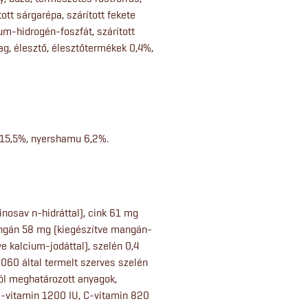
ott sárgarépa, szárított fekete
cium-hidrogén-foszfát, szárított
g, élesztő, élesztőtermékek 0,4%,
t 15,5%, nyershamu 6,2%.
nosav n-hidráttal), cink 61 mg
mangán 58 mg (kiegészítve mangán-
ve kalcium-jodáttal), szelén 0,4
60 által termelt szerves szelén
jól meghatározott anyagok,
-vitamin 1200 IU, C-vitamin 820