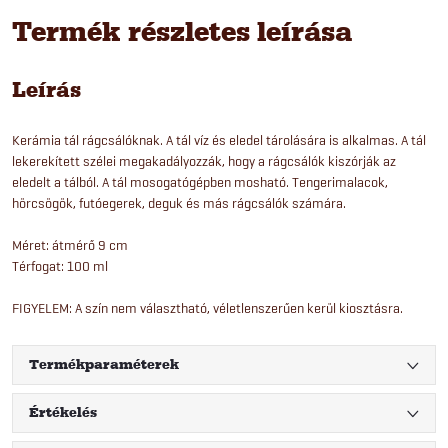
Termék részletes leírása
Leírás
Kerámia tál rágcsálóknak. A tál víz és eledel tárolására is alkalmas. A tál
lekerekített szélei megakadályozzák, hogy a rágcsálók kiszórják az
eledelt a tálból. A tál mosogatógépben mosható. Tengerimalacok,
hörcsögök, futóegerek, deguk és más rágcsálók számára.
Méret: átmérő 9 cm
Térfogat: 100 ml
FIGYELEM: A szín nem választható, véletlenszerűen kerül kiosztásra.
Termékparaméterek
Értékelés