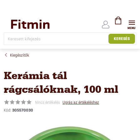
Ugrás
a
fő
tartalomhoz
KOSÁR
KERESÉS
Kiegészítők
Kerámia tál
rágcsálóknak, 100 ml
Nincs értékelés
Ugrás az értékeléshez
Kód:
305570030