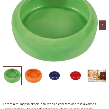
Kerámia tál rágcsálóknak. A tál víz és eledel tárolására is alkalmas.
Tengerimalacok, hörcsögök, futóegerek, deguk és más rágcsálók