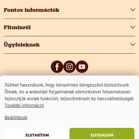
b
Fontos információk
l
Fitminről
é
Ügyfeleknek
c
Sütiket használunk, hogy kényelmes böngészést biztosítsunk
5
/5
0
/5
Önnek, és a weboldal forgalmának elemzésével folyamatosan
fejlesztjük annak funkcióit, teljesítményét és használhatóságát.
További információ
Beállítások
Copyright 2026
Fitmin.hu
. Minden jog fenntartva.
Süti beállítások szerkesztése
Adatvédelmi tájékoztató
Szerződési Feltételek
Sütikezelési tájékoztató
ELUTASÍTOM
ELFOGADOM