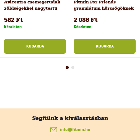
Avicentra csemegerudak
Fitmin For Friends
zöldségekkel nagytestű
granulátum hörcsögöknek
rágcsálóknak, 2 db
és kis rágcsálóknakl, 500 g
582 Ft
2 086 Ft
Készleten
Készleten
KOSÁRBA
KOSÁRBA
L
á
info
@
fitmin.hu