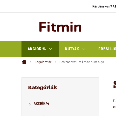
Ugrás
Kérdése van? A 
a
fő
tartalomhoz
AKCIÓK %
KUTYÁK
FRESH J
Fogalomtár
Schizochytrium limacinum alga
Kezdőlap
O
Kategóriák
átugrása
Kategóriák
l
G
AKCIÓK %
d
a