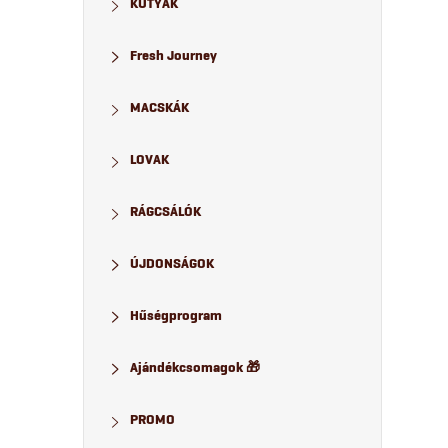
KUTYÁK
a
Fresh Journey
l
MACSKÁK
s
LOVAK
ó
p
RÁGCSÁLÓK
a
ÚJDONSÁGOK
n
Hűségprogram
e
Ajándékcsomagok 🎁
l
PROMO