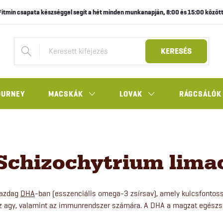
Fitmin csapata készséggel segít a hét minden munkanapján, 8:00 és 15:00 között
KERESÉS
OURNEY
MACSKÁK
LOVAK
RÁGCSÁLÓK
Schizochytrium lima
azdag
DHA
-ban (esszenciális omega-3 zsírsav), amely kulcsfontos
z agy, valamint az immunrendszer számára. A DHA a magzat egészség