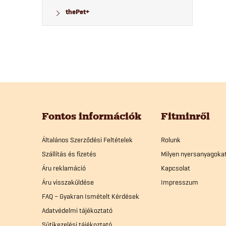
thePet+
L
á
Fontos információk
Fitminről
b
Általános Szerződési Feltételek
Rolunk
Szállítás és fizetés
Milyen nyersanyagoka
l
Áru reklamáció
Kapcsolat
Áru visszaküldése
Impresszum
é
FAQ – Gyakran Ismételt Kérdések
Adatvédelmi tájékoztató
c
Sütikezelési tájékoztató