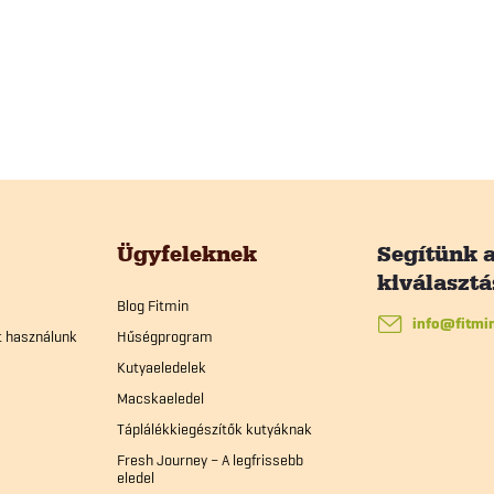
Ügyfeleknek
Blog Fitmin
info
@
fitmi
t használunk
Hűségprogram
Kutyaeledelek
Macskaeledel
Táplálékkiegészítők kutyáknak
Fresh Journey – A legfrissebb
eledel