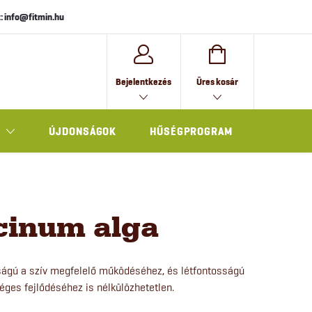
: info@fitmin.hu
KOSÁR
Bejelentkezés
Üres kosár
ÚJDONSÁGOK
HŰSÉGPROGRAM
AJÁNDÉK
cinum alga
ságú a szív megfelelő működéséhez, és létfontosságú
es fejlődéséhez is nélkülözhetetlen.