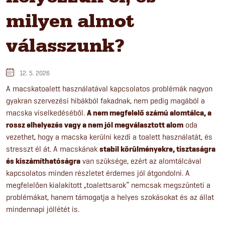
milyen almot
válasszunk?
12. 5. 2026
A macskatoalett használatával kapcsolatos problémák nagyon
gyakran szervezési hibákból fakadnak, nem pedig magából a
macska viselkedéséből.
A nem megfelelő számú alomtálca, a
rossz elhelyezés vagy a nem jól megválasztott alom
oda
vezethet, hogy a macska kerülni kezdi a toalett használatát, és
stresszt él át. A macskának
stabil körülményekre, tisztaságra
és kiszámíthatóságra
van szüksége, ezért az alomtálcával
kapcsolatos minden részletet érdemes jól átgondolni. A
megfelelően kialakított „toalettsarok” nemcsak megszünteti a
problémákat, hanem támogatja a helyes szokásokat és az állat
mindennapi jóllétét is.