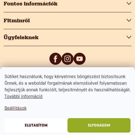
b
Fontos információk
l
Fitminről
é
Ügyfeleknek
c
Sütiket használunk, hogy kényelmes böngészést biztosítsunk
5
/5
0
/5
Önnek, és a weboldal forgalmának elemzésével folyamatosan
fejlesztjük annak funkcióit, teljesítményét és használhatóságát.
További információ
Beállítások
Copyright 2026
Fitmin.hu
. Minden jog fenntartva.
Süti beállítások szerkesztése
Adatvédelmi tájékoztató
Szerződési Feltételek
Sütikezelési tájékoztató
ELUTASÍTOM
ELFOGADOM
Shoptet Premium készítette
&
BlueGhost.cz