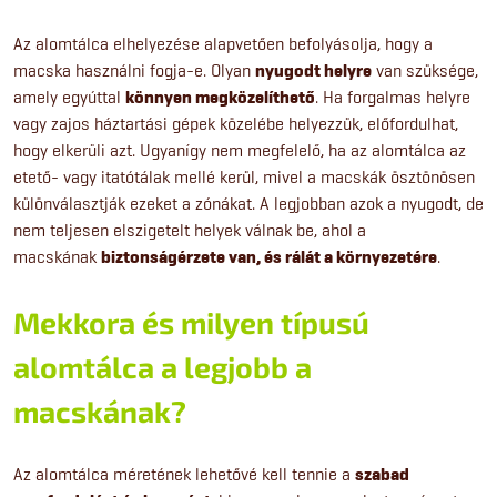
Az alomtálca elhelyezése alapvetően befolyásolja, hogy a
macska használni fogja-e. Olyan
nyugodt helyre
van szüksége,
amely egyúttal
könnyen megközelíthető
. Ha forgalmas helyre
vagy zajos háztartási gépek közelébe helyezzük, előfordulhat,
hogy elkerüli azt. Ugyanígy nem megfelelő, ha az alomtálca az
etető- vagy itatótálak mellé kerül, mivel a macskák ösztönösen
különválasztják ezeket a zónákat. A legjobban azok a nyugodt, de
nem teljesen elszigetelt helyek válnak be, ahol a
macskának
biztonságérzete van, és rálát a környezetére
.
Mekkora és milyen típusú
alomtálca a legjobb a
macskának?
Az alomtálca méretének lehetővé kell tennie a
szabad