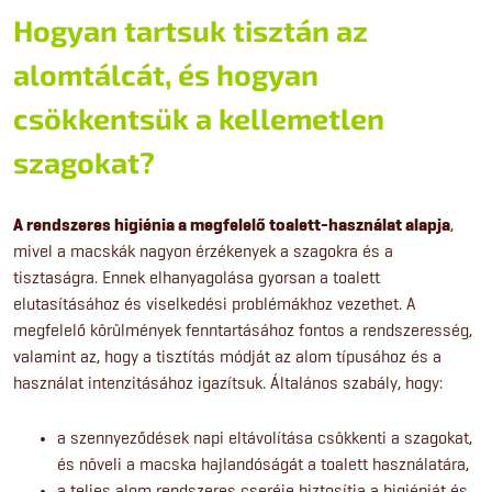
Hogyan tartsuk tisztán az
alomtálcát, és hogyan
csökkentsük a kellemetlen
szagokat?
A rendszeres higiénia a megfelelő toalett-használat alapja
,
mivel a macskák nagyon érzékenyek a szagokra és a
tisztaságra. Ennek elhanyagolása gyorsan a toalett
elutasításához és viselkedési problémákhoz vezethet. A
megfelelő körülmények fenntartásához fontos a rendszeresség,
valamint az, hogy a tisztítás módját az alom típusához és a
használat intenzitásához igazítsuk. Általános szabály, hogy:
a szennyeződések napi eltávolítása csökkenti a szagokat,
és növeli a macska hajlandóságát a toalett használatára,
a teljes alom rendszeres cseréje biztosítja a higiéniát és