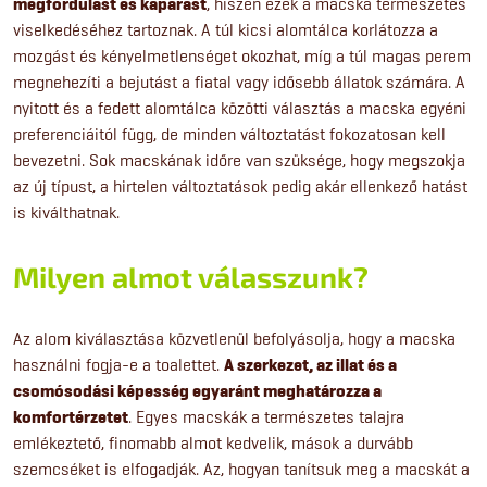
megfordulást és kaparást
, hiszen ezek a macska természetes
viselkedéséhez tartoznak. A túl kicsi alomtálca korlátozza a
mozgást és kényelmetlenséget okozhat, míg a túl magas perem
megnehezíti a bejutást a fiatal vagy idősebb állatok számára. A
nyitott és a fedett alomtálca közötti választás a macska egyéni
preferenciáitól függ, de minden változtatást fokozatosan kell
bevezetni. Sok macskának időre van szüksége, hogy megszokja
az új típust, a hirtelen változtatások pedig akár ellenkező hatást
is kiválthatnak.
Milyen almot válasszunk?
Az alom kiválasztása közvetlenül befolyásolja, hogy a macska
használni fogja-e a toalettet.
A szerkezet, az illat és a
csomósodási képesség egyaránt meghatározza a
komfortérzetet
. Egyes macskák a természetes talajra
emlékeztető, finomabb almot kedvelik, mások a durvább
szemcséket is elfogadják. Az, hogyan tanítsuk meg a macskát a