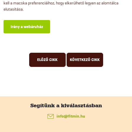
kell a macska preferenciáihoz, hogy elkerülhető legyen az alomtálca
elutasítása.
Irány a webáruház
ELŐZŐ CIKK
KÖVETKEZŐ CIKK
L
á
info
@
fitmin.hu