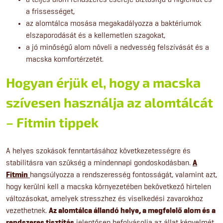
a frissességet,
az alomtálca mosása megakadályozza a baktériumok
elszaporodását és a kellemetlen szagokat,
a jó minőségű alom növeli a nedvesség felszívását és a
macska komfortérzetét.
Hogyan érjük el, hogy a macska
szívesen használja az alomtálcát
– Fitmin tippek
A helyes szokások fenntartásához következetességre és
stabilitásra van szükség a mindennapi gondoskodásban.
A
Fitmin
hangsúlyozza
a rendszeresség fontosságát, valamint azt,
hogy kerülni kell a macska környezetében bekövetkező hirtelen
változásokat, amelyek stresszhez és viselkedési zavarokhoz
vezethetnek.
Az alomtálca állandó helye, a megfelelő alom és a
rendszeres tisztítás
jelentősen befolyásolja az állat kényelmét