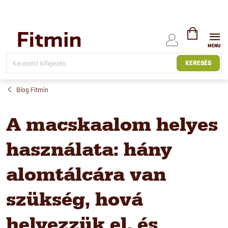
Ugrás
a
fő
tartalomhoz
KOSÁR
KERESÉS
Blog Fitmin
A macskaalom helyes
használata: hány
alomtálcára van
szükség, hová
helyezzük el, és