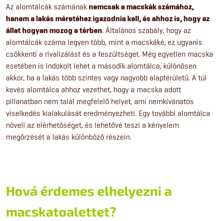
Az alomtálcák számának
nemcsak a macskák számához,
hanem a lakás méretéhez igazodnia kell, és ahhoz is, hogy az
állat hogyan mozog a térben
. Általános szabály, hogy az
alomtálcák száma legyen több, mint a macskáké, ez ugyanis
csökkenti a rivalizálást és a feszültséget. Még egyetlen macska
esetében is indokolt lehet a második alomtálca, különösen
akkor, ha a lakás több szintes vagy nagyobb alapterületű. A túl
kevés alomtálca ahhoz vezethet, hogy a macska adott
pillanatban nem talál megfelelő helyet, ami nemkívánatos
viselkedés kialakulását eredményezheti. Egy további alomtálca
növeli az elérhetőséget, és lehetővé teszi a kényelem
megőrzését a lakás különböző részein.
Hová érdemes elhelyezni a
macskatoalettet?