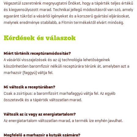
Végezetül szeretnénk megnyugtatni Önöket, hogy a tápérték teljes értékű
és kiegyensúlyozott marad. Technikai jellegű módosításról van szó, amely
egyaránt tükrözi a vásárlói igényeket és a korszerű gyártási eljárásokat,
melynek eredménye stabilabb, a Fitmin termékektől elvárt minőség.
Kérdések és válaszok
Miért történik receptúramódosítás?
A vásárlói visszajelzések és az új technológia lehetőségeinek
köszönhetően baromfizsír nélküli receptúrára térünk át, amelyben azt a
marhazsír (faggyú) váltja fel.
Mi változik a receptúrában?
Csak a zsírtípus: a baromfizsírt marhafaggyú váltja fel. Az egyéb
összetevők és a tápérték változatlan marad.
Változik az íz vagy az energiatartalom?
Az energiatartalom változatlan marad, a termék íze enyhén javulhat.
Megfelelő a marhazsír a kutyák számára?