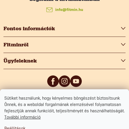
á
info
@
fitmin.hu
b
Fontos információk
l
Fitminről
é
Ügyfeleknek
c
Sütiket használunk, hogy kényelmes böngészést biztosítsunk
5
/5
0
/5
Önnek, és a weboldal forgalmának elemzésével folyamatosan
fejlesztjük annak funkcióit, teljesítményét és használhatóságát.
További információ
Beállítások
Copyright 2026
Fitmin.hu
. Minden jog fenntartva.
Süti beállítások szerkesztése