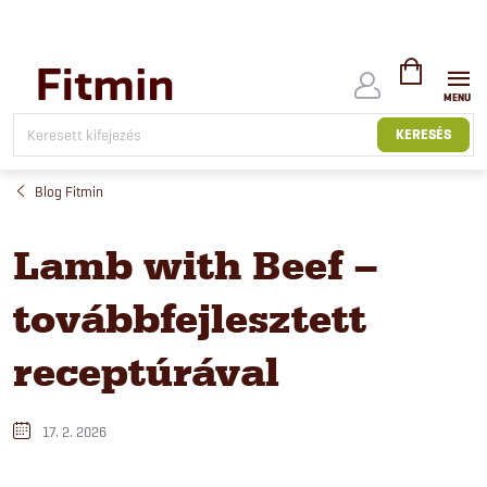
Ugrás
a
fő
tartalomhoz
KOSÁR
KERESÉS
Blog Fitmin
Lamb with Beef –
továbbfejlesztett
receptúrával
17. 2. 2026