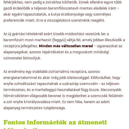
fehérjékhez, nem pedig a zsírokhoz köthetők. Ennek ellenére egyre több
gazdi érdeklődik a teljesen baromfiösszetevő-mentes eledelek iránt –
akár egyéni tapasztalatok, a kutya érzékenysége vagy személyes
preferenciák miatt. Erre a visszajelzésre szeretnénk reagálni.
Az új gyártási tételeknél ezért kisebb módosítást vezetünk be: a
baromfizsírt most marhazsír (faggyú) váltja fel, amely jobban illeszkedik a
receptúra jellegéhez.
Minden más változatlan marad
– ugyanazokat az
alapanyagokat, azonos tápértékeket és a megszokott minőségi
színvonalat biztosítjuk.
Az eredmény egy stabilabb zsírtartalmú receptúra, azonos
energiatartalommal és akár még jobb ízletességgel. Előfordulhat, hogy
enyhe színváltozást tapasztalnak a száraztáp szemcséin – ez teljesen
természetes, és a marhafaggyú használatával függ össze. Alacsonyabb
hőmérsékleten világosabb bevonat is megjelenhet a szemcsék felületén
a zsír enyhe kristályosodása miatt. Ez nem hiba, hanem az adott
alapanyag természetes tulajdonsága.
Fontos információk az átmeneti