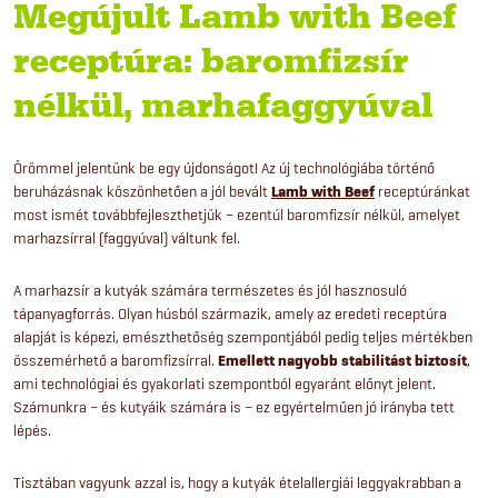
Megújult Lamb with Beef
receptúra: baromfizsír
nélkül, marhafaggyúval
Örömmel jelentünk be egy újdonságot! Az új technológiába történő
beruházásnak köszönhetően a jól bevált
Lamb with Beef
receptúránkat
most ismét továbbfejleszthetjük – ezentúl baromfizsír nélkül, amelyet
marhazsírral (faggyúval) váltunk fel.
A marhazsír a kutyák számára természetes és jól hasznosuló
tápanyagforrás. Olyan húsból származik, amely az eredeti receptúra
alapját is képezi, emészthetőség szempontjából pedig teljes mértékben
összemérhető a baromfizsírral.
Emellett nagyobb stabilitást biztosít
,
ami technológiai és gyakorlati szempontból egyaránt előnyt jelent.
Számunkra – és kutyáik számára is – ez egyértelműen jó irányba tett
lépés.
Tisztában vagyunk azzal is, hogy a kutyák ételallergiái leggyakrabban a