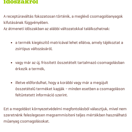
időszakról
A receptúraváltás fokozatosan történik, a meglévő csomagolóanyagok
kifutásának függvényében.
Az átmeneti időszakban az alábbi változatokkal találkozhatnak:
a termék kiegészítő matricával lehet ellátva, amely tájékoztat a
zsírtípus változásáról,
vagy már az új, frissített összetételt tartalmazó csomagolásban
érkezik a termék,
illetve előfordulhat, hogy a korábbi vagy már a megújult
összetételű terméket kapják – minden esetben a csomagoláson
feltüntetett információ szerint.
Ezt a megoldást környezetvédelmi megfontolásból választjuk, mivel nem
szeretnénk feleslegesen megsemmisíteni teljes mértékben használható
műanyag csomagolásokat.