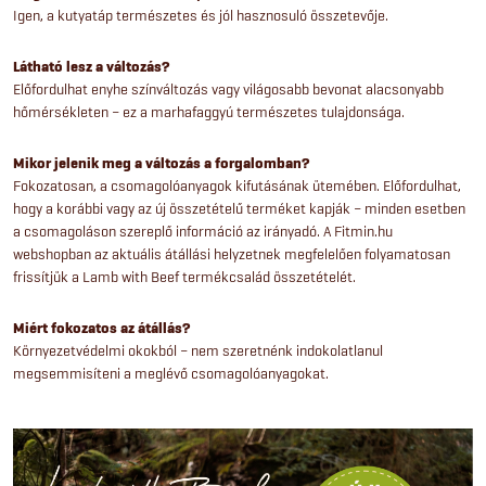
Igen, a kutyatáp természetes és jól hasznosuló összetevője.
Látható lesz a változás?
Előfordulhat enyhe színváltozás vagy világosabb bevonat alacsonyabb
hőmérsékleten – ez a marhafaggyú természetes tulajdonsága.
Mikor jelenik meg a változás a forgalomban?
Fokozatosan, a csomagolóanyagok kifutásának ütemében. Előfordulhat,
hogy a korábbi vagy az új összetételű terméket kapják – minden esetben
a csomagoláson szereplő információ az irányadó. A Fitmin.hu
webshopban az aktuális átállási helyzetnek megfelelően folyamatosan
frissítjük a Lamb with Beef termékcsalád összetételét.
Miért fokozatos az átállás?
Környezetvédelmi okokból – nem szeretnénk indokolatlanul
megsemmisíteni a meglévő csomagolóanyagokat.