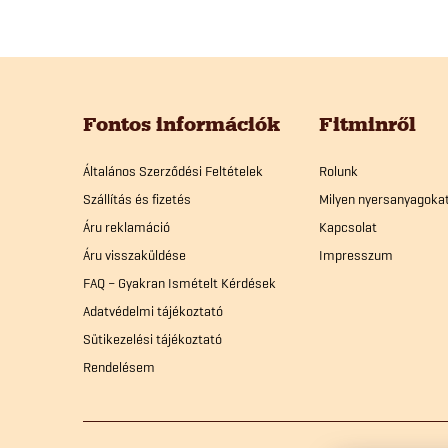
t
a
L
i
r
á
Fontos információk
Fitminről
á
b
Általános Szerződési Feltételek
Rolunk
n
Szállítás és fizetés
Milyen nyersanyagoka
l
Áru reklamáció
Kapcsolat
y
Áru visszaküldése
Impresszum
é
í
FAQ – Gyakran Ismételt Kérdések
Adatvédelmi tájékoztató
t
c
Sütikezelési tájékoztató
á
Rendelésem
s
e