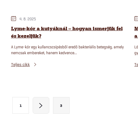
4. 8. 2025
Lyme-kór a kutyáknál – hogyan ismerjük fel
M
és kezeljük?
a
A Lyme-kór egy kullancscsípésből eredő bakteriális betegség, amely
Ló
nemcsak embereket, hanem kedvence...
gy
Teljes cikk
Te
L
1
3
a
p
o