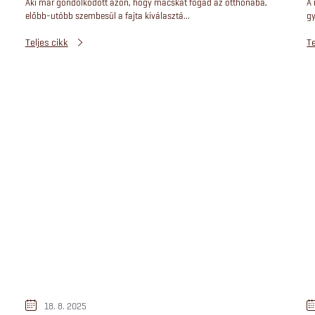
Aki már gondolkodott azon, hogy macskát fogad az otthonába,
A
előbb-utóbb szembesül a fajta kiválasztá...
gy
Teljes cikk
Te
18. 8. 2025