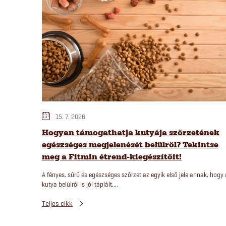
i
k
k
e
k
15. 7. 2026
l
Hogyan támogathatja kutyája szőrzetének
egészséges megjelenését belülről? Tekintse
i
meg a Fitmin étrend-kiegészítőit!
A fényes, sűrű és egészséges szőrzet az egyik első jele annak, hogy 
s
kutya belülről is jól táplált,...
t
Teljes cikk