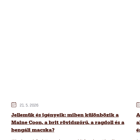
21. 5. 2026
Jellemük és igényeik: miben különbözik a
A
Maine Coon, a brit rövidszőrű, a ragdoll és a
a
bengáli macska?
é