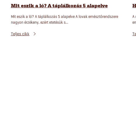
Mit eszik a ló? A táplálkozás 5 alapelve
H
Mit eszik a ló? A táplálkozás 5 alapelve A lovak emésztőrendszere
A 
nagyon érzékeny, ezért etetésük s...
em
Teljes cikk
Te