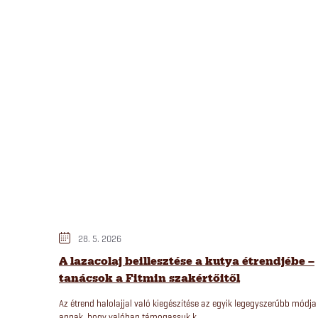
á
j
a
28. 5. 2026
A lazacolaj beillesztése a kutya étrendjébe –
tanácsok a Fitmin szakértőitől
Az étrend halolajjal való kiegészítése az egyik legegyszerűbb módja
annak, hogy valóban támogassuk k...