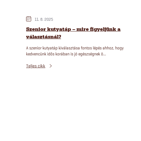
11. 8. 2025
Szenior kutyatáp – mire figyeljünk a
választásnál?
A szenior kutyatáp kiválasztása fontos lépés ahhoz, hogy
kedvencünk idős korában is jó egészségnek ö...
Teljes cikk
L
i
s