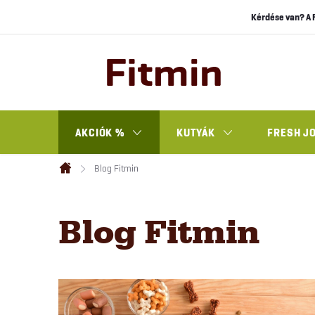
Ugrás
Kérdése van? A 
a
fő
tartalomhoz
AKCIÓK %
KUTYÁK
FRESH J
Blog Fitmin
Kezdőlap
Blog Fitmin
C