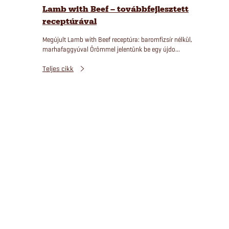
Lamb with Beef – továbbfejlesztett
receptúrával
Megújult Lamb with Beef receptúra: baromfizsír nélkül,
marhafaggyúval Örömmel jelentünk be egy újdo...
Teljes cikk