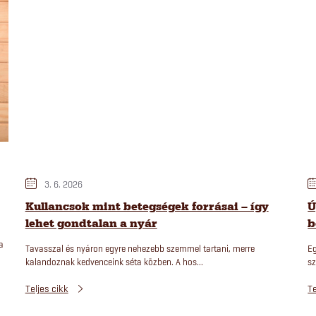
3. 6. 2026
Kullancsok mint betegségek forrásai – így
Ú
lehet gondtalan a nyár
b
a
Tavasszal és nyáron egyre nehezebb szemmel tartani, merre
Eg
kalandoznak kedvenceink séta közben. A hos...
sz
Teljes cikk
Te