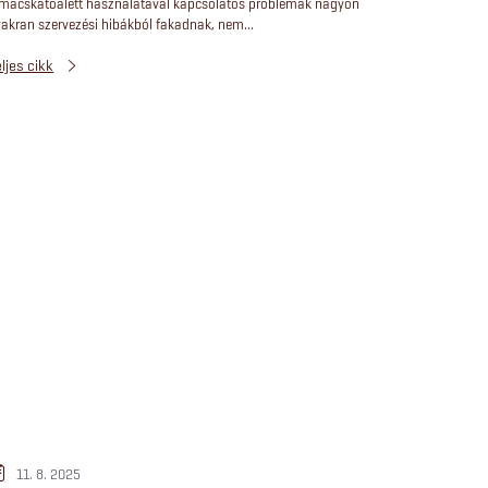
 macskatoalett használatával kapcsolatos problémák nagyon
akran szervezési hibákból fakadnak, nem...
ljes cikk
11. 8. 2025