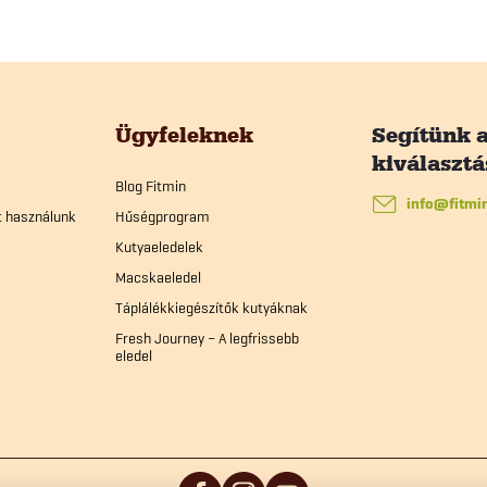
z
á
s
Ügyfeleknek
Blog Fitmin
info
@
fitmi
t használunk
Hűségprogram
Kutyaeledelek
Macskaeledel
Táplálékkiegészítők kutyáknak
Fresh Journey – A legfrissebb
eledel