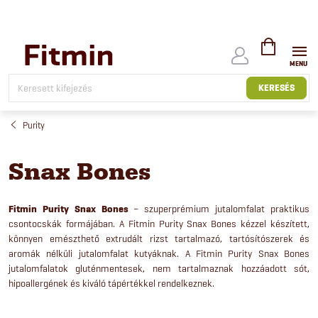
Ugrás
a
fő
tartalomhoz
KOSÁR
KERESÉS
Purity
Snax Bones
Fitmin Purity Snax Bones
– szuperprémium jutalomfalat praktikus
csontocskák formájában. A Fitmin Purity Snax Bones kézzel készített,
könnyen emészthető extrudált rizst tartalmazó, tartósítószerek és
aromák nélküli jutalomfalat kutyáknak. A Fitmin Purity Snax Bones
jutalomfalatok gluténmentesek, nem tartalmaznak hozzáadott sót,
hipoallergének és kiváló tápértékkel rendelkeznek.