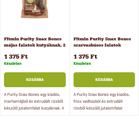
z
á
é
j
s
a
Fitmin Purity Snax Bones
Fitmin Purity Snax Bones
májas falatok kutyáknak, 2
szarvashúsos falatok
e
db
kutyáknak, 2 db
1 375 Ft
1 375 Ft
Készleten
Készleten
KOSÁRBA
KOSÁRBA
A Purity Snax Bones egy kiadós,
A Purity Snax Bones egy kiadós,
marhamájból és extrudált rizsből
friss vadhúsból és extrudált
készülő jutalomfalat kutyáknak. A
rizsből készülő jutalomfalat
felnőtt kutyáknak szánt csemege
kutyáknak. A csont alakú, friss
kiváló jutalomfalat, és az unalmas
húsból készült természetes
pillanatok...
kutyacsemege még a...
L