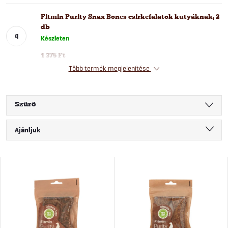
Fitmin Purity Snax Bones csirkefalatok kutyáknak, 2
db
Készleten
1 375 Ft
Több termék megjelenítése
Szűrő
T
Ajánljuk
e
Legolcsóbb elöl
T
Legdrágább
r
e
Legnépszerűbb termékek
m
ABC szerint
r