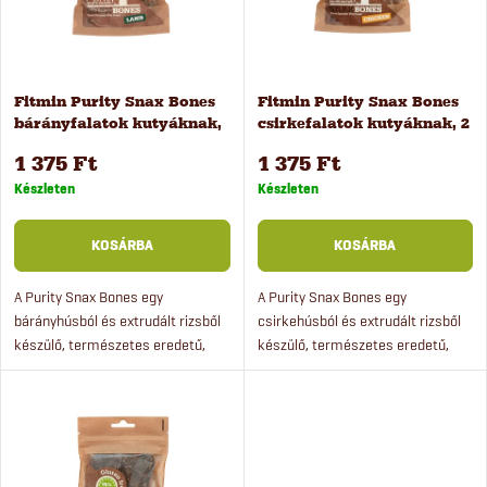
é
m
k
é
Fitmin Purity Snax Bones
Fitmin Purity Snax Bones
e
bárányfalatok kutyáknak,
csirkefalatok kutyáknak, 2
k
2 db
db
k
1 375 Ft
1 375 Ft
e
Készleten
Készleten
r
k
KOSÁRBA
KOSÁRBA
e
l
A Purity Snax Bones egy
A Purity Snax Bones egy
bárányhúsból és extrudált rizsből
csirkehúsból és extrudált rizsből
n
készülő, természetes eredetű,
készülő, természetes eredetű,
i
ropogós jutalomfalat kutyáknak.
ropogós jutalomfalat kutyáknak.
d
Szuperprémium minőségű,
Szuperprémium kutyacsemege
s
hipoallergén kutyaeledel friss...
friss hússal.
e
t