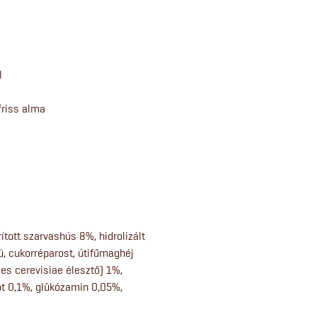
l
friss alma
tott szarvashús 8%, hidrolizált
yú, cukorréparost, útifűmaghéj
es cerevisiae élesztő) 1%,
ót 0,1%, glükózamin 0,05%,