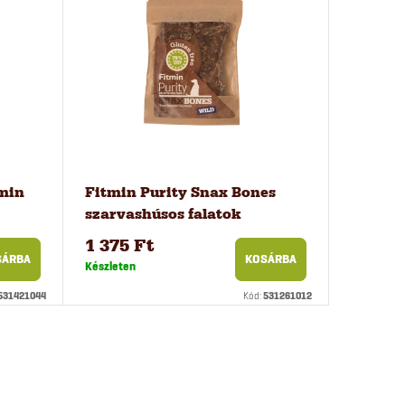
amin
Fitmin Purity Snax Bones
szarvashúsos falatok
kutyáknak, 2 db
1 375 Ft
SÁRBA
KOSÁRBA
Készleten
531421044
Kód:
531261012