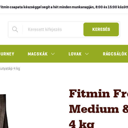
Fitmin csapata készséggel segít a hét minden munkanapján, 8:00 és 15:00 között
KERESÉS
OURNEY
MACSKÁK
LOVAK
RÁGCSÁLÓK
kutyatáp 4 kg
Fitmin F
Medium &
4 kg