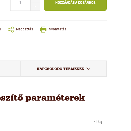
HOZZÁADÁS A KOSÁRHOZ
s
Megosztás
Nyomtatás
KAPCSOLÓDÓ TERMÉKEK
észítő paraméterek
4 kg