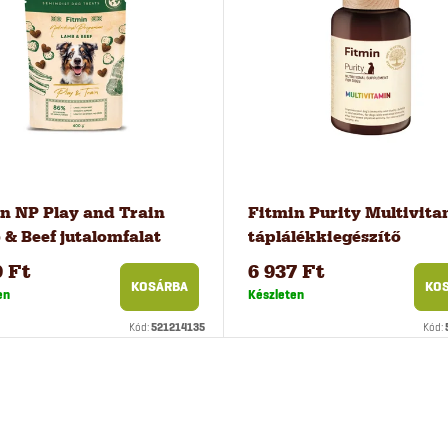
n NP Play and Train
Fitmin Purity Multivit
& Beef jutalomfalat
táplálékkiegészítő
zéshez, 400 g
kutyáknak, 200 g
0 Ft
6 937 Ft
KOSÁRBA
KO
en
Készleten
Kód:
521214135
Kód: