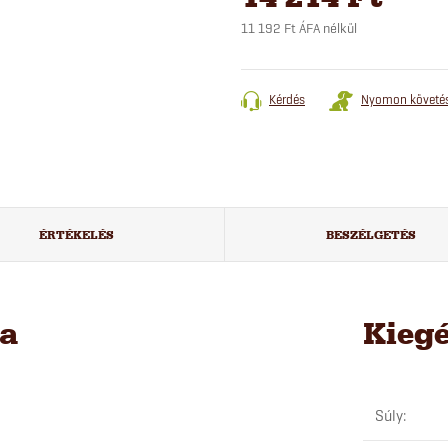
11 192 Ft ÁFA nélkül
Egységár:
Kérdés
Nyomon követé
ÉRTÉKELÉS
BESZÉLGETÉS
sa
Kieg
Súly
: