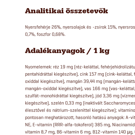
Analitikai összetevők
Nyersfehérje 26%, nyersolajok és -zsírok 15%, nyersr
0,7%, foszfor 0,68%.
Adalékanyagok / 1 kg
Nyomelemek: réz 19 mg (réz-keláttal, fehérjehidrolizá
pentahidráttal kiegészítve), cink 157 mg (cink-keláttal,
oxiddal kiegészítve), mangán 39,44 mg (mangán-kelátta
mangán-oxiddal kiegészítve), vas 166 mg (vas-keláttal
szulfát-monohidráttal kiegészítve), jód 3,36 mg (vízme
kiegészítve), szelén 0,33 mg (inaktivált Saccharomyc
élesztővel és nátrium-szelenittel kiegészítve); vitamin
pontosan meghatározott, hasonló hatású anyagok: A-v
NE, E-vitamin (RRR-alfa-tokoferol) 385 mg, Niacinamid
vitamin 8,7 mg, B6-vitamin 6 mg, B12-vitamin 140 µg,