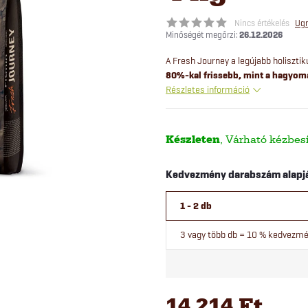
Nincs értékelés
Ugr
26.12.2026
A Fresh Journey a legújabb holiszti
80%-kal frissebb, mint a hagyom
Részletes információ
Készleten
Kedvezmény darabszám alapj
1 - 2 db
3 vagy több db = 10 % kedvezm
14 214 Ft