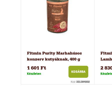
Fitmin Purity Marhahúsos
Fitmi
konzerv kutyáknak, 400 g
Lamb 
kikép
1 601 Ft
2 83
KOSÁRBA
Készleten
Készlet
Kód:
331384002