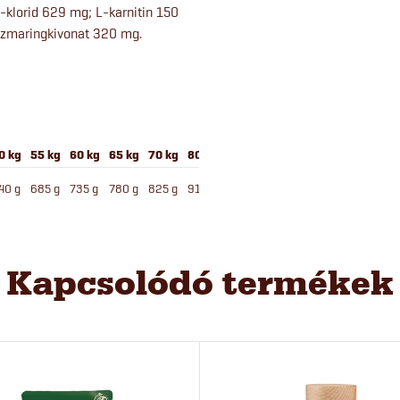
n-klorid 629 mg; L-karnitin 150
rozmaringkivonat 320 mg.
0 kg
55 kg
60 kg
65 kg
70 kg
80 kg
40 g
685 g
735 g
780 g
825 g
915 g
Kapcsolódó termékek