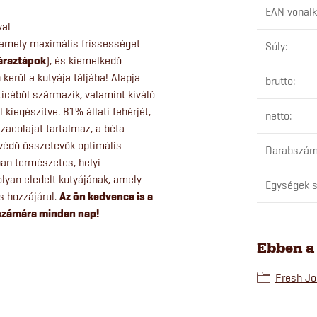
EAN vonal
val
, amely maximális frissességet
Súly
:
áraztápok
), és kiemelkedő
kerül a kutyája táljába! Alapja
brutto
:
icéből származik, valamint kiváló
kiegészítve. 81% állati fehérjét,
netto
:
acolajat tartalmaz, a béta-
védő összetevők optimális
Darabszám
an természetes, helyi
lyan eledelt kutyájának, amely
Egységek s
 hozzájárul.
Az ön kedvence is a
a számára minden nap!
Ebben a
Fresh Jo