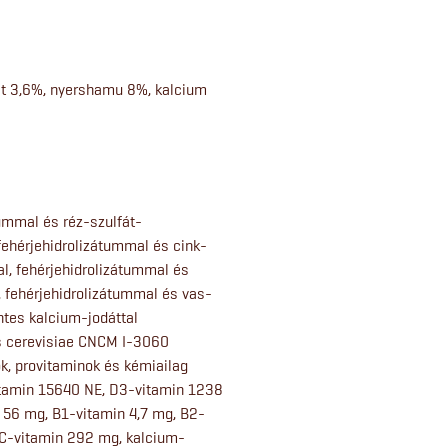
ost 3,6%, nyershamu 8%, kalcium
tummal és réz-szulfát-
 fehérjehidrolizátummal és cink-
l, fehérjehidrolizátummal és
, fehérjehidrolizátummal és vas-
ntes kalcium-jodáttal
es cerevisiae CNCM I-3060
ok, provitaminok és kémiailag
itamin 15640 NE, D3-vitamin 1238
 56 mg, B1-vitamin 4,7 mg, B2-
 C-vitamin 292 mg, kalcium-