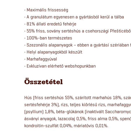
• Maximális frissesség
• A granulátum egyenesen a gyártásból kerül a tálba
• 81% állati eredetű fehérje
• 55% friss, sovány sertéshús a csehországi Přešticébő
• 100%-ban természetes
• Szezonális alapanyagok – ebben a gyártási szériában 
• Helyi alapanyagokból készült
• Marhafaggyúval
• Exkluzívan elérhető webshopunkban
Összetétel
Hús (friss sertéshús 55%, szárított marhahús 18%, szárí
sertésfehérje 3%), rizs, teljes kiőrlésű rizs, marhafagg
(psyllium) 1,8%, béta-glükánok (inaktivált Saccharomyc
ásványi anyagok, lazacolaj 0,5%, friss alma 0,5%, spen
kondroitin-szulfát 0,04%, máriatövis 0,01%.