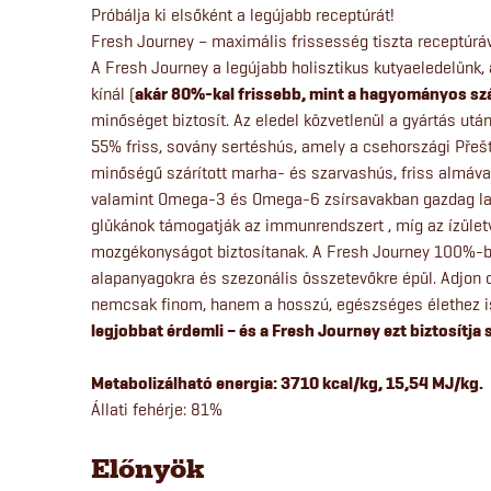
Próbálja ki elsőként a legújabb receptúrát!
Fresh Journey – maximális frissesség tiszta receptúrá
A Fresh Journey a legújabb holisztikus kutyaeledelünk
kínál (
akár 80%-kal frissebb, mint a hagyományos sz
minőséget biztosít. Az eledel közvetlenül a gyártás után 
55% friss, sovány sertéshús, amely a csehországi Přešt
minőségű szárított marha- és szarvashús, friss almával 
valamint Omega-3 és Omega-6 zsírsavakban gazdag laz
glükánok támogatják az immunrendszert , míg az ízület
mozgékonyságot biztosítanak. A Fresh Journey 100%-b
alapanyagokra és szezonális összetevőkre épül. Adjon o
nemcsak finom, hanem a hosszú, egészséges élethez is
legjobbat érdemli – és a Fresh Journey ezt biztosítj
Metabolizálható energia: 3710 kcal/kg, 15,54 MJ/kg.
Állati fehérje: 81%
Előnyök