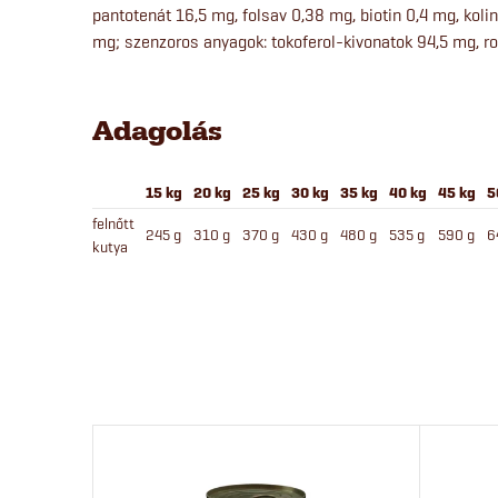
pantotenát 16,5 mg, folsav 0,38 mg, biotin 0,4 mg, koli
mg; szenzoros anyagok: tokoferol-kivonatok 94,5 mg, 
Adagolás
15 kg
20 kg
25 kg
30 kg
35 kg
40 kg
45 kg
5
felnőtt
245 g
310 g
370 g
430 g
480 g
535 g
590 g
6
kutya