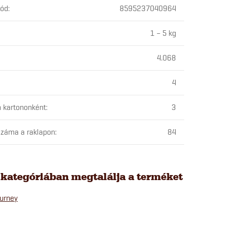
kód
:
8595237040964
1 – 5 kg
4.068
4
 kartononként
:
3
záma a raklapon
:
84
 kategóriában megtalálja a terméket
urney