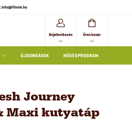
: info@fitmin.hu
KOSÁR
Bejelentkezés
Üres kosár
ÚJDONSÁGOK
HŰSÉGPROGRAM
AJÁNDÉK
resh Journey
 Maxi kutyatáp