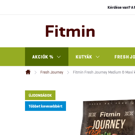
Ugrás
Kérdése van? A 
a
fő
tartalomhoz
AKCIÓK %
KUTYÁK
FRESH J
Fresh Journey
Fitmin Fresh Journey Medium & Maxi 
Kezdőlap
ÚJDONSÁGOK
Többet kevesebbért