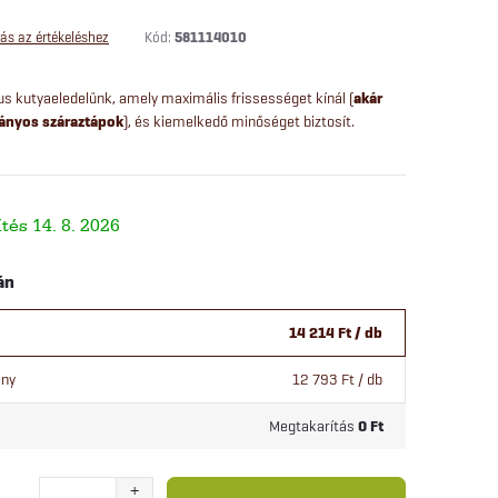
Kód:
581114010
ás az értékeléshez
kus kutyaeledelünk, amely maximális frissességet kínál (
akár
ányos száraztápok
), és kiemelkedő minőséget biztosít.
14. 8. 2026
án
14 214 Ft
/ db
ény
12 793 Ft
/ db
Megtakarítás
0 Ft