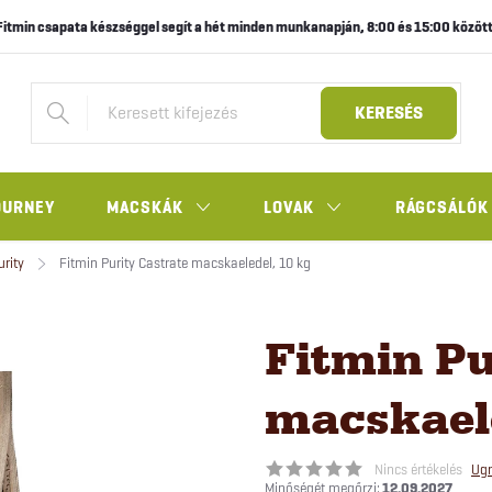
Fitmin csapata készséggel segít a hét minden munkanapján, 8:00 és 15:00 között
KERESÉS
OURNEY
MACSKÁK
LOVAK
RÁGCSÁLÓK
urity
Fitmin Purity Castrate macskaeledel, 10 kg
Fitmin Pu
macskaele
Nincs értékelés
Ugr
12.09.2027