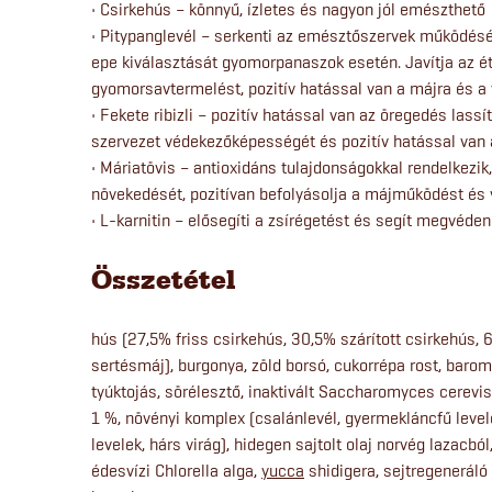
• Csirkehús – könnyű, ízletes és nagyon jól emészthető
• Pitypanglevél – serkenti az emésztőszervek működésé
epe kiválasztását gyomorpanaszok esetén. Javítja az ét
gyomorsavtermelést, pozitív hatással van a májra és a
• Fekete ribizli – pozitív hatással van az öregedés lassí
szervezet védekezőképességét és pozitív hatással van
• Máriatövis – antioxidáns tulajdonságokkal rendelkezik,
növekedését, pozitívan befolyásolja a májműködést és
• L-karnitin – elősegíti a zsírégetést és segít megvéden
Összetétel
hús (27,5% friss csirkehús, 30,5% szárított csirkehús, 
sertésmáj), burgonya, zöld borsó, cukorrépa rost, baromf
tyúktojás, sörélesztő, inaktivált Saccharomyces cerevisi
1 %, növényi komplex (csalánlevél, gyermekláncfű level
levelek, hárs virág), hidegen sajtolt olaj norvég lazacból
édesvízi Chlorella alga,
yucca
shidigera, sejtregeneráló