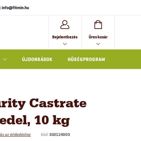
: info@fitmin.hu
KOSÁR
Bejelentkezés
Üres kosár
ÚJDONSÁGOK
HŰSÉGPROGRAM
AJÁNDÉK
rity Castrate
del, 10 kg
Kód:
532114003
ás az értékeléshez