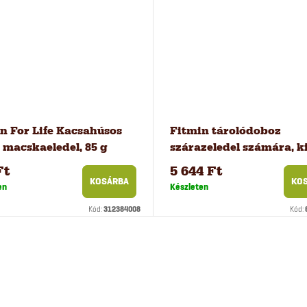
n For Life Kacsahúsos
Fitmin tárolódoboz
 macskaeledel, 85 g
szárazeledel számára, ki
Ft
5 644 Ft
KOSÁRBA
KO
en
Készleten
Kód:
312384008
Kód: