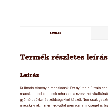
LEÍRÁS
Termék részletes leírá
Leírás
Kulináris élmény a macskának. Ezt nyújtja a Fitmin cat P
macskaeledel friss csirkehússal, a szervezet vitalitás
gyümölcsökkel és zöldségekkel készül. Nemcsak gasztr
macskáknak, hanem egyúttal prémium minőséget is bizt