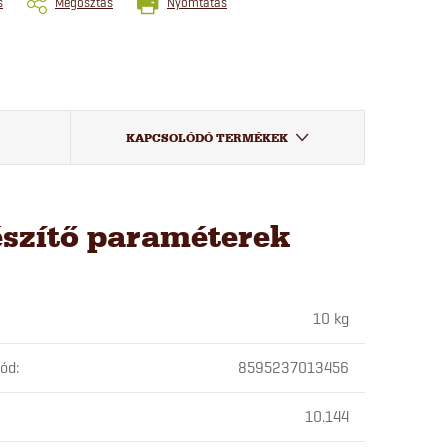
s
Megosztás
Nyomtatás
KAPCSOLÓDÓ TERMÉKEK
észítő paraméterek
10 kg
kód
:
8595237013456
10.144