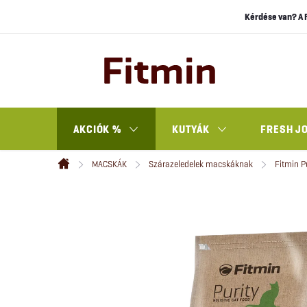
Ugrás
Kérdése van? A 
a
fő
tartalomhoz
AKCIÓK %
KUTYÁK
FRESH J
MACSKÁK
Szárazeledelek macskáknak
Fitmin P
Kezdőlap