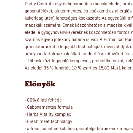
Purity Castrate egy gabonamentes macskaeledel, ami az
gabonaféléket, gluténmentes, és csökkenti az allergiás 
kukoricaglutén) lehetséges kockázatát. Az egyedülálló fo
macskák számára. Ennek köszönhetően a macska kiváló 
eledel a gyógynövénykeveréknek köszönhetően fontos mér
számos egyéb jótékony hatása is van. A Fitmin cat Pur
granulátumokat a legújabb technológiák révén állítjuk e
arányban tartalmaznak állati eredetű összetevőket és 
– többek közt fogápoló komplexet, prebiotikumokat, kel
Az eledel 35 % fehérjét, 12 % zsírt és 15,83 MJ/1 kg en
Előnyök
• 80% állati fehérje
• Gabonamentes formula
•
Herbs Vitality komplex
• Fresh meat technology
• a friss, csont nélküli hús garantálja termékeink maga