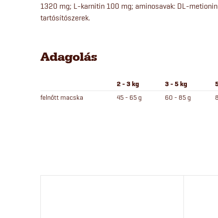
1320 mg; L-karnitin 100 mg; aminosavak: DL-metionin 
tartósítószerek.
Adagolás
2 - 3 kg
3 - 5 kg
5
felnőtt macska
45 - 65 g
60 - 85 g
8