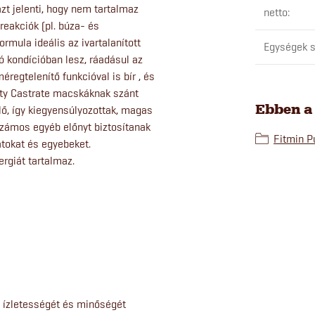
t jelenti, hogy nem tartalmaz
netto
:
reakciók (pl. búza- és
rmula ideális az ivartalanított
Egységek s
kondícióban lesz, ráadásul az
egtelenítő funkcióval is bír , és
ity Castrate macskáknak szánt
Ebben a
lő, így kiegyensúlyozottak, magas
számos egyéb előnyt biztosítanak
Fitmin Pu
átokat és egyebeket.
ergiát tartalmaz.
s ízletességét és minőségét