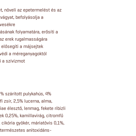
t, növeli az epetermelést és az
vágyat, befolyásolja a
 vesékre
tásának folyamatára, erősíti a
 az erek rugalmasságára
 elősegíti a májsejtek
 védi a méreganyagoktól
i a szívizmot
6% szárított pulykahús, 4%
i zsír, 2,5% lucerna, alma,
ae élesztő, lenmag, fekete ribizli
ek 0,25%, kamillavirág, citromfű
, cikória gyökér, máriatövis 0,1%,
 természetes anitoxidáns-