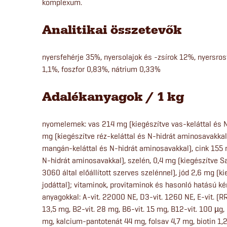
komplexum.
Analitikai összetevők
nyersfehérje 35%, nyersolajok és -zsírok 12%, nyersro
1,1%, foszfor 0,83%, nátrium 0,33%
Adalékanyagok / 1 kg
nyomelemek: vas 214 mg (kiegészítve vas-keláttal és N
mg (kiegészítve réz-keláttal és N-hidrát aminosavakka
mangán-keláttal és N-hidrát aminosavakkal), cink 155 m
N-hidrát aminosavakkal), szelén, 0,4 mg (kiegészítve
3060 által előállított szerves szelénnel), jód 2,6 mg (
jodáttal); vitaminok, provitaminok és hasonló hatású k
anyagokkal: A-vit. 22000 NE, D3-vit. 1260 NE, E-vit. (R
13,5 mg, B2-vit. 28 mg, B6-vit. 15 mg, B12-vit. 100 µg
mg, kalcium-pantotenát 44 mg, folsav 4,7 mg, biotin 1,