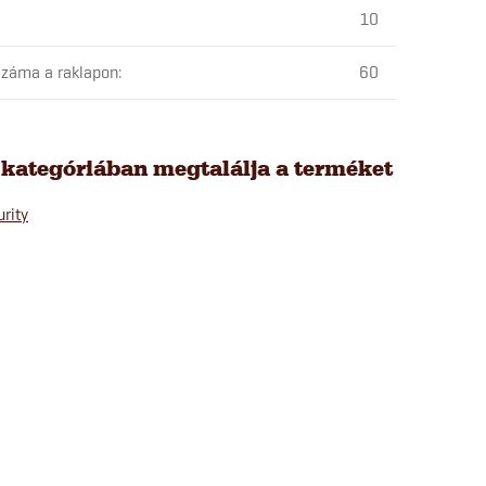
10
záma a raklapon
:
60
 kategóriában megtalálja a terméket
rity