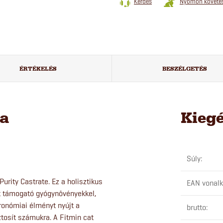
Kérdés
Nyomon követé
ÉRTÉKELÉS
BESZÉLGETÉS
sa
Kieg
Súly
:
urity Castrate. Ez a holisztikus
EAN vonal
át támogató gyógynövényekkel,
onómiai élményt nyújt a
brutto
:
osít számukra. A Fitmin cat