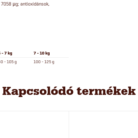
7058 µg; antioxidánsok,
 - 7 kg
7 - 10 kg
0 - 105 g
100 - 125 g
Kapcsolódó termékek