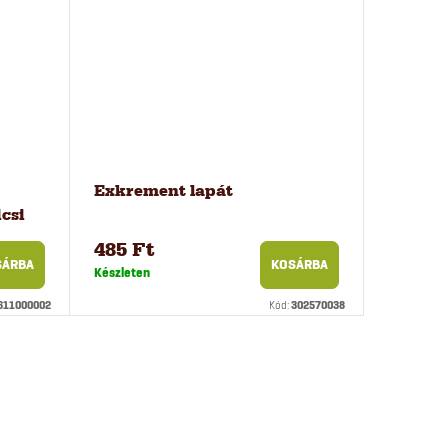
Exkrement lapát
csi
485 Ft
SÁRBA
KOSÁRBA
Készleten
611000002
Kód:
302570038