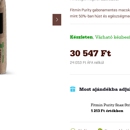
Fitmin Purity gabonamentes macskae
mint 50%-ban húst és egészségmeg
Készleten
30 547 Ft
24 053 Ft ÁFA nélkül
Egységár:
Most ajándékba adjuk
Fitmin Purity Snax S
1 213 Ft értékben