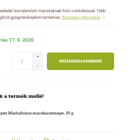
ledel ivartalanított macskáknak friss csirkehússal. Több
őrző gyógynövényeket tartalmaz.
Részletes információ
17. 8. 2026
HOZZÁADÁS A KOSÁRHOZ
 a termék mellé!
tripes Marhahúsos macskacsemege, 35 g