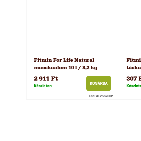
Fitmin For Life Natural
Fitmi
macskaalom 10 l / 8,2 kg
táska
2 911 Ft
307 
KOSÁRBA
Készleten
Készlet
Kód:
312584002