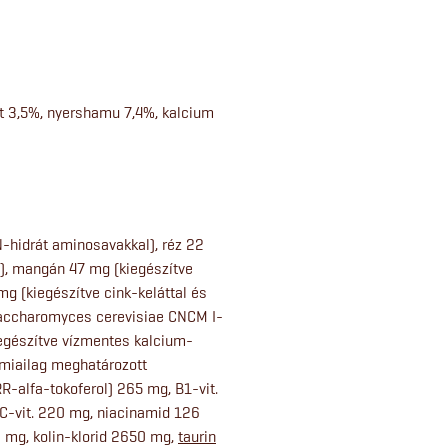
st 3,5%, nyershamu 7,4%, kalcium
-hidrát aminosavakkal), réz 22
l), mangán 47 mg (kiegészítve
g (kiegészítve cink-keláttal és
 Saccharomyces cerevisiae CNCM I-
kiegészítve vízmentes kalcium-
émiailag meghatározott
RR-alfa-tokoferol) 265 mg, B1-vit.
, C-vit. 220 mg, niacinamid 126
2 mg, kolin-klorid 2650 mg,
taurin