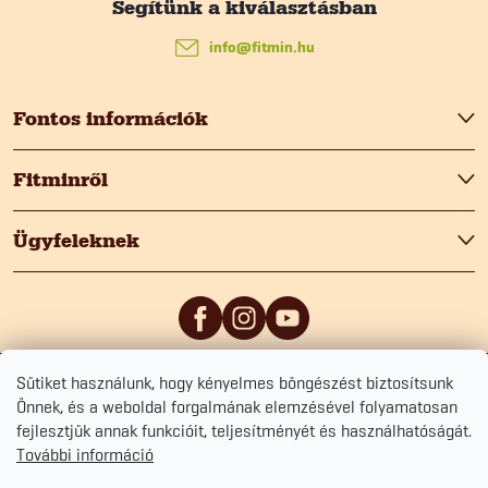
L
á
info
@
fitmin.hu
b
Fontos információk
l
Fitminről
é
Ügyfeleknek
c
Sütiket használunk, hogy kényelmes böngészést biztosítsunk
5
/5
0
/5
Önnek, és a weboldal forgalmának elemzésével folyamatosan
fejlesztjük annak funkcióit, teljesítményét és használhatóságát.
További információ