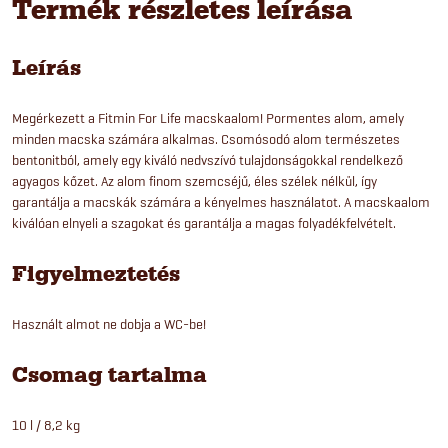
Termék részletes leírása
Leírás
Megérkezett a Fitmin For Life macskaalom! Pormentes alom, amely
minden macska számára alkalmas. Csomósodó alom természetes
bentonitból, amely egy kiváló nedvszívó tulajdonságokkal rendelkező
agyagos kőzet. Az alom finom szemcséjű, éles szélek nélkül, így
garantálja a macskák számára a kényelmes használatot. A macskaalom
kiválóan elnyeli a szagokat és garantálja a magas folyadékfelvételt.
Figyelmeztetés
Használt almot ne dobja a WC-be!
Csomag tartalma
10 l / 8,2 kg