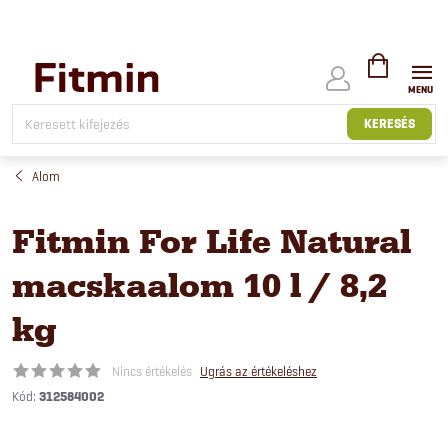
Ugrás
a
fő
tartalomhoz
KOSÁR
KERESÉS
Alom
Fitmin For Life Natural
macskaalom 10 l / 8,2
kg
Nincs értékelés
Ugrás az értékeléshez
Kód:
312584002