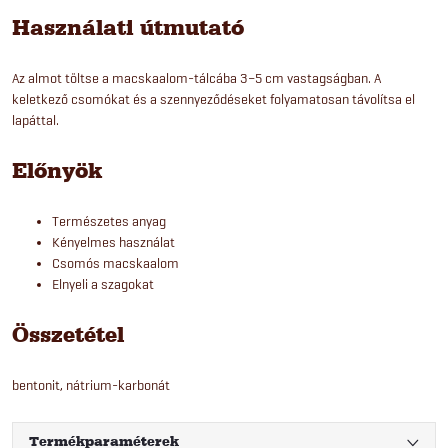
Használati útmutató
Az almot töltse a macskaalom-tálcába 3–5 cm vastagságban. A
keletkező csomókat és a szennyeződéseket folyamatosan távolítsa el
lapáttal.
Előnyök
Természetes anyag
Kényelmes használat
Csomós macskaalom
Elnyeli a szagokat
Összetétel
bentonit, nátrium-karbonát
Termékparaméterek