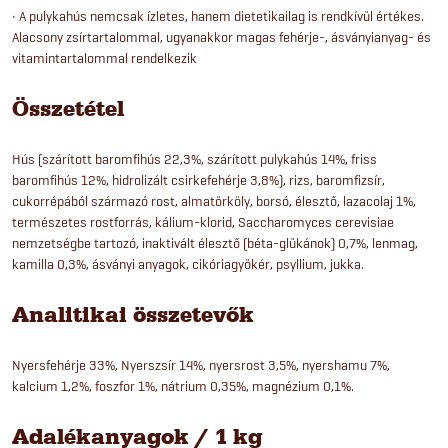
• A pulykahús nemcsak ízletes, hanem dietetikailag is rendkívül értékes.
Alacsony zsírtartalommal, ugyanakkor magas fehérje-, ásványianyag- és
vitamintartalommal rendelkezik
Összetétel
Hús (szárított baromfihús 22,3%, szárított pulykahús 14%, friss
baromfihús 12%, hidrolizált csirkefehérje 3,8%), rizs, baromfizsír,
cukorrépából származó rost, almatörköly, borsó, élesztő, lazacolaj 1%,
természetes rostforrás, kálium-klorid, Saccharomyces cerevisiae
nemzetségbe tartozó, inaktivált élesztő (béta-glükánok) 0,7%, lenmag,
kamilla 0,3%, ásványi anyagok, cikóriagyökér, psyllium, jukka.
Analitikai összetevők
Nyersfehérje 33%, Nyerszsír 14%, nyersrost 3,5%, nyershamu 7%,
kalcium 1,2%, foszfor 1%, nátrium 0,35%, magnézium 0,1%.
Adalékanyagok / 1 kg