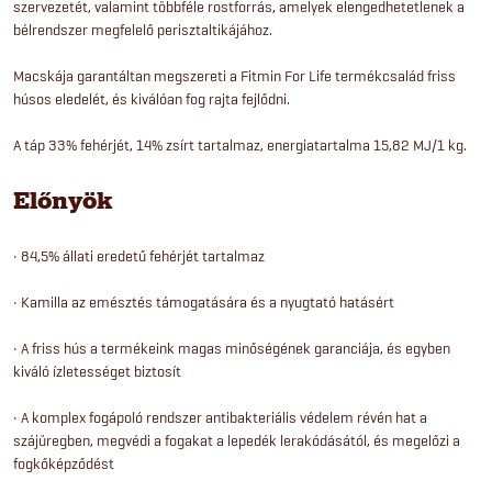
szervezetét, valamint többféle rostforrás, amelyek elengedhetetlenek a
bélrendszer megfelelő perisztaltikájához.
Macskája garantáltan megszereti a Fitmin For Life termékcsalád friss
húsos eledelét, és kiválóan fog rajta fejlődni.
A táp 33% fehérjét, 14% zsírt tartalmaz, energiatartalma 15,82 MJ/1 kg.
Előnyök
• 84,5% állati eredetű fehérjét tartalmaz
• Kamilla az emésztés támogatására és a nyugtató hatásért
• A friss hús a termékeink magas minőségének garanciája, és egyben
kiváló ízletességet biztosít
• A komplex fogápoló rendszer antibakteriális védelem révén hat a
szájüregben, megvédi a fogakat a lepedék lerakódásától, és megelőzi a
fogkőképződést