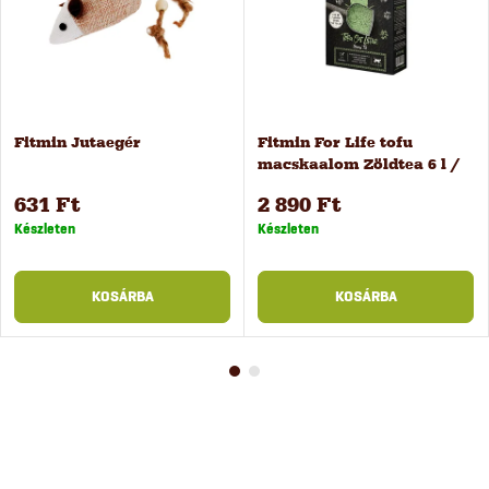
Fitmin Jutaegér
Fitmin For Life tofu
macskaalom Zöldtea 6 l /
2,4 kg
631 Ft
2 890 Ft
Készleten
Készleten
KOSÁRBA
KOSÁRBA