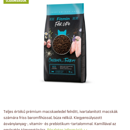
ÚJDONSÁGOK
Teljes értékű prémium macskaeledel felnőtt, ivartalanított macskák
számára friss baromfihússal, búza nélkül. Kiegyensúlyozott
ásványianyag-, vitamin- és prebiotikum-tartalommal. Kamillával az
emésztés támogatására.
Részletes információ