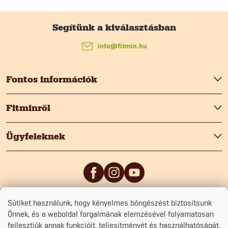
L
á
info
@
fitmin.hu
b
Fontos információk
l
Fitminről
é
Ügyfeleknek
c
Sütiket használunk, hogy kényelmes böngészést biztosítsunk
5
/5
0
/5
Önnek, és a weboldal forgalmának elemzésével folyamatosan
fejlesztjük annak funkcióit, teljesítményét és használhatóságát.