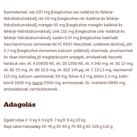
Nyomelemek: vas 207 mg (kiegészítve vas-keláttal és fehérje-
hidrolizátumokkal), réz 20 mg (kiegészítve réz-keláttal és fehérje-
hidrolizátumokkal), mangán 50 mg (kiegészítve mangán-keláttal és
fehérje-hidrolizátumokkal), cink 152 mg (kiegészítve cink-keláttal és
fehérje-hidrolizátumokkal), szelén 0,47 mg (kiegészítve inaktivált
Saccharomyces cerevisiae NCYC R397 élesztővel, szelénnel dúsítva), jód
2,7 mg (kiegészítve vízmentes kalcium-jodáttal); vitaminok, provitaminok
és olyan kémiailag jól meghatározott anyagok, amelyeknek hasonló
hatásuk van: vit. A 20600 NE, vit. D3 1260 NE, vit. E 540 mg, vit. B1 12 mg,
vit. B2 25 mg, vit. B6 12,6 mg, vit. B12 144 µg, vit. C 121,5 mg, niacinamid
115 mg, kalcium-pantotenát 39 mg, folsav 4,3 mg, biotin 2,3 mg, kolin-
klorid 1600 mg,
taurin
2000 mg; aminosavak: DL-metionin 6890 mg;
antioxidánsok; tartósítószerek.
Adagolás
Egyed súlya 2-3 kg 4-5 kg 6-7 kg 8-9 kg 10 kg
Napi takarmányadag 30-45 g 55-65 g 75-85 g 95-105 g 110 g