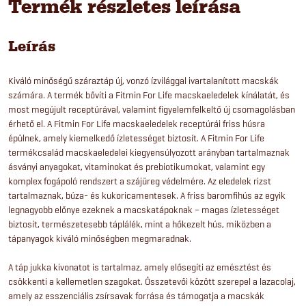
Termék részletes leírása
Leírás
Kiváló minőségű száraztáp új, vonzó ízvilággal ivartalanított macskák
számára. A termék bővíti a Fitmin For Life macskaeledelek kínálatát, és
most megújult receptúrával, valamint figyelemfelkeltő új csomagolásban
érhető el. A Fitmin For Life macskaeledelek receptúrái friss húsra
épülnek, amely kiemelkedő ízletességet biztosít. A Fitmin For Life
termékcsalád macskaeledelei kiegyensúlyozott arányban tartalmaznak
ásványi anyagokat, vitaminokat és prebiotikumokat, valamint egy
komplex fogápoló rendszert a szájüreg védelmére. Az eledelek rizst
tartalmaznak, búza- és kukoricamentesek. A friss baromfihús az egyik
legnagyobb előnye ezeknek a macskatápoknak – magas ízletességet
biztosít, természetesebb táplálék, mint a hőkezelt hús, miközben a
tápanyagok kiváló minőségben megmaradnak.
A táp jukka kivonatot is tartalmaz, amely elősegíti az emésztést és
csökkenti a kellemetlen szagokat. Összetevői között szerepel a lazacolaj,
amely az esszenciális zsírsavak forrása és támogatja a macskák