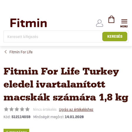
Ugrás
a
fő
tartalomhoz
KOSÁR
KERESÉS
Fitmin For Life
Fitmin For Life Turkey
eledel ivartalanított
macskák számára 1,8 kg
Nincs értékelés
Ugrás az értékeléshez
Kód:
512114059
14.01.2028