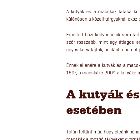
A kutyák és a macskák látása korl
különösen a közeli tárgyaknál okoz
Emellett házi kedvenceink sem tart
ször rosszabb, mint egy átlagos 
egyes kutyafajták, például a német 
Ennek ellenére a kutyák és a macská
180°, a macskáké 200°, a kutyáké p
A kutyák é
esetében
Talán feltűnt már, hogy cicánk néha
macskák a mozgó tárgyakat gyorsab