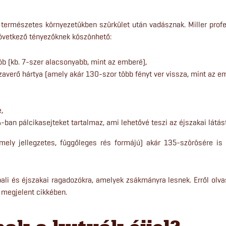
természetes környezetükben szürkület után vadásznak. Miller prof
következő tényezőknek köszönhető:
b (kb. 7-szer alacsonyabb, mint az emberé),
averő hártya (amely akár 130-szor több fényt ver vissza, mint az e
,
-ban pálcikasejteket tartalmaz, ami lehetővé teszi az éjszakai látást
mely jellegzetes, függőleges rés formájú) akár 135-szörösére is 
pali és éjszakai ragadozókra, amelyek zsákmányra lesnek. Erről olv
megjelent cikkében.