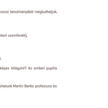
esszor tanulmányából megtudhatjuk,
mberi szemfenék),
.
képes kitágulni? Az emberi pupilla
ashatunk Martin Banks professzor és