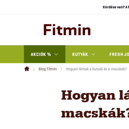
Ugrás
Kérdése van? A 
a
fő
tartalomhoz
AKCIÓK %
KUTYÁK
FRESH J
Blog Fitmin
Hogyan látnak a kutyák és a macskák?
Kezdőlap
Hogyan lá
macskák