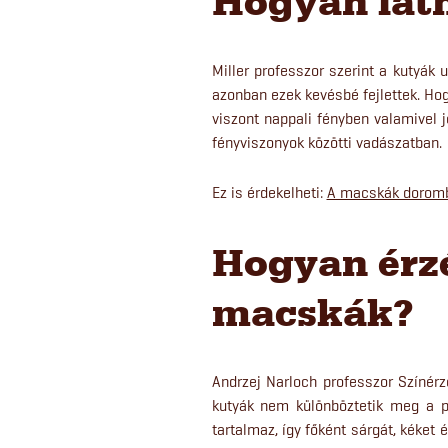
Hogyan látn
Miller professzor szerint a kutyá
azonban ezek kevésbé fejlettek. Hog
viszont nappali fényben valamivel 
fényviszonyok közötti vadászatban.
Ez is érdekelheti:
A macskák dorombo
Hogyan érzé
macskák?
Andrzej Narloch professzor Színérz
kutyák nem különböztetik meg a p
tartalmaz, így főként sárgát, kéket