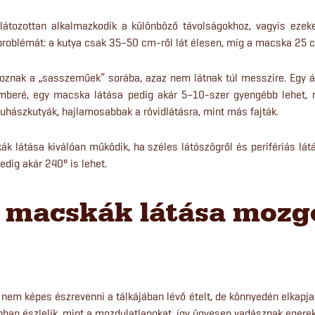
átozottan alkalmazkodik a különböző távolságokhoz, vagyis ezeket
 problémát: a kutya csak 35–50 cm-ről lát élesen, míg a macska 25 
oznak a „sasszeműek” sorába, azaz nem látnak túl messzire. Egy át
emberé, egy macska látása pedig akár 5–10-szer gyengébb lehet, 
juhászkutyák, hajlamosabbak a rövidlátásra, mint más fajták.
k látása kiválóan működik, ha széles látószögről és perifériás lát
edig akár 240° is lehet.
s macskák látása mozg
 nem képes észrevenni a tálkájában lévő ételt, de könnyedén elkapja a
ban észlelik, mint a mozdulatlanokat, így ügyesen vadásznak egere