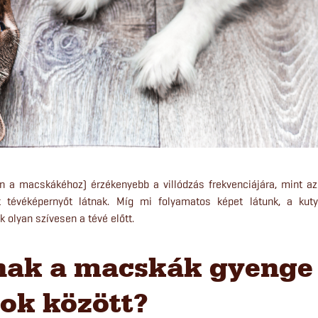
n a macskákéhoz) érzékenyebb a villódzás frekvenciájára, mint az
tévéképernyőt látnak. Míg mi folyamatos képet látunk, a kuty
 olyan szívesen a tévé előtt.
nak a macskák gyenge
ok között?