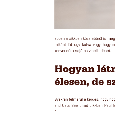
Ebben a cikkben közelebbről is megv
miként lát egy kutya vagy hogya
kedvencünk sajátos viselkedését.
Hogyan lát
élesen, de s
Gyakran felmerül a kérdés, hogy hog
and Cats See című cikkben Paul E.
éles.