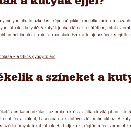
ak a kutyák éjjel?
k ugyanolyan alkalmazkodási képességekkel rendelkeznek a rosszabb
yan látnak a kutyák? A kutyák jobban látnak a sötétben, mint az em
jobban boldogulnak, mint a macskák. Ezek a tulajdonságok segítik a
lása – a titkos gyógyító erő
kelik a színeket a kut
ékelés és kategorizálás (az emberek és az állatok világában) című
irosat és a zöldet, hasonlóan a színtévesztő emberekhez. A kut
 és szürke árnyalatokat látnak. Ha tudjuk ezt, rögtön más szemmel k