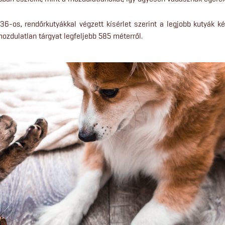
36-os, rendőrkutyákkal végzett kísérlet szerint a legjobb kutyák 
mozdulatlan tárgyat legfeljebb 585 méterről.