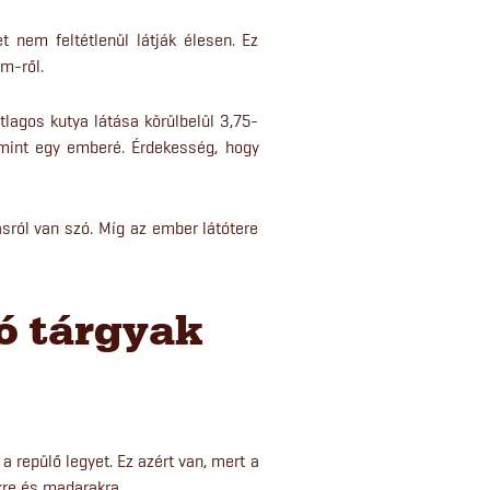
 nem feltétlenül látják élesen. Ez
cm-ről.
lagos kutya látása körülbelül 3,75-
mint egy emberé. Érdekesség, hogy
ásról van szó. Míg az ember látótere
ó tárgyak
 repülő legyet. Ez azért van, mert a
kre és madarakra.