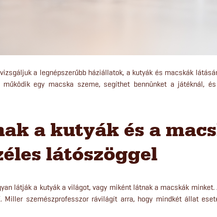
izsgáljuk a legnépszerűbb háziállatok, a kutyák és macskák látásána
n működik egy macska szeme, segíthet bennünket a játéknál, és
nak a kutyák és a mac
zéles látószöggel
yan látják a kutyák a világot, vagy miként látnak a macskák minket
 Miller szemészprofesszor rávilágít arra, hogy mindkét állat ese