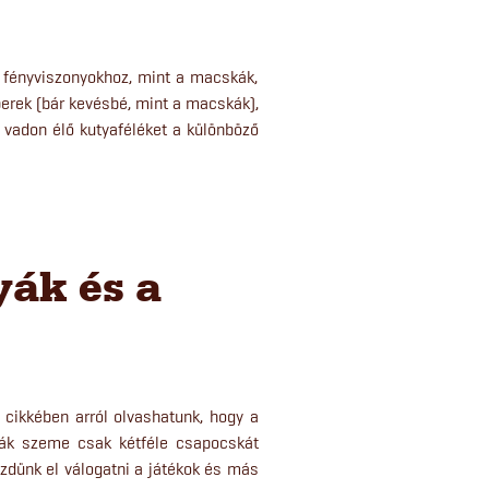
 fényviszonyokhoz, mint a macskák,
berek (bár kevésbé, mint a macskák),
 vadon élő kutyaféléket a különböző
yák és a
 cikkében arról olvashatunk, hogy a
yák szeme csak kétféle csapocskát
ezdünk el válogatni a játékok és más