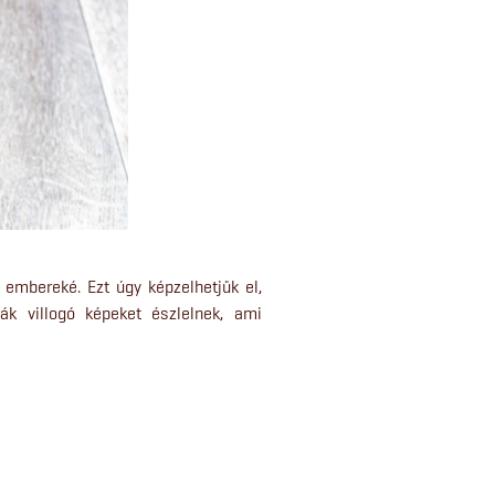
 embereké. Ezt úgy képzelhetjük el,
ák villogó képeket észlelnek, ami