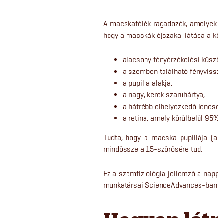
A macskafélék ragadozók, amelyek 
hogy a macskák éjszakai látása a 
alacsony fényérzékelési küszö
a szemben található fényvissz
a pupilla alakja,
a nagy, kerek szaruhártya,
a hátrébb elhelyezkedő lencse
a retina, amely körülbelül 95%
Tudta, hogy a macska pupillája (a
mindössze a 15-szörösére tud.
Ez a szemfiziológia jellemző a nap
munkatársai ScienceAdvances-ban 