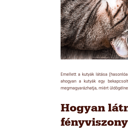
Emellett a kutyák látása (hasonlóa
ahogyan a kutyák egy bekapcsolt 
megmagyarázhatja, miért üldögélnek
Hogyan lát
fényviszony