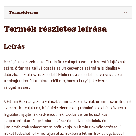
Termékleírás
Termék részletes leírása
Leírás
Merüljön el az ízekben a Fitmin Box válogatással – a kistestű fajtáknak
szánt, örömmel teli válogatás az Ön kedvence számára is ideális! A
dobozban 6-féle szárazeledel, 3-féle nedves eledel, illetve szív alakú
tréningjutalomfalat minta található, hogy a kutyája kedvére
válogathasson.
A Fitmin Box nagyszerű választás mindazoknak, akik örömet szeretnének
szerezni kutyájuknak, különféle eledeleket próbálnának ki, és közben a
legjobbat nyújtanák kedvencüknek. Exkluzív áron holisztikus,
szuperprémium és prémium száraz és nedves eledelek, és
jutalomfalatok válogatott mintáit kapja. A Fitmin Box válogatással új
ízeket fedezhet fel – merüljön el az ízekben a Fitmin Box válogatással!