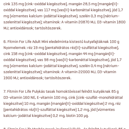
cink 135 mg (cink-oxiddal kiegészítve), mangán 28,5 mg (mangán(II)-
oxiddal kiegészítve), vas 117 mg (vas(II)-karbonáttal kiegészítve), jód 1,7
mg (vízmentes kalcium-jodáttal kiegészítve), szelén 0,3 mg (nátrium-
szelenittel kiegészítve); vitaminok: A-vitamin 20870 MJ, D3-vitamin 1800
MJ; antioxidánsok; tartósítószerek.
6. Fitmin For Life Adult Mini eledelminta kistestű kutyafajtáknak 100 g
Nyomelemek: réz 19 mg (pentahidrátos réz(II)-szulfáttal kiegészítve),
cink 158 mg (cink-oxiddal kiegészítve), mangán 44 mg (mangán(II)-
oxiddal kiegészítve), vas 98 mg (vas(II)-karbonáttal kiegészítve), jód 1,7
mg (vízmentes kalcium-jodáttal kiegészítve), szelén 0,4 mg (nátrium-
szelenittel kiegészítve); vitaminok: A-vitamin 22000 MJ, D3-vitamin
1900 MJ; antioxidánsok; tartósítószerek.
7. Fitmin For Life Pulykás tasak homoktövissel felnőtt kutyáknak 85 g
D3-vitamin 160 NE, E-vitamin 100 mg, cink (cink-szulfát-monohidráttal
kiegészítve) 10 mg, mangán (mangán(II)-oxiddal kiegészítve) 2 mg, réz
(pentahidrátos réz(II)-szulfáttal kiegészítve) 1,2 mg, jód (vízmentes
kalcium-jodáttal kiegészítve) 0,2 mg, biotin 100 μg.
8. Fitmin For Life Marhás tasak inulinnal kölyök- és felnőtt kutyáknak 85 g