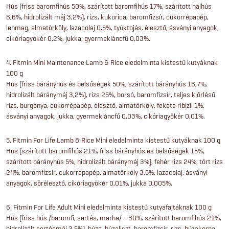
Hús (friss baromfihús 50%, szárított baromfihús 17%, szárított halhús
6,6%, hidrolizált máj 3,2%), rizs, kukorica, baromfizsír, cukorrépapép,
lenmag, almatörköly, lazacolaj 0,5%, tyúktojás, élesztő, ásványi anyagok,
cikóriagyökér 0,2%, jukka, gyermekláncfű 0,03%.
4. Fitmin Mini Maintenance Lamb & Rice eledelminta kistestű kutyáknak
100 g
Hús (friss bárányhús és belsőségek 50%, szárított bárányhús 16,7%,
hidrolizált báránymáj 3,2%), rizs 25%, borsó, baromfizsír, teljes kiőrlésű
rizs, burgonya, cukorrépapép, élesztő, almatörköly, fekete ribizli 1%,
ásványi anyagok, jukka, gyermekláncfű 0,03%, cikóriagyökér 0,01%.
5. Fitmin For Life Lamb & Rice Mini eledelminta kistestű kutyáknak 100 g
Hús (szárított baromfihús 21%, friss bárányhús és belsőségek 15%,
szárított bárányhús 5%, hidrolizált báránymáj 3%), fehér rizs 24%, tört rizs
24%, baromfizsír, cukorrépapép, almatörköly 3,5%, lazacolaj, ásványi
anyagok, sörélesztő, cikóriagyökér 0,01%, jukka 0,005%.
6. Fitmin For Life Adult Mini eledelminta kistestű kutyafajtáknak 100 g
Hús (friss hús /baromfi, sertés, marha/ – 30%, szárított baromfihús 21%,
hidrolizált sertésmáj 3,5%), búza, búzaliszt, baromfizsír, rizs, búzakorpa,