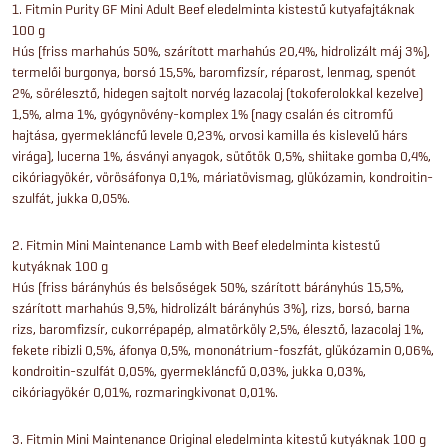
1. Fitmin Purity GF Mini Adult Beef eledelminta kistestű kutyafajtáknak
100 g
Hús (friss marhahús 50%, szárított marhahús 20,4%, hidrolizált máj 3%),
termelői burgonya, borsó 15,5%, baromfizsír, réparost, lenmag, spenót
2%, sörélesztő, hidegen sajtolt norvég lazacolaj (tokoferolokkal kezelve)
1,5%, alma 1%, gyógynövény-komplex 1% (nagy csalán és citromfű
hajtása, gyermekláncfű levele 0,23%, orvosi kamilla és kislevelű hárs
virága), lucerna 1%, ásványi anyagok, sütőtök 0,5%, shiitake gomba 0,4%,
cikóriagyökér, vörösáfonya 0,1%, máriatövismag, glükózamin, kondroitin-
szulfát, jukka 0,05%.
2. Fitmin Mini Maintenance Lamb with Beef eledelminta kistestű
kutyáknak 100 g
Hús (friss bárányhús és belsőségek 50%, szárított bárányhús 15,5%,
szárított marhahús 9,5%, hidrolizált bárányhús 3%), rizs, borsó, barna
rizs, baromfizsír, cukorrépapép, almatörköly 2,5%, élesztő, lazacolaj 1%,
fekete ribizli 0,5%, áfonya 0,5%, mononátrium-foszfát, glükózamin 0,06%,
kondroitin-szulfát 0,05%, gyermekláncfű 0,03%, jukka 0,03%,
cikóriagyökér 0,01%, rozmaringkivonat 0,01%.
3. Fitmin Mini Maintenance Original eledelminta kitestű kutyáknak 100 g