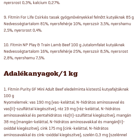
nyersrost 0,3%, kalcium 0,27%.
9. Fitmin For Life Csirkés tasak gyógynövényekkel felnőtt kutyáknak 85 g
Nedvességtartalom 81%, nyersfehérje 10%, nyerszsír 3,5%, nyershamu
2,5%, nyersrost 0,4%.
10. Fitmin NP Play & Train Lamb Beef 100 g Jutalomfalat kutyáknak
Nedvességtartalom 16%, nyersfehérje 25%, nyerszsír 8,5%, nyersrost
2,8%, nyershamu 7,5%.
Adalékanyagok/1 kg
1. Fitmin Purity GF Mini Adult Beef eledelminta kistestű kutyafajtáknak
100 g
Nyomelemek: vas 190 mg (vas-keláttal, N-hidrátos aminosavval és
vas(II)-szulfáttal kiegészítve), réz 19 mg (réz-keláttal, N-hidrátos
aminosavakkal és pentahidrátos réz(II)-szulfáttal kiegészítve), mangán
38 mg (mangán-keláttal, N-hidrátos aminosavakkal és mangán(II)-
oxiddal kiegészítve), cink 175 mg (cink-keláttal, N-hidrátos
aminosavakkal és cink-oxiddal kiegészítve), szelén 0,3 mg (szelénnel