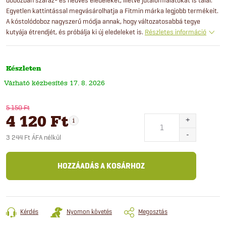
Egyetlen kattintással megvásárolhatja a Fitmin márka legjobb termékeit.
A kóstolódoboz nagyszerű módja annak, hogy változatosabbá tegye
kutyája étrendjét, és próbálja ki új eledeleket is.
Részletes információ
Készleten
17. 8. 2026
5 150 Ft
4 120 Ft
3 244 Ft ÁFA nélkül
Egységár:
HOZZÁADÁS A KOSÁRHOZ
Kérdés
Nyomon követés
Megosztás