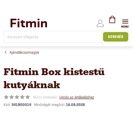
Ugrás
a
fő
tartalomhoz
KOSÁR
KERESÉS
Ajándékcsomagok
Fitmin Box kistestű
kutyáknak
Nincs értékelés
Ugrás az értékeléshez
Kód:
541900014
16.09.2026