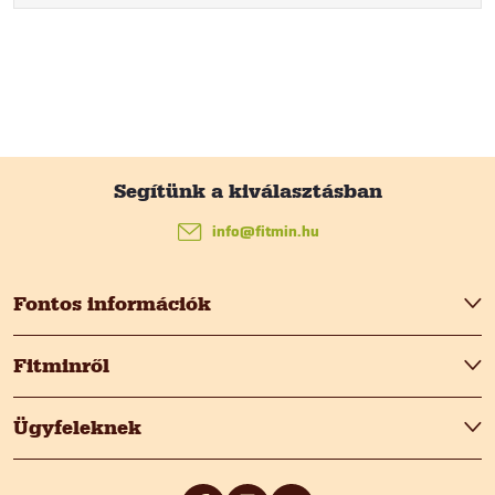
L
á
info
@
fitmin.hu
b
Fontos információk
l
Fitminről
é
Ügyfeleknek
c