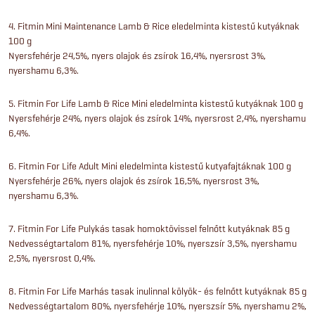
4. Fitmin Mini Maintenance Lamb & Rice eledelminta kistestű kutyáknak
100 g
Nyersfehérje 24,5%, nyers olajok és zsírok 16,4%, nyersrost 3%,
nyershamu 6,3%.
5. Fitmin For Life Lamb & Rice Mini eledelminta kistestű kutyáknak 100 g
Nyersfehérje 24%, nyers olajok és zsírok 14%, nyersrost 2,4%, nyershamu
6,4%.
6. Fitmin For Life Adult Mini eledelminta kistestű kutyafajtáknak 100 g
Nyersfehérje 26%, nyers olajok és zsírok 16,5%, nyersrost 3%,
nyershamu 6,3%.
7. Fitmin For Life Pulykás tasak homoktövissel felnőtt kutyáknak 85 g
Nedvességtartalom 81%, nyersfehérje 10%, nyerszsír 3,5%, nyershamu
2,5%, nyersrost 0,4%.
8. Fitmin For Life Marhás tasak inulinnal kölyök- és felnőtt kutyáknak 85 g
Nedvességtartalom 80%, nyersfehérje 10%, nyerszsír 5%, nyershamu 2%,