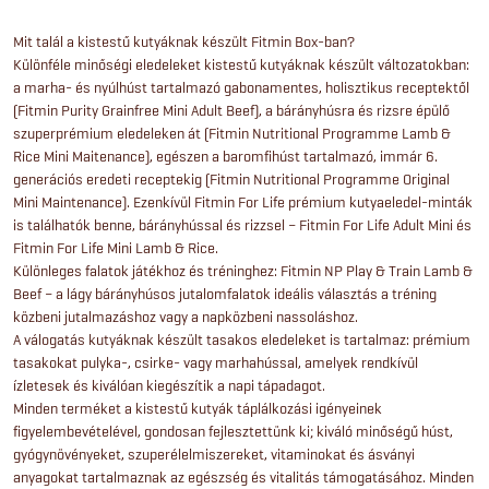
Mit talál a kistestű kutyáknak készült Fitmin Box-ban?
Különféle minőségi eledeleket kistestű kutyáknak készült változatokban:
a marha- és nyúlhúst tartalmazó gabonamentes, holisztikus receptektől
(Fitmin Purity Grainfree Mini Adult Beef), a bárányhúsra és rizsre épülő
szuperprémium eledeleken át (Fitmin Nutritional Programme Lamb &
Rice Mini Maitenance), egészen a baromfihúst tartalmazó, immár 6.
generációs eredeti receptekig (Fitmin Nutritional Programme Original
Mini Maintenance). Ezenkívül Fitmin For Life prémium kutyaeledel-minták
is találhatók benne, bárányhússal és rizzsel – Fitmin For Life Adult Mini és
Fitmin For Life Mini Lamb & Rice.
Különleges falatok játékhoz és tréninghez: Fitmin NP Play & Train Lamb &
Beef – a lágy bárányhúsos jutalomfalatok ideális választás a tréning
közbeni jutalmazáshoz vagy a napközbeni nassoláshoz.
A válogatás kutyáknak készült tasakos eledeleket is tartalmaz: prémium
tasakokat pulyka-, csirke- vagy marhahússal, amelyek rendkívül
ízletesek és kiválóan kiegészítik a napi tápadagot.
Minden terméket a kistestű kutyák táplálkozási igényeinek
figyelembevételével, gondosan fejlesztettünk ki; kiváló minőségű húst,
gyógynövényeket, szuperélelmiszereket, vitaminokat és ásványi
anyagokat tartalmaznak az egészség és vitalitás támogatásához. Minden