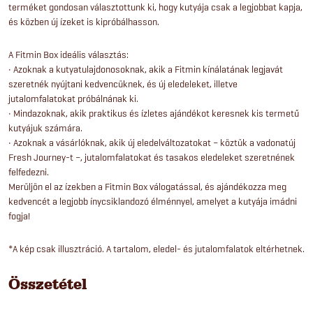
terméket gondosan választottunk ki, hogy kutyája csak a legjobbat kapja,
és közben új ízeket is kipróbálhasson.
A Fitmin Box ideális választás:
• Azoknak a kutyatulajdonosoknak, akik a Fitmin kínálatának legjavát
szeretnék nyújtani kedvencüknek, és új eledeleket, illetve
jutalomfalatokat próbálnának ki.
• Mindazoknak, akik praktikus és ízletes ajándékot keresnek kis termetű
kutyájuk számára.
• Azoknak a vásárlóknak, akik új eledelváltozatokat – köztük a vadonatúj
Fresh Journey-t –, jutalomfalatokat és tasakos eledeleket szeretnének
felfedezni.
Merüljön el az ízekben a Fitmin Box válogatással, és ajándékozza meg
kedvencét a legjobb ínycsiklandozó élménnyel, amelyet a kutyája imádni
fogja!
*A kép csak illusztráció. A tartalom, eledel- és jutalomfalatok eltérhetnek.
Összetétel