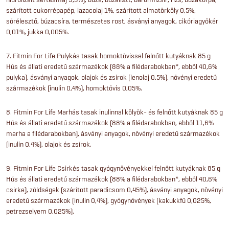
szárított cukorrépapép, lazacolaj 1%, szárított almatörköly 0,5%,
sörélesztő, búzacsíra, természetes rost, ásványi anyagok, cikóriagyökér
0,01%, jukka 0,005%.
7. Fitmin For Life Pulykás tasak homoktövissel felnőtt kutyáknak 85 g
Hús és állati eredetű származékok (88% a filédarabokban*, ebből 40,6%
pulyka), ásványi anyagok, olajok és zsírok (lenolaj 0,5%), növényi eredetű
származékok (inulin 0,4%), homoktövis 0,05%.
8. Fitmin For Life Marhás tasak inulinnal kölyök- és felnőtt kutyáknak 85 g
Hús és állati eredetű származékok (88% a filédarabokban, ebből 11,6%
marha a filédarabokban), ásványi anyagok, növényi eredetű származékok
(inulin 0,4%), olajok és zsírok.
9. Fitmin For Life Csirkés tasak gyógynövényekkel felnőtt kutyáknak 85 g
Hús és állati eredetű származékok (88% a filédarabokban*, ebből 40,6%
csirke), zöldségek (szárított paradicsom 0,45%), ásványi anyagok, növényi
eredetű származékok (inulin 0,4%), gyógynövények (kakukkfű 0,025%,
petrezselyem 0,025%).