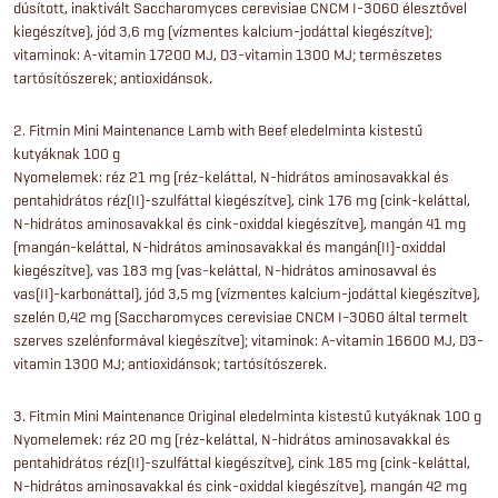
dúsított, inaktivált Saccharomyces cerevisiae CNCM I-3060 élesztővel
kiegészítve), jód 3,6 mg (vízmentes kalcium-jodáttal kiegészítve);
vitaminok: A-vitamin 17200 MJ, D3-vitamin 1300 MJ; természetes
tartósítószerek; antioxidánsok.
2. Fitmin Mini Maintenance Lamb with Beef eledelminta kistestű
kutyáknak 100 g
Nyomelemek: réz 21 mg (réz-keláttal, N-hidrátos aminosavakkal és
pentahidrátos réz(II)-szulfáttal kiegészítve), cink 176 mg (cink-keláttal,
N-hidrátos aminosavakkal és cink-oxiddal kiegészítve), mangán 41 mg
(mangán-keláttal, N-hidrátos aminosavakkal és mangán(II)-oxiddal
kiegészítve), vas 183 mg (vas-keláttal, N-hidrátos aminosavval és
vas(II)-karbonáttal), jód 3,5 mg (vízmentes kalcium-jodáttal kiegészítve),
szelén 0,42 mg (Saccharomyces cerevisiae CNCM I-3060 által termelt
szerves szelénformával kiegészítve); vitaminok: A-vitamin 16600 MJ, D3-
vitamin 1300 MJ; antioxidánsok; tartósítószerek.
3. Fitmin Mini Maintenance Original eledelminta kistestű kutyáknak 100 g
Nyomelemek: réz 20 mg (réz-keláttal, N-hidrátos aminosavakkal és
pentahidrátos réz(II)-szulfáttal kiegészítve), cink 185 mg (cink-keláttal,
N-hidrátos aminosavakkal és cink-oxiddal kiegészítve), mangán 42 mg