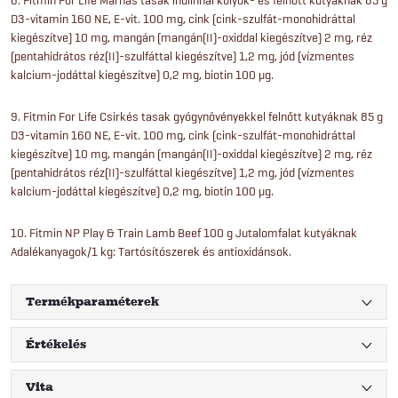
D3-vitamin 160 NE, E-vit. 100 mg, cink (cink-szulfát-monohidráttal
kiegészítve) 10 mg, mangán (mangán(II)-oxiddal kiegészítve) 2 mg, réz
(pentahidrátos réz(II)-szulfáttal kiegészítve) 1,2 mg, jód (vízmentes
kalcium-jodáttal kiegészítve) 0,2 mg, biotin 100 μg.
9. Fitmin For Life Csirkés tasak gyógynövényekkel felnőtt kutyáknak 85 g
D3-vitamin 160 NE, E-vit. 100 mg, cink (cink-szulfát-monohidráttal
kiegészítve) 10 mg, mangán (mangán(II)-oxiddal kiegészítve) 2 mg, réz
(pentahidrátos réz(II)-szulfáttal kiegészítve) 1,2 mg, jód (vízmentes
kalcium-jodáttal kiegészítve) 0,2 mg, biotin 100 μg.
10. Fitmin NP Play & Train Lamb Beef 100 g Jutalomfalat kutyáknak
Adalékanyagok/1 kg: Tartósítószerek és antioxidánsok.
Termékparaméterek
Értékelés
Vita