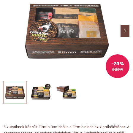
–20 %
5 150 Ft
A kutyáknak készült Fitmin Box ideális a Fitmin eledelek kipróbálásához. A
dobozban száraz- és nedves eledeleket, illetve jutalomfalatokat is talál.