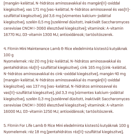
(mangán-keláttal, N-hidrátos aminosavakkal és mangán(II)-oxiddal
kiegészítve), vas 171 mg (vas-keláttal, N-hidrátos aminosavval és vas(II)-
szulfáttal kiegészítve), jód 3,6 mg (vízmentes kalcium-jodáttal
kiegészítve), szelén 0,5 mg (szelénnel dúsított, inaktivált Saccharomyces
cerevisiae CNCM I-3060 élesztővel kiegészítve); vitaminok: A-vitamin
16770 MJ, D3-vitamin 1300 MJ; antioxidánsok; tartósítószerek.
4. Fitmin Mini Maintenance Lamb & Rice eledelminta kistestű kutyáknak
100 g
Nyomelemek: réz 20 mg (réz-keláttal, N-hidrátos aminosavakkal és
pentahidrátos réz(II)-szulfáttal kiegészítve), cink 165 mg (cink-keláttal,
N-hidrátos aminosavakkal és cink-oxiddal kiegészítve), mangán 40 mg
(mangán-keláttal, N-hidrátos aminosavakkal és mangán(II)-oxiddal
kiegészítve), vas 137 mg (vas-keláttal, N-hidrátos aminosavval és
vas(II)-szulfáttal kiegészítve), jód 3,3 mg (vízmentes kalcium-jodáttal
kiegészítve), szelén 0,3 mg (szelénnel dúsított, inaktivált Saccharomyces
cerevisiae CNCM I-3060 élesztővel kiegészítve); vitaminok: A-vitamin
16000 MJ, D3-vitamin 1250 MJ; antioxidánsok; tartósítószerek.
5. Fitmin For Life Lamb & Rice Mini eledelminta kistestű kutyáknak 100 g
Nyomelemek: réz 18 mg (pentahidrátos réz(II)-szulfáttal kiegészítve),