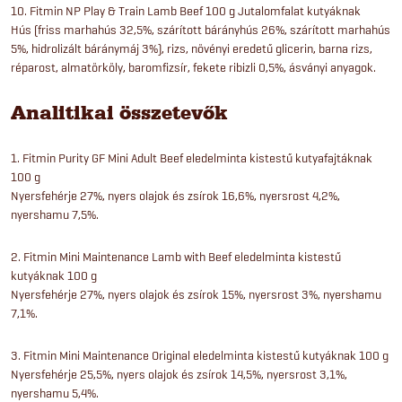
10. Fitmin NP Play & Train Lamb Beef 100 g Jutalomfalat kutyáknak
Hús (friss marhahús 32,5%, szárított bárányhús 26%, szárított marhahús
5%, hidrolizált báránymáj 3%), rizs, növényi eredetű glicerin, barna rizs,
réparost, almatörköly, baromfizsír, fekete ribizli 0,5%, ásványi anyagok.
Analitikai összetevők
1. Fitmin Purity GF Mini Adult Beef eledelminta kistestű kutyafajtáknak
100 g
Nyersfehérje 27%, nyers olajok és zsírok 16,6%, nyersrost 4,2%,
nyershamu 7,5%.
2. Fitmin Mini Maintenance Lamb with Beef eledelminta kistestű
kutyáknak 100 g
Nyersfehérje 27%, nyers olajok és zsírok 15%, nyersrost 3%, nyershamu
7,1%.
3. Fitmin Mini Maintenance Original eledelminta kistestű kutyáknak 100 g
Nyersfehérje 25,5%, nyers olajok és zsírok 14,5%, nyersrost 3,1%,
nyershamu 5,4%.