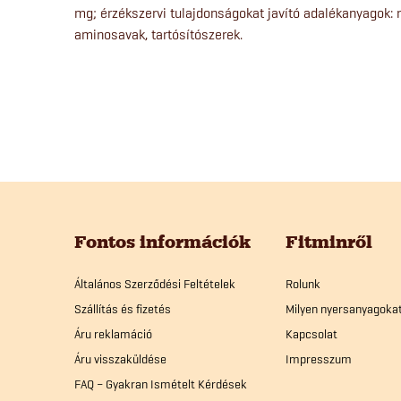
mg; érzékszervi tulajdonságokat javító adalékanyagok:
aminosavak, tartósítószerek.
L
á
Fontos információk
Fitminről
b
Általános Szerződési Feltételek
Rolunk
Szállítás és fizetés
Milyen nyersanyagoka
l
Áru reklamáció
Kapcsolat
Áru visszaküldése
Impresszum
é
FAQ – Gyakran Ismételt Kérdések