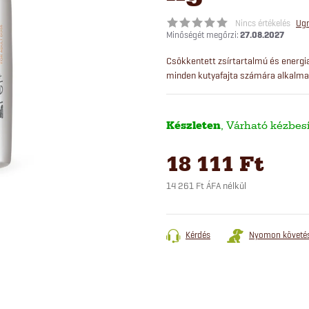
Nincs értékelés
Ugr
27.08.2027
Csökkentett zsírtartalmú és energi
minden kutyafajta számára alkalma
Készleten
18 111 Ft
14 261 Ft ÁFA nélkül
Egységár:
Kérdés
Nyomon követé