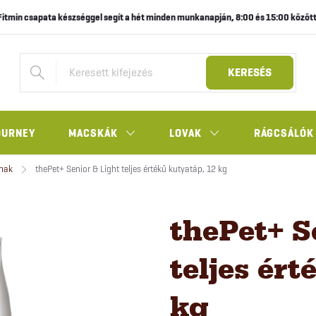
Fitmin csapata készséggel segít a hét minden munkanapján, 8:00 és 15:00 között
KERESÉS
OURNEY
MACSKÁK
LOVAK
RÁGCSÁLÓK
nak
thePet+ Senior & Light teljes értékű kutyatáp, 12 kg
thePet+ S
teljes ér
kg