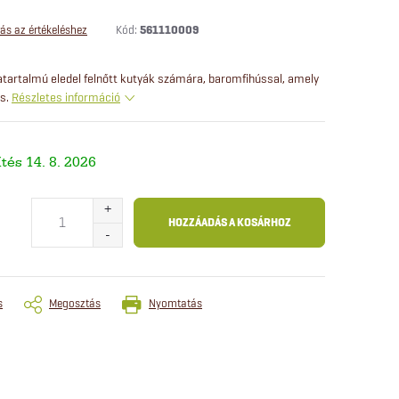
Kód:
561110009
ás az értékeléshez
atartalmú eledel felnőtt kutyák számára, baromfihússal, amely
s.
Részletes információ
14. 8. 2026
HOZZÁADÁS A KOSÁRHOZ
s
Megosztás
Nyomtatás