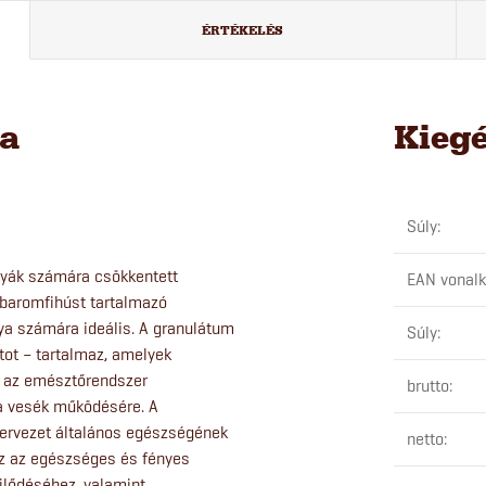
ÉRTÉKELÉS
sa
Kieg
Súly
:
utyák számára csökkentett
EAN vonal
 baromfihúst tartalmazó
ya számára ideális. A granulátum
Súly
:
tot – tartalmaz, amelyek
ja az emésztőrendszer
brutto
:
 a vesék működésére. A
zervezet általános egészségének
netto
:
maz az egészséges és fényes
jlődéséhez, valamint