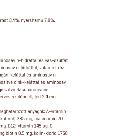
srost 3,4%, nyershamu 7,8%,
inosav n-hidráttal és vas-szulfát
minosav n-hidráttal, valamint réz-
ngán-keláttal és aminosav n-
észítve cink-keláttal és aminosav
iegészítve Saccharomyces
rves szelénnel), jód 3,4 mg
meghatározott anyagok: A-vitamin
koferol) 285 mg, niacinamid 70
mg, B12-vitamin 145 µg, C-
g biotin 0,5 mg, kolin-klorid 1750