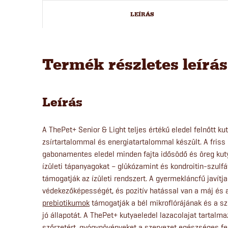
LEÍRÁS
Termék részletes leírá
Leírás
A ThePet+ Senior & Light teljes értékű eledel felnőtt k
zsírtartalommal és energiatartalommal készült. A friss
gabonamentes eledel minden fajta idősödő és öreg kut
ízületi tápanyagokat – glükózamint és kondroitin-szulfá
támogatják az ízületi rendszert. A gyermekláncfű javít
védekezőképességét, és pozitív hatással van a máj és
prebiotikumok
támogatják a bél mikroflórájának és a s
jó állapotát. A ThePet+ kutyaeledel lazacolajat tartal
szőrzetért, gyógynövényeket a szervezet egészséges fe