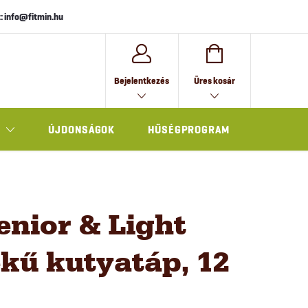
: info@fitmin.hu
KOSÁR
Bejelentkezés
Üres kosár
ÚJDONSÁGOK
HŰSÉGPROGRAM
AJÁNDÉK
enior & Light
tékű kutyatáp, 12