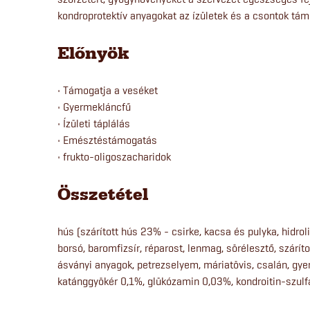
kondroprotektív anyagokat az ízületek és a csontok tá
Előnyök
• Támogatja a veséket
• Gyermekláncfű
• Ízületi táplálás
• Emésztéstámogatás
• frukto-oligoszacharidok
Összetétel
hús (szárított hús 23% - csirke, kacsa és pulyka, hidrol
borsó, baromfizsír, réparost, lenmag, sörélesztő, száríto
ásványi anyagok, petrezselyem, máriatövis, csalán, gye
katánggyökér 0,1%, glükózamin 0,03%, kondroitin-szulfá