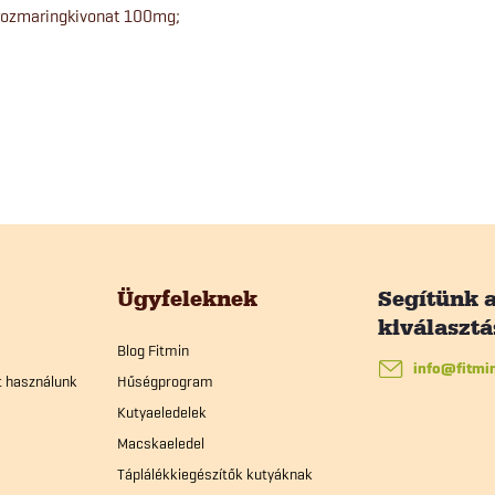
 rozmaringkivonat 100mg;
Ügyfeleknek
Blog Fitmin
info
@
fitmi
t használunk
Hűségprogram
Kutyaeledelek
Macskaeledel
Táplálékkiegészítők kutyáknak