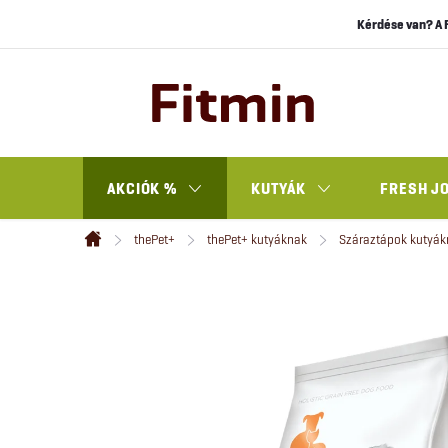
Ugrás
Kérdése van? A 
a
fő
tartalomhoz
AKCIÓK %
KUTYÁK
FRESH J
thePet+
thePet+ kutyáknak
Száraztápok kutyák
Kezdőlap