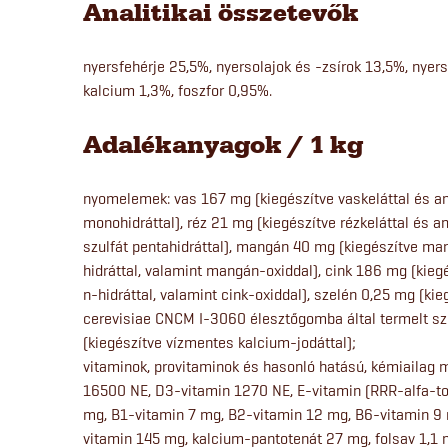
Analitikai összetevők
nyersfehérje 25,5%, nyersolajok és -zsírok 13,5%, nyer
kalcium 1,3%, foszfor 0,95%.
Adalékanyagok / 1 kg
nyomelemek: vas 167 mg (kiegészítve vaskeláttal és am
monohidráttal), réz 21 mg (kiegészítve rézkeláttal és a
szulfát pentahidráttal), mangán 40 mg (kiegészítve ma
hidráttal, valamint mangán-oxiddal), cink 186 mg (kieg
n-hidráttal, valamint cink-oxiddal), szelén 0,25 mg (k
cerevisiae CNCM I-3060 élesztőgomba által termelt sze
(kiegészítve vízmentes kalcium-jodáttal);
vitaminok, provitaminok és hasonló hatású, kémiailag 
16500 NE, D3-vitamin 1270 NE, E-vitamin (RRR-alfa-to
mg, B1-vitamin 7 mg, B2-vitamin 12 mg, B6-vitamin 9 
vitamin 145 mg, kalcium-pantotenát 27 mg, folsav 1,1 m