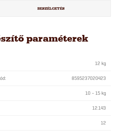
BESZÉLGETÉS
észítő paraméterek
12 kg
kód
:
8595237020423
10 – 15 kg
12.143
12