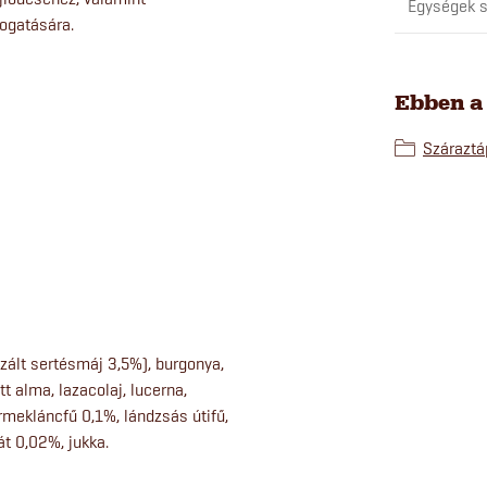
Egységek s
mogatására.
Ebben a
Száraztá
izált sertésmáj 3,5%), burgonya,
tt alma, lazacolaj, lucerna,
rmekláncfű 0,1%, lándzsás útifű,
t 0,02%, jukka.