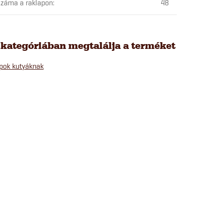
záma a raklapon
:
48
 kategóriában megtalálja a terméket
pok kutyáknak