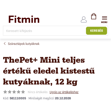
Ugrás
a
fő
tartalomhoz
KOSÁR
KERESÉS
Száraztápok kutyáknak
ThePet+ Mini teljes
értékű eledel kistestű
kutyáknak, 12 kg
Nincs értékelés
Ugrás az értékeléshez
Kód:
561110005
20.12.2026