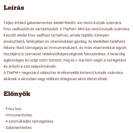
Leírás
Teljes értékű gabonamentes eledel felnőtt, kis testű kutyák számára
friss vadhúsból és sertéshúsból. A ThePet+ Mini kis testű kutyák számára
készült eledel friss vadhúst tartalmaz, amely tápláló, könnyen
emészthető, fehérjében és vitaminokban gazdag. Az eledelben található
fekete ribizli támogatja az immunrendszert, és más vitaminokkal együtt
hozzájárul a szervezet védekezőképességének fokozásához. A lazacolaj
egészséges és szép szőrt biztosít, míg az L-karnitin segíti a zsírégetést
és erősíti a szív teljesítményét.
A ThePet+ nagyszerű választás érzékenyebb kistestű kutyák számára,
akiknek a városban vagy vidéken átlagosan aktív életet élnek.
Előnyök
• Friss hús
• Immunerősítés
• A szívműködés támogatása
• Gabonamentes