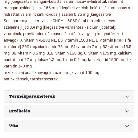
mg (kiegészítve mangán-keláttal és aminosav n-hidráttal, valamint
mangán-oxiddal), cink 186 mg (kiegészítve cink-keláttal és aminosav n-
hidráttal, valamint cink-oxiddal), szelén 0,25 mg (kiegészítve
Saccharomyces cerevisiae CNCM I-3060 által termelt szerves
szelénnel), jód 3,4 mg (kiegészítve vízmentes kalcium-jodáttal);
vitaminok, provitaminok és hasonló hatású, vegyileg meghatározott
anyagok: A-vitamin 45000 NE, D3-vitamin 1500 NE, E-vitamin (RRR-alfa-
tokoferol) 290 mg, niacinamid 75 mg, B1-vitamin 7 mg, B2-vitamin 13,5
mg, B6-vitamin 9,5 mg, B12-vitamin 160 µg, C-vitamin 175 mg, kalcium-
pantotenát 27 mg, folsav 1,3 mg, biotin 0,5 mg, kolin-klorid 1800 mg, L-
karnitin 140 mg.
érzékszervi adalékanyagok: rozmaringkivonat 100 mg
antioxidánsok, tartósítószerek.
Termékparaméterek
Értékelés
Vita