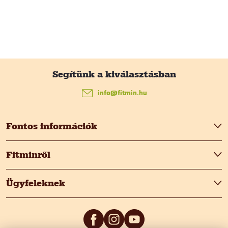
L
á
info
@
fitmin.hu
b
Fontos információk
l
Fitminről
é
Ügyfeleknek
c