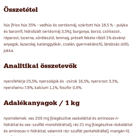
Összetétel
hús (friss hús 35% - vadhús és sertésmáj, szárított hús 18,5 % - pulyka
és baromfi, hidrolizált sertésmáj 3,5%), burgonya, borsó, csirkezsír,
réparost, lucerna, sörélesztő, lenmag, préselt fekete ribizli 1% ásványi
anyagok, lazacolaj, katánggyökér, csalán, gyermekláncfű, lándzsás útifű,
jukka.
Analitikai összetevők
nyersfehérje 25,5%, nyersolajok és -zsírok 16,5%, nyersrost 3,3%,
nyershamu 7,8%, kalcium 1,1%, foszfor 0,9%.
Adalékanyagok / 1 kg
nyomelemek: vas 209 mg (kiegészítve vaskeláttal és aminosav n-
hidráttal és vas-szulfát monohidráttal), réz 21 mg (kiegészítve rézkeláttal
és aminosav n-hidráttal, valamint réz-szulfát pentahidrállal), mangán 41