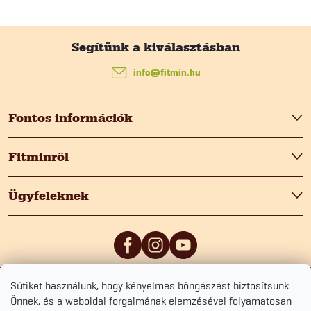
L
á
info
@
fitmin.hu
b
Fontos információk
l
Fitminről
é
Ügyfeleknek
c
Sütiket használunk, hogy kényelmes böngészést biztosítsunk
5
/5
0
/5
Önnek, és a weboldal forgalmának elemzésével folyamatosan