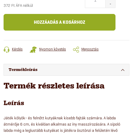
372 Ft ÁFA nélkül
Egységár:
HOZZÁADÁS A KOSÁRHOZ
Kérdés
Nyomon követés
Megosztás
Termékleírás
Termék részletes leírása
Leírás
Játék kölyök- és felnőtt kutyáknak kisebb fajták számára. A labda
átmérője 6 cm, és kiválóan alkalmas az íny masszírozására. A sípoló
labda még a leglustább kutyákat is játékra ösztönzi a felületén lévő