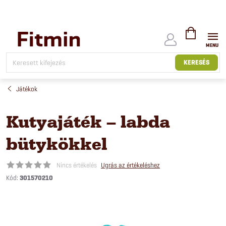
Ugrás
a
fő
tartalomhoz
KOSÁR
KERESÉS
Játékok
Kutyajáték – labda
bütykökkel
Nincs értékelés
Ugrás az értékeléshez
Kód:
301570210