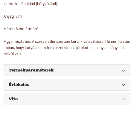
kiemelkedésekkel (bütykökkel).
Anyag: vinil
Méret: 6 cm átmérő
Figyelmeztetés: A szín véletlenszerűen kerül kiválasztásra! Ha nem biztos
abban, hogy kutyája nem fogja szétrágni a játékot, ne hagyja felügyelet
nélkül vele.
Termékparaméterek
Értékelés
Vita