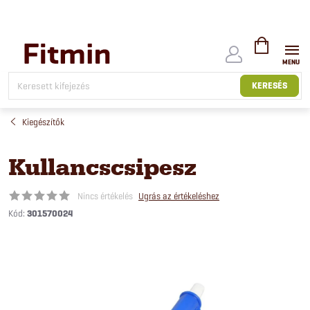
Ugrás
a
fő
tartalomhoz
KOSÁR
KERESÉS
Kiegészítők
Kullancscsipesz
Nincs értékelés
Ugrás az értékeléshez
Kód:
301570024