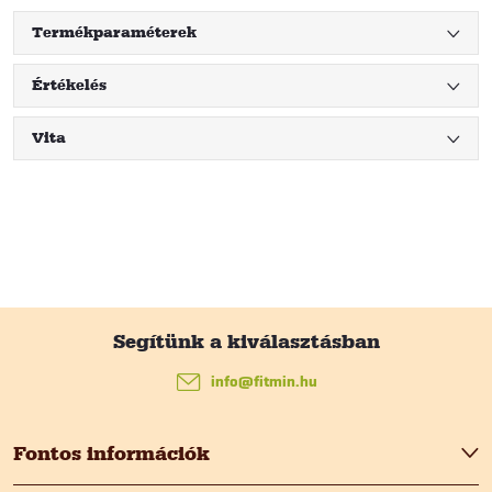
Termékparaméterek
Értékelés
Vita
L
á
info
@
fitmin.hu
b
Fontos információk