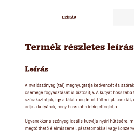
LEÍRÁS
Termék részletes leírá
Leírás
A nyalószőnyeg (tál) megnyugtatja kedvencét és szóra
csemege fogyasztását is biztosítja. A kutyát hosszabb
szórakoztatják, így a tálat meg lehet tölteni pl. pasztát
adja a kutyának, hogy hosszabb ideig elfoglalja.
Ugyanakkor a szőnyeg ideális kutyája nyári hűtésére, 
megtölthető élelmiszerrel, pástétomokkal vagy konzerv