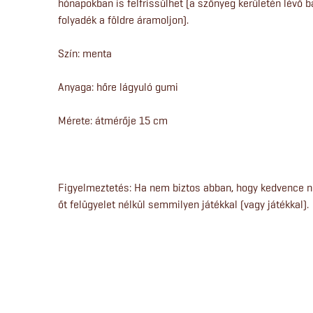
hónapokban is felfrissülhet (a szőnyeg kerületén lévő
folyadék a földre áramoljon).
Szín: menta
Anyaga: hőre lágyuló gumi
Mérete: átmérője 15 cm
Figyelmeztetés: Ha nem biztos abban, hogy kedvence n
őt felügyelet nélkül semmilyen játékkal (vagy játékkal).