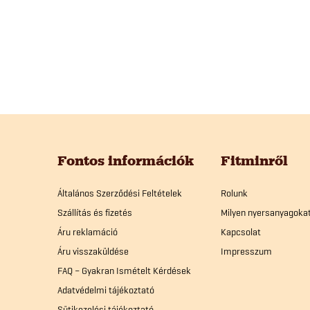
L
á
Fontos információk
Fitminről
b
Általános Szerződési Feltételek
Rolunk
Szállítás és fizetés
Milyen nyersanyagoka
l
Áru reklamáció
Kapcsolat
Áru visszaküldése
Impresszum
é
FAQ – Gyakran Ismételt Kérdések
Adatvédelmi tájékoztató
c
Sütikezelési tájékoztató