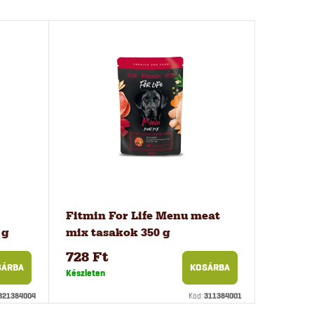
Fitmin For Life Menu meat
 g
mix tasakok 350 g
728 Ft
SÁRBA
KOSÁRBA
Készleten
321384004
Kód:
311384001