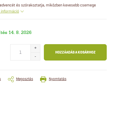
 kedvencét és szórakoztatja, miközben kevesebb csemege
 információ
14. 8. 2026
HOZZÁADÁS A KOSÁRHOZ
s
Megosztás
Nyomtatás