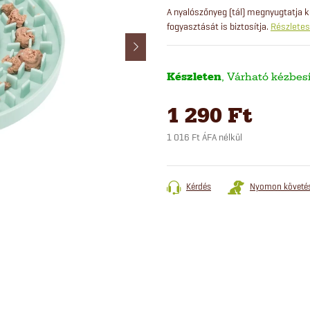
A nyalószőnyeg (tál) megnyugtatja
fogyasztását is biztosítja.
Részletes
Készleten
1 290 Ft
1 016 Ft ÁFA nélkül
Egységár:
Kérdés
Nyomon követé