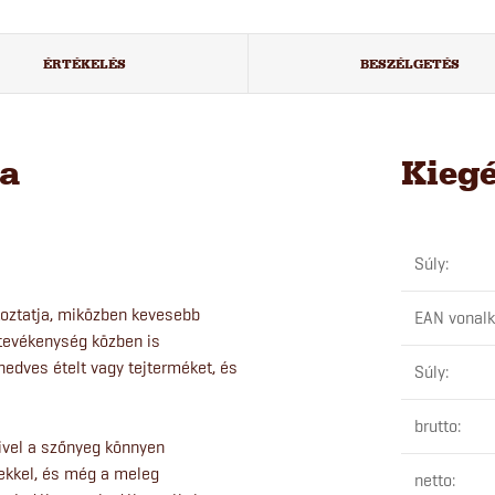
ÉRTÉKELÉS
BESZÉLGETÉS
sa
Kieg
Súly
:
koztatja, miközben kevesebb
EAN vonal
 tevékenység közben is
, nedves ételt vagy tejterméket, és
Súly
:
brutto
:
mivel a szőnyeg könnyen
ekkel, és még a meleg
netto
: