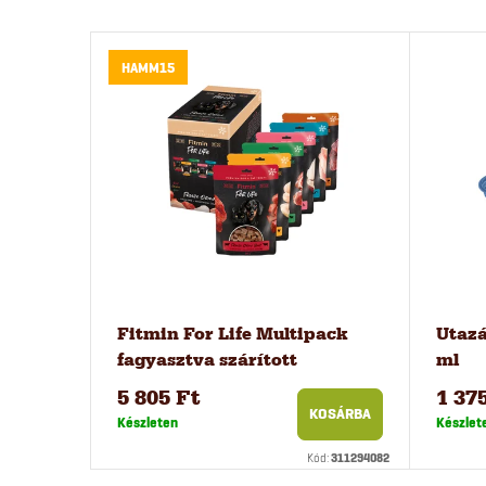
HAMM15
Fitmin For Life Multipack
Utazá
fagyasztva szárított
ml
csemegék 6 db
5 805 Ft
1 37
KOSÁRBA
Készleten
Készlet
Kód:
311294082