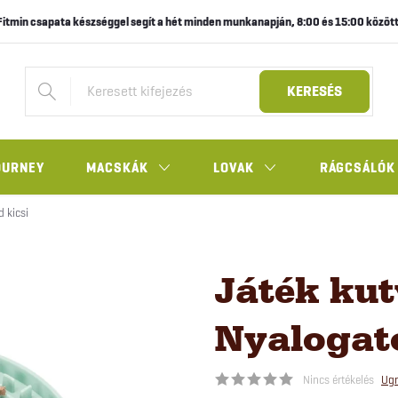
Fitmin csapata készséggel segít a hét minden munkanapján, 8:00 és 15:00 között
KERESÉS
OURNEY
MACSKÁK
LOVAK
RÁGCSÁLÓK
 kicsi
Játék ku
Nyalogató
Nincs értékelés
Ugr