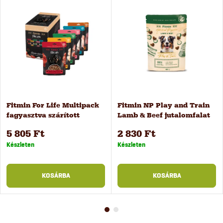
Fitmin For Life Multipack
Fitmin NP Play and Train
fagyasztva szárított
Lamb & Beef jutalomfalat
csemegék 6 db
kiképzéshez, 400 g
5 805 Ft
2 830 Ft
Készleten
Készleten
KOSÁRBA
KOSÁRBA