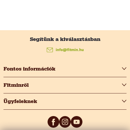
L
á
info
@
fitmin.hu
b
Fontos információk
l
Fitminről
é
Ügyfeleknek
c