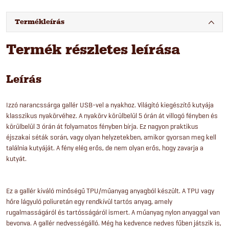
Termékleírás
Termék részletes leírása
Leírás
Izzó narancssárga gallér USB-vel a nyakhoz. Világító kiegészítő kutyája
klasszikus nyakörvéhez. A nyakörv körülbelül 5 órán át villogó fényben és
körülbelül 3 órán át folyamatos fényben bírja. Ez nagyon praktikus
éjszakai séták során, vagy olyan helyzetekben, amikor gyorsan meg kell
találnia kutyáját. A fény elég erős, de nem olyan erős, hogy zavarja a
kutyát.
Ez a gallér kiváló minőségű TPU/műanyag anyagból készült. A TPU vagy
hőre lágyuló poliuretán egy rendkívül tartós anyag, amely
rugalmasságáról és tartósságáról ismert. A műanyag nylon anyaggal van
bevonva. A gallér nedvességálló. Még ha kedvence nedves fűben játszik is,