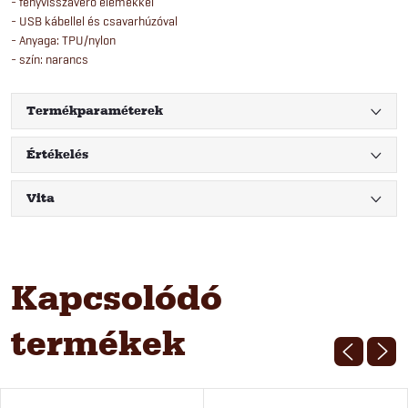
- fényvisszaverő elemekkel
- USB kábellel és csavarhúzóval
- Anyaga: TPU/nylon
- szín: narancs
Termékparaméterek
Értékelés
Vita
Kapcsolódó
termékek