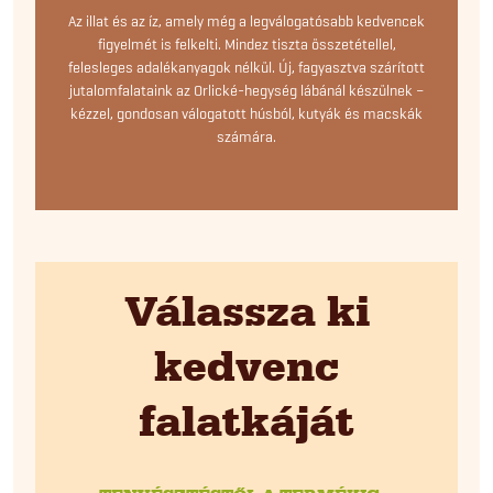
Az illat és az íz, amely még a legválogatósabb kedvencek
figyelmét is felkelti. Mindez tiszta összetétellel,
felesleges adalékanyagok nélkül. Új, fagyasztva szárított
jutalomfalataink az Orlické-hegység lábánál készülnek –
kézzel, gondosan válogatott húsból, kutyák és macskák
számára.
Válassza ki
kedvenc
falatkáját