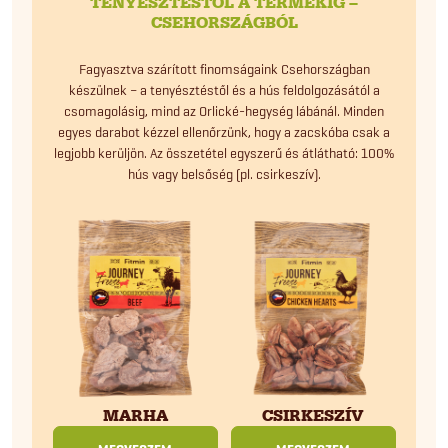
TENYÉSZTÉSTŐL A TERMÉKIG –
CSEHORSZÁGBÓL
Fagyasztva szárított finomságaink Csehországban
készülnek – a tenyésztéstől és a hús feldolgozásától a
csomagolásig, mind az Orlické-hegység lábánál. Minden
egyes darabot kézzel ellenőrzünk, hogy a zacskóba csak a
legjobb kerüljön. Az összetétel egyszerű és átlátható: 100%
hús vagy belsőség (pl. csirkeszív).
CSIRKESZÍV
MARHA