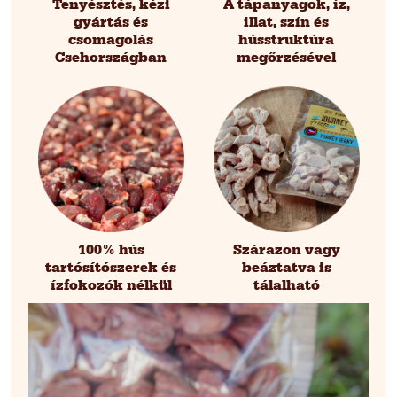
Tenyésztés, kézi
A tápanyagok, íz,
gyártás és
illat, szín és
csomagolás
hússtruktúra
Csehországban
megőrzésével
100% hús
Szárazon vagy
tartósítószerek és
beáztatva is
ízfokozók nélkül
tálalható