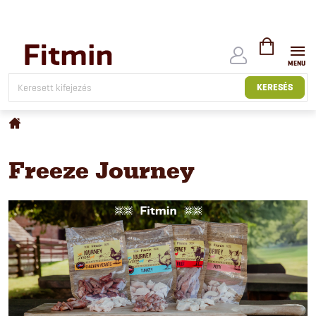
Ugrás
a
fő
tartalomhoz
KOSÁR
KERESÉS
Kezdőlap
Freeze Journey