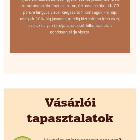
zamatosabb élményt szeretne, áztassa be őket kb. 20
percre langyos vízbe. Kiegészítő finomságok – a napi
adag kb. 10%-áig javasolt, mindig biztosítson friss vizet,
száraz helyen tárolja, a zacskót felbontás után
gondosan zárja vissza.
Vásárlói
tapasztalatok