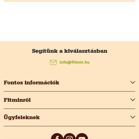
L
á
info
@
fitmin.hu
b
Fontos információk
l
Fitminről
é
Ügyfeleknek
c