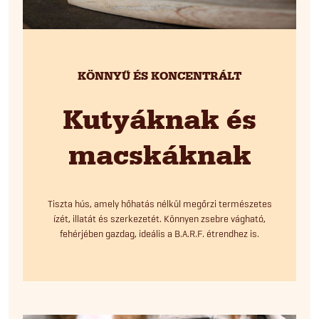
KÖNNYŰ ÉS KONCENTRÁLT
Kutyáknak és
macskáknak
Tiszta hús, amely hőhatás nélkül megőrzi természetes
ízét, illatát és szerkezetét. Könnyen zsebre vágható,
fehérjében gazdag, ideális a B.A.R.F. étrendhez is.