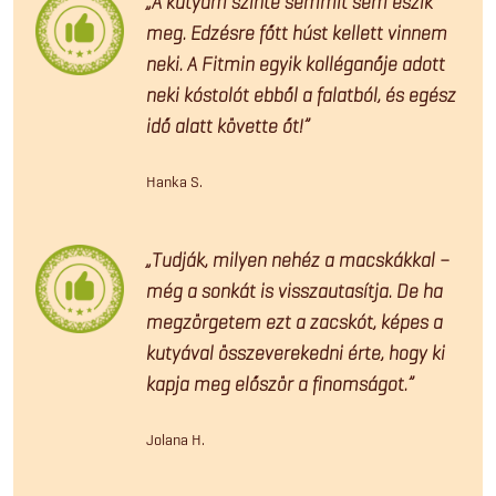
„A kutyám szinte semmit sem eszik
meg. Edzésre főtt húst kellett vinnem
neki. A Fitmin egyik kolléganője adott
neki kóstolót ebből a falatból, és egész
idő alatt követte őt!”
Hanka S.
„Tudják, milyen nehéz a macskákkal –
még a sonkát is visszautasítja. De ha
megzörgetem ezt a zacskót, képes a
kutyával összeverekedni érte, hogy ki
kapja meg először a finomságot.”
Jolana H.