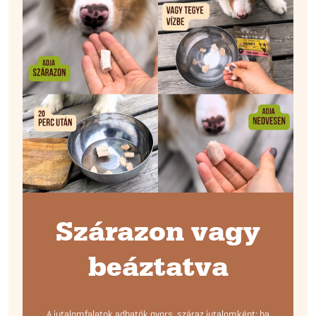
Szárazon vagy
beáztatva
A jutalomfalatok adhatók gyors, száraz jutalomként; ha