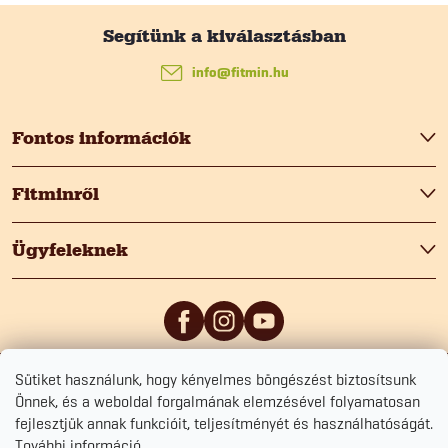
L
á
info
@
fitmin.hu
b
Fontos információk
l
Fitminről
é
Ügyfeleknek
c
Sütiket használunk, hogy kényelmes böngészést biztosítsunk
5
/5
0
/5
Önnek, és a weboldal forgalmának elemzésével folyamatosan
fejlesztjük annak funkcióit, teljesítményét és használhatóságát.
További információ