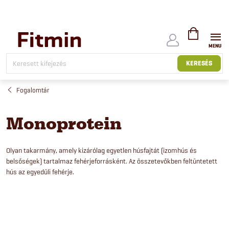
Ugrás
a
fő
tartalomhoz
KOSÁR
KERESÉS
Fogalomtár
Monoprotein
Olyan takarmány, amely kizárólag egyetlen húsfajtát (izomhús és
belsőségek) tartalmaz fehérjeforrásként. Az összetevőkben feltüntetett
hús az egyedüli fehérje.