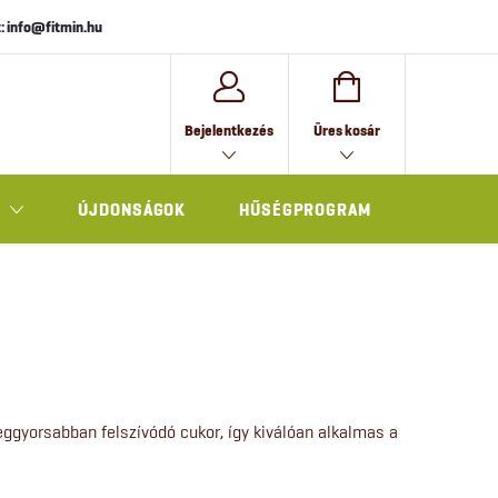
: info@fitmin.hu
KOSÁR
Bejelentkezés
Üres kosár
ÚJDONSÁGOK
HŰSÉGPROGRAM
AJÁNDÉK
ggyorsabban felszívódó cukor, így kiválóan alkalmas a