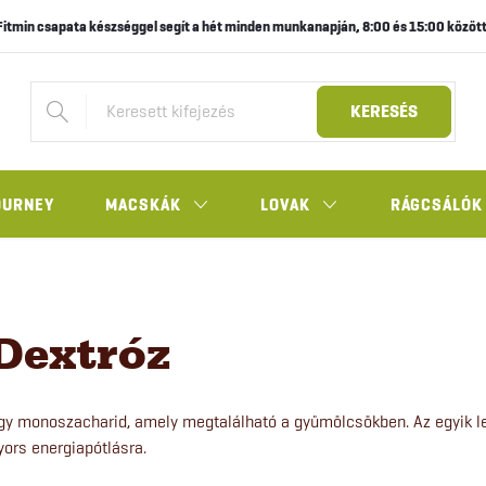
Fitmin csapata készséggel segít a hét minden munkanapján, 8:00 és 15:00 között
KERESÉS
OURNEY
MACSKÁK
LOVAK
RÁGCSÁLÓK
Dextróz
gy monoszacharid, amely megtalálható a gyümölcsökben. Az egyik le
yors energiapótlásra.