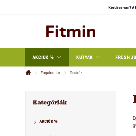
Ugrás
Kérdése van? A 
a
fő
tartalomhoz
AKCIÓK %
KUTYÁK
FRESH J
Fogalomtár
Dextróz
Kezdőlap
O
Kategóriák
átugrása
Kategóriák
l
E
AKCIÓK %
d
g