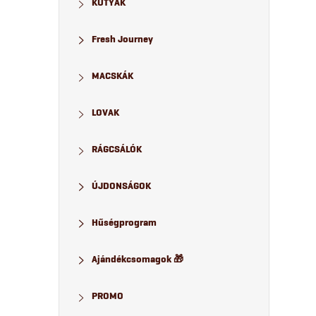
KUTYÁK
a
Fresh Journey
l
MACSKÁK
s
LOVAK
ó
p
RÁGCSÁLÓK
a
ÚJDONSÁGOK
n
Hűségprogram
e
Ajándékcsomagok 🎁
l
PROMO