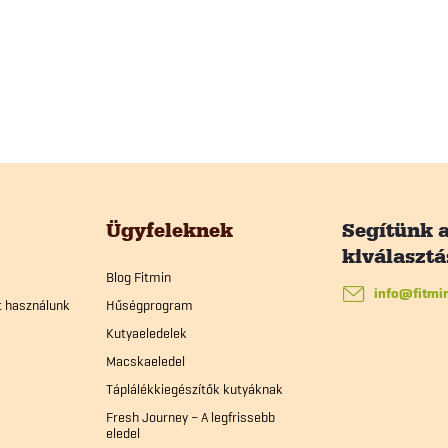
Ügyfeleknek
Blog Fitmin
info
@
fitmi
t használunk
Hűségprogram
Kutyaeledelek
Macskaeledel
Táplálékkiegészítők kutyáknak
Fresh Journey – A legfrissebb
eledel