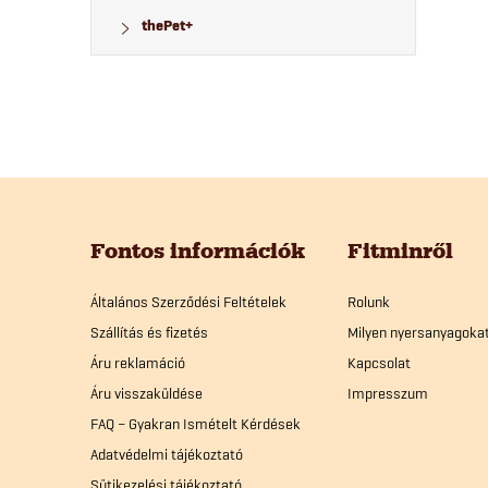
thePet+
L
á
Fontos információk
Fitminről
b
Általános Szerződési Feltételek
Rolunk
Szállítás és fizetés
Milyen nyersanyagoka
l
Áru reklamáció
Kapcsolat
Áru visszaküldése
Impresszum
é
FAQ – Gyakran Ismételt Kérdések
Adatvédelmi tájékoztató
c
Sütikezelési tájékoztató