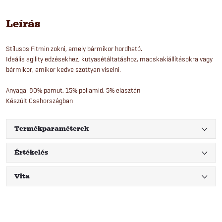
Leírás
Stílusos Fitmin zokni, amely bármikor hordható.
Ideális agility edzésekhez, kutyasétáltatáshoz, macskakiállításokra vagy
bármikor, amikor kedve szottyan viselni.
Anyaga: 80% pamut, 15% poliamid, 5% elasztán
Készült Csehországban
Termékparaméterek
Értékelés
Vita