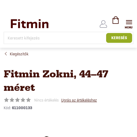
Ugrás
a
fő
tartalomhoz
KOSÁR
KERESÉS
Kiegészítők
Fitmin Zokni, 44–47
méret
Nincs értékelés
Ugrás az értékeléshez
Kód:
611000133