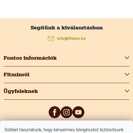
L
á
info
@
fitmin.hu
b
Fontos információk
l
Fitminről
é
Ügyfeleknek
c
Sütiket használunk, hogy kényelmes böngészést biztosítsunk