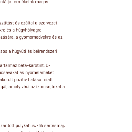
rantálja termékeink magas
ztítást és ezáltal a szervezet
ékre és a húgyhólyagra
okozására, a gyomornedvekre és az
ásos a húgyúti és bélrendszeri
artalmaz béta-karotint, C-
minosavakat és nyomelemeket
korolt pozitív hatása miatt
gál, amely védi az izomsejteket a
szárított pulykahús, 4% sertésmáj,