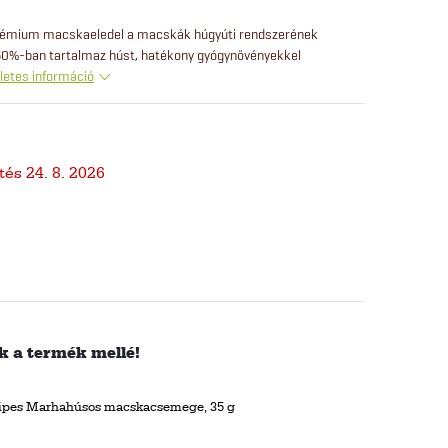
rprémium macskaeledel a macskák húgyúti rendszerének
 50%-ban tartalmaz húst, hatékony gyógynövényekkel
letes információ
24. 8. 2026
 a termék mellé!
tripes Marhahúsos macskacsemege, 35 g