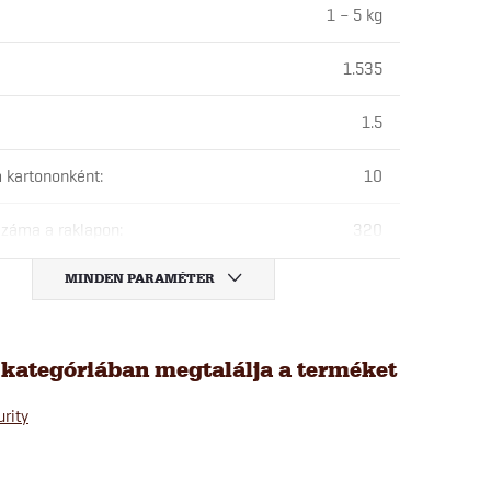
1 – 5 kg
1.535
1.5
 kartononként
:
10
záma a raklapon
:
320
MINDEN PARAMÉTER
 kategóriában megtalálja a terméket
rity