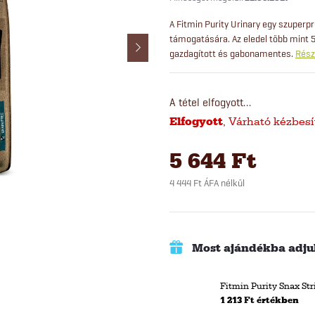
A Fitmin Purity Urinary egy szupe
támogatására. Az eledel több mint
gazdagított és gabonamentes.
Rész
A tétel elfogyott…
Elfogyott
5 644 Ft
4 444 Ft ÁFA nélkül
Egységár:
Most ajándékba adjuk
Fitmin Purity Snax S
1 213 Ft értékben