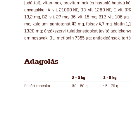
jodáttal); vitaminok, provitaminok és hasonló hatású k
anyagokkal: A-vit. 21000 NE, D3-vit. 1260 NE, E-vit. (R
13,2 mg, B2-vit. 27 mg, B6-vit. 15 mg, B12-vit. 106 µg,
mg, kalcium-pantotenát 43 mg, folsav 4,7 mg, biotin 1,
1320 mg; érzékszervi tulajdonságokat javító adalékany
aminosavak: DL-metionin 7355 µg; antioxidánsok, tartó
Adagolás
2 - 3 kg
3 - 5 kg
felnőtt macska
30 - 50 g
45 - 70 g