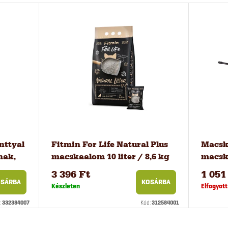
nttyal
Fitmin For Life Natural Plus
Macska
nak,
macskaalom 10 liter / 8,6 kg
macsk
3 396 Ft
1 051
SÁRBA
KOSÁRBA
Készleten
Elfogyott
:
332384007
Kód:
312584001