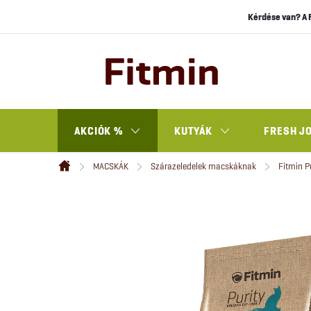
Ugrás
Kérdése van? A 
a
fő
tartalomhoz
AKCIÓK %
KUTYÁK
FRESH J
MACSKÁK
Szárazeledelek macskáknak
Fitmin P
Kezdőlap