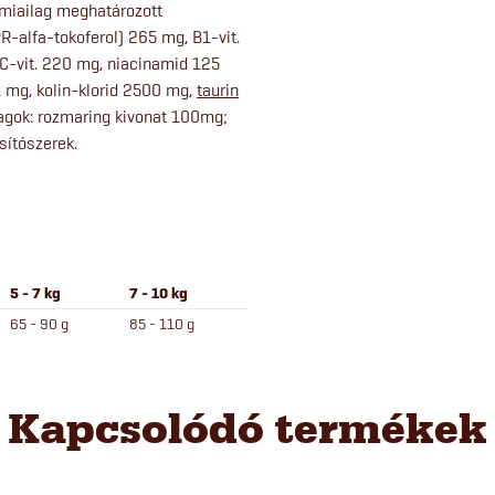
émiailag meghatározott
RR-alfa-tokoferol) 265 mg, B1-vit.
 C-vit. 220 mg, niacinamid 125
1 mg, kolin-klorid 2500 mg,
taurin
agok: rozmaring kivonat 100mg;
sítószerek.
5 - 7 kg
7 - 10 kg
65 - 90 g
85 - 110 g
Kapcsolódó termékek