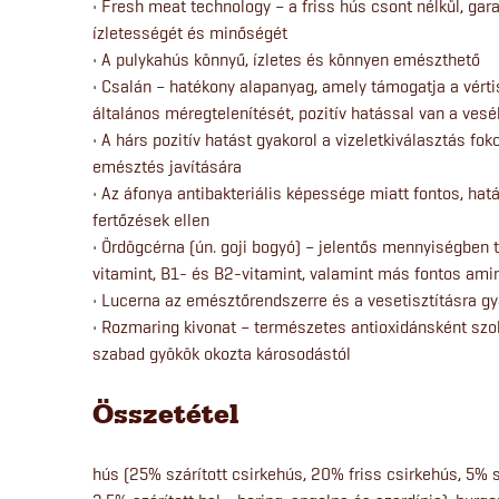
• Fresh meat technology – a friss hús csont nélkül, ga
ízletességét és minőségét
• A pulykahús könnyű, ízletes és könnyen emészthető
• Csalán – hatékony alapanyag, amely támogatja a vértis
általános méregtelenítését, pozitív hatással van a ves
• A hárs pozitív hatást gyakorol a vizeletkiválasztás f
emésztés javítására
• Az áfonya antibakteriális képessége miatt fontos, hat
fertőzések ellen
• Ördögcérna (ún. goji bogyó) – jelentős mennyiségben t
vitamint, B1- és B2-vitamint, valamint más fontos a
• Lucerna az emésztőrendszerre és a vesetisztításra gya
• Rozmaring kivonat – természetes antioxidánsként szol
szabad gyökök okozta károsodástól
Összetétel
hús (25% szárított csirkehús, 20% friss csirkehús, 5% 