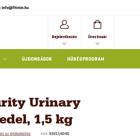
: info@fitmin.hu
KOSÁR
Bejelentkezés
Üres kosár
ÚJDONSÁGOK
HŰSÉGPROGRAM
AJÁNDÉK
rity Urinary
del, 1,5 kg
Kód:
532114040
ás az értékeléshez