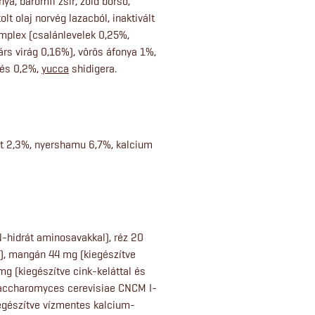
nya, baromfi zsír, zöld borsó,
lt olaj norvég lazacból, inaktivált
mplex (csalánlevelek 0,25%,
hárs virág 0,16%), vörös áfonya 1%,
més 0,2%,
yucca
shidigera.
st 2,3%, nyershamu 6,7%, kalcium
-hidrát aminosavakkal), réz 20
l), mangán 44 mg (kiegészítve
g (kiegészítve cink-keláttal és
 Saccharomyces cerevisiae CNCM I-
kiegészítve vízmentes kalcium-