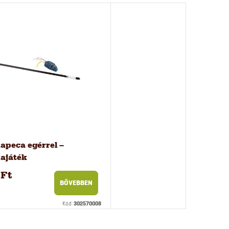
peca egérrel –
ajáték
 Ft
BŐVEBBEN
Kód:
302570008