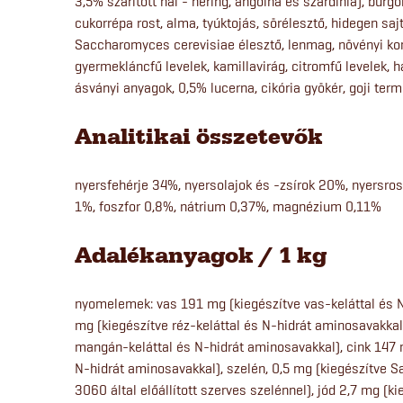
3,5% szárított hal - hering, angolna és szardínia), burgo
cukorrépa rost, alma, tyúktojás, sörélesztő, hidegen sajto
Saccharomyces cerevisiae élesztő, lenmag, növényi ko
gyermekláncfű levelek, kamillavirág, citromfű levelek, 
ásványi anyagok, 0,5% lucerna, cikória gyökér, goji ter
Analitikai összetevők
nyersfehérje 34%, nyersolajok és -zsírok 20%, nyersro
1%, foszfor 0,8%, nátrium 0,37%, magnézium 0,11%
Adalékanyagok / 1 kg
nyomelemek: vas 191 mg (kiegészítve vas-keláttal és N
mg (kiegészítve réz-keláttal és N-hidrát aminosavakka
mangán-keláttal és N-hidrát aminosavakkal), cink 147 m
N-hidrát aminosavakkal), szelén, 0,5 mg (kiegészítve
3060 által előállított szerves szelénnel), jód 2,7 mg (