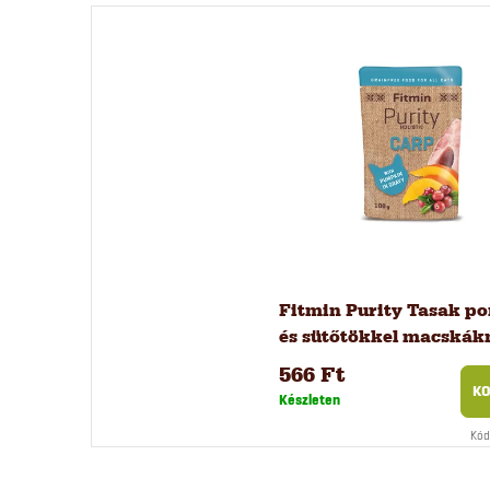
Fitmin Purity Tasak po
és sütőtökkel macskák
100 g
566 Ft
KO
Készleten
Kód