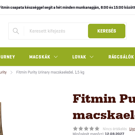
Fitmin csapata készséggel segít a hét minden munkanapján, 8:00 és 15:00 között
KERESÉS
OURNEY
MACSKÁK
LOVAK
RÁGCSÁLÓK
urity
Fitmin Purity Urinary macskaeledel, 1,5 kg
Fitmin Pu
macskaele
Nincs értékelés
Ugr
12.09.2027