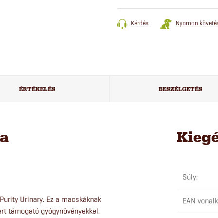
Kérdés
Nyomon követé
ÉRTÉKELÉS
BESZÉLGETÉS
sa
Kieg
Súly
:
 Purity Urinary. Ez a macskáknak
EAN vonal
zert támogató gyógynövényekkel,