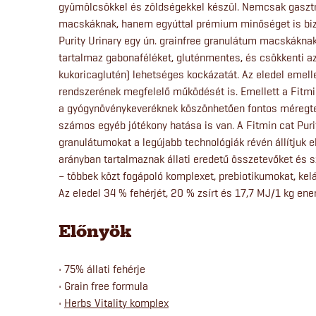
gyümölcsökkel és zöldségekkel készül. Nemcsak gasztr
macskáknak, hanem egyúttal prémium minőséget is bizt
Purity Urinary egy ún. grainfree granulátum macskáknak
tartalmaz gabonaféléket, gluténmentes, és csökkenti az 
kukoricaglutén) lehetséges kockázatát. Az eledel emel
rendszerének megfelelő működését is. Emellett a Fitmi
a gyógynövénykeveréknek köszönhetően fontos méregtele
számos egyéb jótékony hatása is van. A Fitmin cat Pur
granulátumokat a legújabb technológiák révén állítjuk e
arányban tartalmaznak állati eredetű összetevőket és 
– többek közt fogápoló komplexet, prebiotikumokat, kel
Az eledel 34 % fehérjét, 20 % zsírt és 17,7 MJ/1 kg ener
Előnyök
• 75% állati fehérje
• Grain free formula
•
Herbs Vitality komplex