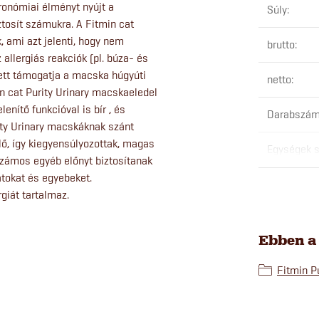
onómiai élményt nyújt a
Súly
:
osít számukra. A Fitmin cat
, ami azt jelenti, hogy nem
brutto
:
allergiás reakciók (pl. búza- és
lett támogatja a macska húgyúti
netto
:
n cat Purity Urinary macskaeledel
nítő funkcióval is bír , és
Darabszám
ity Urinary macskáknak szánt
lő, így kiegyensúlyozottak, magas
Egységek s
számos egyéb előnyt biztosítanak
átokat és egyebeket.
giát tartalmaz.
Ebben a
Fitmin Pu