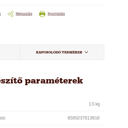
s
Megosztás
Nyomtatás
KAPCSOLÓDÓ TERMÉKEK
észítő paraméterek
1.5 kg
kód
:
8595237013616