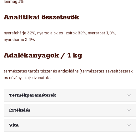
lenmag 1%.
Analitikai összetevők
nyersfehérje 32%, nyersolajok és -zsírok 32%, nyersrost 1,9%,
nyershamu 3,3%.
Adalékanyagok / 1 kg
természetes tartósítószer és antioxidáns (természetes savasítószerek
és növényi olaj-kivonatok).
Termékparaméterek
Értékelés
Vita