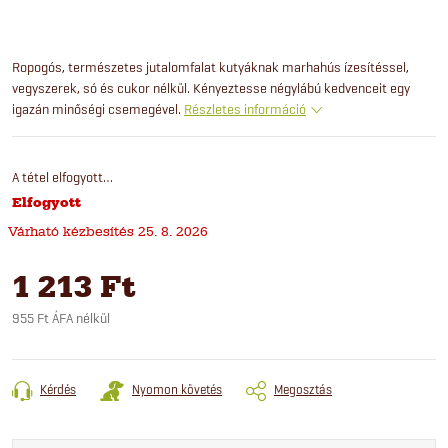
Ropogós, természetes jutalomfalat kutyáknak marhahús ízesítéssel,
vegyszerek, só és cukor nélkül. Kényeztesse négylábú kedvenceit egy
igazán minőségi csemegével.
Részletes információ
A tétel elfogyott…
Elfogyott
25. 8. 2026
1 213 Ft
955 Ft ÁFA nélkül
Egységár:
Kérdés
Nyomon követés
Megosztás