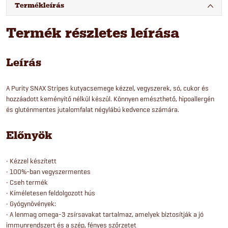
Termékleírás
Termék részletes leírása
Leírás
A Purity SNAX Stripes kutyacsemege kézzel, vegyszerek, só, cukor és
hozzáadott keményítő nélkül készül. Könnyen emészthető, hipoallergén
és gluténmentes jutalomfalat négylábú kedvence számára.
Előnyök
• Kézzel készített
• 100%-ban vegyszermentes
• Cseh termék
• Kíméletesen feldolgozott hús
• Gyógynövények:
• A lenmag omega-3 zsírsavakat tartalmaz, amelyek biztosítják a jó
immunrendszert és a szép, fényes szőrzetet