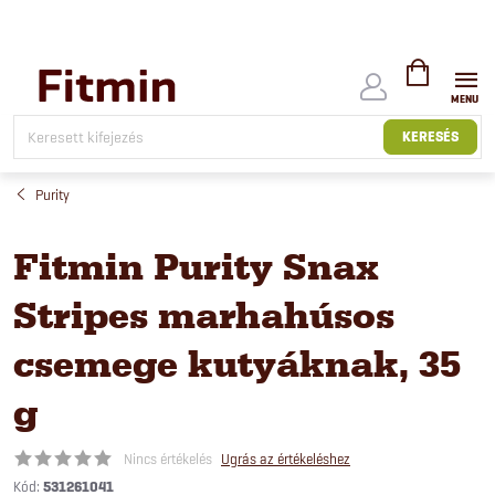
Ugrás
a
fő
tartalomhoz
KOSÁR
KERESÉS
Purity
Fitmin Purity Snax
Stripes marhahúsos
csemege kutyáknak, 35
g
Nincs értékelés
Ugrás az értékeléshez
Kód:
531261041