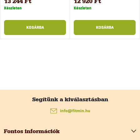
13 244 Ft
12 920 Ft
Készleten
Készleten
KOSÁRBA
KOSÁRBA
L
á
info
@
fitmin.hu
b
Fontos információk