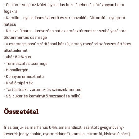
• Csalán – segít az ízületi gyulladás kezelésében és jótékonyan hat a
fogakra
• Kamilla – gyulladáscsökkentő és stresszoldó • Citromfű – nyugtató
hatású
• Kislevelű hárs – kedvezően hat az emésztőrendszer szabályozására •
Gluténmentes csemege
• A csemege lassú szárítással készül, amely megőrzi az összes értékes
alkotóelemet.
• Akár 84 % hús
• Természetes csemege
• Hipoallergén
• Könnyen emészthető
• Kiváló tápérték
• Tartósítószer, aroma- és színezékmentes
• Só, cukor és keményítő hozzáadása nélkül
Összetétel
friss borjú- és marhahús 84%, amarantliszt, szárított gyógynövény-
keverék (nagy csalán, gyermekláncfű, kamilla, citromfű, kislevelű hárs),