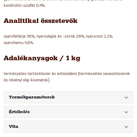
kondroitin-szulfát 0,4%.
Analitikai összetevők
nyersfehérje 36%, nyersolajok és -zsírok 28%, nyersrost 1,1%,
nyershamu 4,6%.
Adalékanyagok / 1 kg
természetes tartósítószer és antioxidáns (természetes savasítószerek
és növényi olaj-kivonatok).
Termékparaméterek
Értékelés
Vita