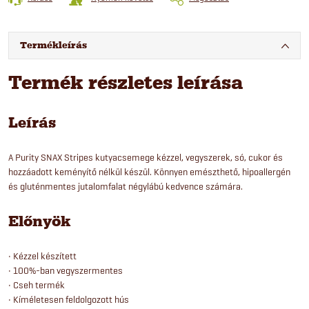
Termékleírás
Termék részletes leírása
Leírás
A Purity SNAX Stripes kutyacsemege kézzel, vegyszerek, só, cukor és
hozzáadott keményítő nélkül készül. Könnyen emészthető, hipoallergén
és gluténmentes jutalomfalat négylábú kedvence számára.
Előnyök
• Kézzel készített
• 100%-ban vegyszermentes
• Cseh termék
• Kíméletesen feldolgozott hús