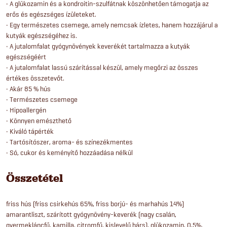
• A glükozamin és a kondroitin-szulfátnak köszönhetően támogatja az
erős és egészséges ízületeket.
• Egy természetes csemege, amely nemcsak ízletes, hanem hozzájárul a
kutyák egészségéhez is.
• A jutalomfalat gyógynövények keverékét tartalmazza a kutyák
egészségéért
• A jutalomfalat lassú szárítással készül, amely megőrzi az összes
értékes összetevőt.
• Akár 85 % hús
• Természetes csemege
• Hipoallergén
• Könnyen emészthető
• Kiváló tápérték
• Tartósítószer, aroma- és színezékmentes
• Só, cukor és keményítő hozzáadása nélkül
Összetétel
friss hús (friss csirkehús 65%, friss borjú- és marhahús 14%)
amarantliszt, szárított gyógynövény-keverék (nagy csalán,
gyermekláncfű, kamilla, citromfű, kislevelű hárs), glükozamin, 0,5%,