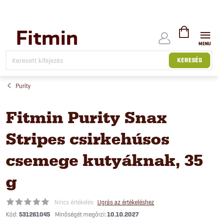
Ugrás
a
fő
tartalomhoz
KOSÁR
KERESÉS
Purity
Fitmin Purity Snax
Stripes csirkehúsos
csemege kutyáknak, 35
g
Nincs értékelés
Ugrás az értékeléshez
Kód:
531261045
10.10.2027