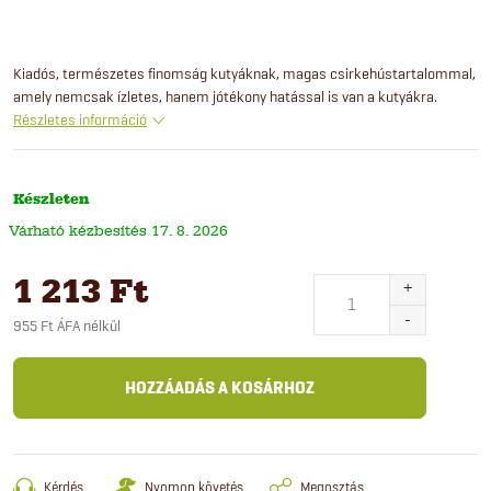
Kiadós, természetes finomság kutyáknak, magas csirkehústartalommal,
amely nemcsak ízletes, hanem jótékony hatással is van a kutyákra.
Részletes információ
Készleten
17. 8. 2026
1 213 Ft
955 Ft ÁFA nélkül
Egységár:
HOZZÁADÁS A KOSÁRHOZ
Kérdés
Nyomon követés
Megosztás