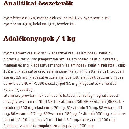
Analitikai összetevők
nyersfehérje 26,7%, nyersolajok és -zsírok 16%, nyersrost 2,9%,
nyershamu 6,8%, kalcium 1,2%, foszfor 1%.
Adalékanyagok / 1 kg
nyomelemek: vas 192 mg (kiegészítve vas- és aminosav-kelát n-
hidráttal), réz 21 mg (kiegészítve réz- és aminosav-kelát n-hidráttal),
mangán 42 mg (kiegészítve mangán-és aminosav-kelát n-hidráttal), cink
162 mg (kiegészítve cink-és aminosav-kelát n-hidráttal és cink-oxiddal),
szelén, 0,5 mg (kiegészítve szelénnel dúsított, inaktivált Saccharomyces
cerevisiae CNCM I-3060 élesztő), jód 3,5 mg (kiegészítve vízmentes
kalcium-jodáttal);
vitaminok, provitaminok és hasonló hatású, kémiailag meghatározott
anyagok: A-vitamin 17000 NE, D3-vitamin 1250 NE, E-vitamin (RRR-alfa-
tokoferol) 235 mg, niacinamid 70 mg, B1-vitamin 5,5 mg, B2-vitamin 11
mg, B6-vitamin 8,7 mg, B12-vitamin 195 µg, C-vitamin 300 mg, kalcium-
pantotenát 20 mg, folsav 1 mg, biotin 2,3 mg, kolin-klorid 1000 mg;
érzékszervi adalékanyagok: rozmaringkivonat 100 mg;