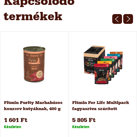
Kapcsolódó
termékek
Fitmin Purity Marhahúsos
Fitmin For Life Multipack
konzerv kutyáknak, 400 g
fagyasztva szárított
csemegék 6 db
1 601 Ft
5 805 Ft
Készleten
Készleten