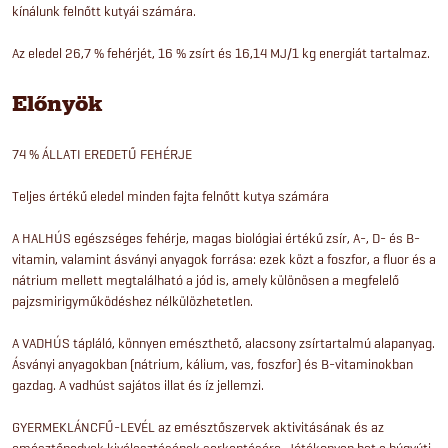
kínálunk felnőtt kutyái számára.
Az eledel 26,7 % fehérjét, 16 % zsírt és 16,14 MJ/1 kg energiát tartalmaz.
Előnyök
74 % ÁLLATI EREDETŰ FEHÉRJE
Teljes értékű eledel minden fajta felnőtt kutya számára
A HALHÚS egészséges fehérje, magas biológiai értékű zsír, A-, D- és B-
vitamin, valamint ásványi anyagok forrása: ezek közt a foszfor, a fluor és a
nátrium mellett megtalálható a jód is, amely különösen a megfelelő
pajzsmirigyműködéshez nélkülözhetetlen.
A VADHÚS tápláló, könnyen emészthető, alacsony zsírtartalmú alapanyag.
Ásványi anyagokban (nátrium, kálium, vas, foszfor) és B-vitaminokban
gazdag. A vadhúst sajátos illat és íz jellemzi.
GYERMEKLÁNCFŰ-LEVÉL az emésztőszervek aktivitásának és az
emésztőnedvek kiválasztásának serkentésére. Jótékonyan hat a húgyúti