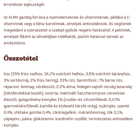
érrendszer egészségét.
Az ALMA gazdag forrása a nyomelemeknek és vitaminoknak, például a C-
vitaminnak vagy a béta-karotinnak, amelyek antioxidánsok, és segítenek
megvédeni a szervezetet a szabad gyökök negatív hatásaitól. A pektinek,
amelyek főként az almahéjban találhatók, pozitív hatással vannak az
emésztésre.
Összetétel
hús (35% friss vadhús, 16,2% szárított halhús, 3,6% szárított bárányhús,
3% sertésmáj, 2% friss hering), 33% rizs, baromfizsír, 7% barna rizs,
réparost, lenmag, sörélesztő, 2,2% alma, hidegen sajtolt norvég lazacolaj
(tokoferolokkal kezelt), lucerna, inaktivált Saccharomyces cerevisiae
élesztő, gyógynövény komplex 1% (csalán-és citromfűlevél, 0,23%
gyermekláncfűlevél, kamilla és kislevelű hársfa virág), tyúktojás, spenót
0,4%, shiitake gomba 0,4%, cikóriagyökér, máriatövismag, tök 0,1%,
cápaporc, jukka, glükózamin, kondroitin-szulfát, természetes antioxidáns
komplex