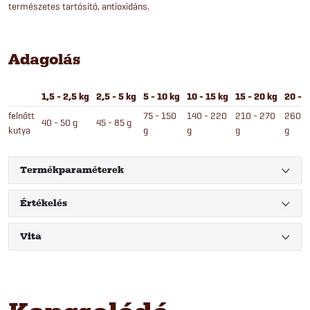
természetes tartósító, antioxidáns.
Adagolás
1,5 - 2,5 kg
2,5 - 5 kg
5 - 10 kg
10 - 15 kg
15 - 20 kg
20 - 
felnőtt
75 - 150
140 - 220
210 - 270
260 -
40 - 50 g
45 - 85 g
kutya
g
g
g
g
Termékparaméterek
Értékelés
Vita