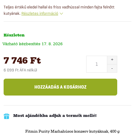
Teljes értékű eledel hallal és friss vadhússal minden fajta felnőtt
kutyának.
Részletes információ
Készleten
17. 8. 2026
7 746 Ft
6 099 Ft ÁFA nélkül
Egységár:
HOZZÁADÁS A KOSÁRHOZ
Most ajándékba adjuk a termék mellé!
Fitmin Purity Marhahúsos konzerv kutyáknak, 400 g