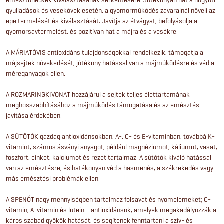
gyulladások és vesekövek esetén, a gyomorműködés zavarainál növeli az
epe termelését és kiválasztását. Javítja az étvágyat, befolyásolja a
gyomorsavtermelést, és pozitívan hat a májra és a vesékre.
A MÁRIATÖVIS antioxidáns tulajdonságokkal rendelkezik, támogatja a
májsejtek növekedését, jótékony hatással van a májműködésre és véd a
méreganyagok ellen.
A ROZMARINGKIVONAT hozzájárul a sejtek teljes élettartamának
meghosszabbításához a májműködés támogatása és az emésztés
javítása érdekében.
A SÜTŐTÖK gazdag antioxidánsokban, A-, C- és E-vitaminban, továbbá K-
vitamint, számos ásványi anyagot, például magnéziumot, káliumot, vasat,
foszfort, cinket, kalciumot és rezet tartalmaz. A sütőtök kiváló hatással
van az emésztésre, és hatékonyan véd a hasmenés, a székrekedés vagy
más emésztési problémák ellen.
A SPENÓT nagy mennyiségben tartalmaz folsavat és nyomelemeket; C-
vitamin, A-vitamin és lutein – antioxidánsok, amelyek megakadályozzák a
káros szabad gyökök hatását, és segítenek fenntartani a szív- és