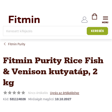
Ugrás
a
fő
tartalomhoz
KOSÁR
KERESÉS
Fitmin Purity
Fitmin Purity Rice Fish
& Venison kutyatáp, 2
kg
Nincs értékelés
Ugrás az értékeléshez
Kód:
531114026
10.10.2027