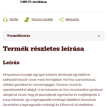
1 601 Ft értékben
Kérdés
Nyomon követés
Megosztás
Termékleírás
Termék részletes leírása
Leírás
Kényeztesse kutyáját egy igazi kulináris élménnyel egy halból és
vadhúsból készült rizses menü formájában. Hal friss szarvashússal,
shiitake gombával és rozmaringággal. Fűszeres rizzsel és
spenótlevelekkel tálaljuk. A természetes és friss összetevőket gondosan
válogattuk össze, hogy jól passzoljanak egymáshoz és megfeleljenek a
kutya ízlésének, így a legmagasabb minőségű táplálékot biztosítsuk.
Garantáltan a legmagasabb minőségű és kifinomult ízű eledeleket