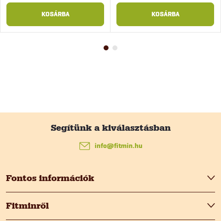
KOSÁRBA
KOSÁRBA
L
á
info
@
fitmin.hu
b
Fontos információk
l
Fitminről