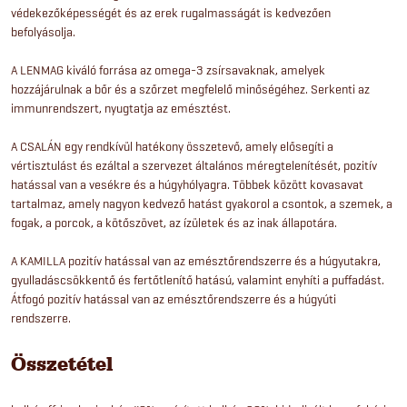
védekezőképességét és az erek rugalmasságát is kedvezően
befolyásolja.
A LENMAG kiváló forrása az omega-3 zsírsavaknak, amelyek
hozzájárulnak a bőr és a szőrzet megfelelő minőségéhez. Serkenti az
immunrendszert, nyugtatja az emésztést.
A CSALÁN egy rendkívül hatékony összetevő, amely elősegíti a
vértisztulást és ezáltal a szervezet általános méregtelenítését, pozitív
hatással van a vesékre és a húgyhólyagra. Többek között kovasavat
tartalmaz, amely nagyon kedvező hatást gyakorol a csontok, a szemek, a
fogak, a porcok, a kötőszövet, az ízületek és az inak állapotára.
A KAMILLA pozitív hatással van az emésztőrendszerre és a húgyutakra,
gyulladáscsökkentő és fertőtlenítő hatású, valamint enyhíti a puffadást.
Átfogó pozitív hatással van az emésztőrendszerre és a húgyúti
rendszerre.
Összetétel