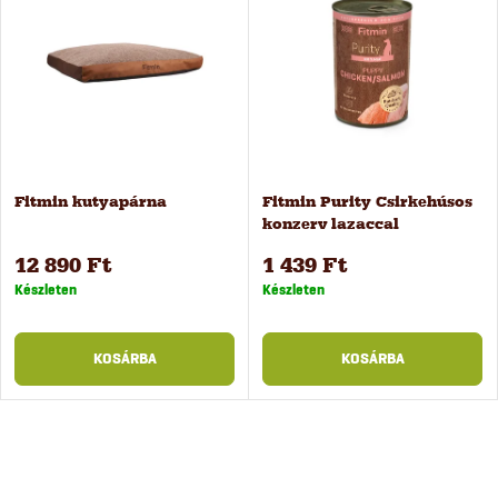
Fitmin kutyapárna
Fitmin Purity Csirkehúsos
konzerv lazaccal
kölyökkutyáknak, 400 g
12 890 Ft
1 439 Ft
Készleten
Készleten
KOSÁRBA
KOSÁRBA