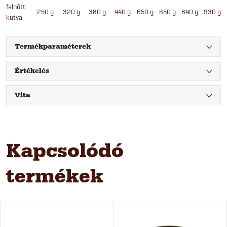
felnőtt
250 g
320 g
380 g
440 g
650 g
650 g
840 g
930 g
kutya
Termékparaméterek
Értékelés
Vita
Kapcsolódó
termékek