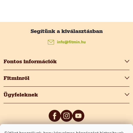
L
á
info
@
fitmin.hu
b
Fontos információk
l
Fitminről
é
Ügyfeleknek
c