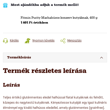
Most ajándékba adjuk a termék mellé!
Fitmin Purity Marhahúsos konzerv kutyáknak, 400 g
1 601 Ft értékben
Kérdés
Nyomon követés
Megosztás
Termékleírás
Termék részletes leírása
Leírás
Teljes értékű gluténmentes eledel halhússal fiatal kutyáknak és felnőtt,
közepes és nagytestű kutyáknak. Kényeztesse kutyáját egy igazi kulináris
élménnyel egy kiváló halhúsos eledellel, amely gluténmentes (grainfree).