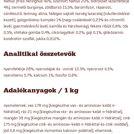
halhús (friss heringhús 40%, szárított halhús 20%, hidrolizált lazacfehérje
4%), termelői burgonya, zöldborsó 15,5%, baromfizsír, réparost,
sörélesztő, lenmag, alma, hidegen sajtolt norvég lazacolaj (tokoferolokkal
kezelt), gyógynövény-komplex 1% (nagy csalánlevél 0,23% és citromfű
levél, gyermekláncfű levél, kamilla és hársfavirág), fekete ribizli 0,8%, tök
0,5%, shiitake gomba 0,4%, cikóriagyökér 0,2%, goji 0,1%, glükózamin,
kondroitin-szulfát, jukka 0,012%.
Analitikai összetevők
nyersfehérje 28%, nyersolajok és -zsírok 12,5%, nyersrost 4,3%,
nyershamu 5,7%, kalcium 1%, foszfor 0,8%.
Adalékanyagok / 1 kg
nyomelemek: vas 178 mg (kiegészítve vas- és aminosav-kelát n-
hidráttal), réz 21 mg (kiegészítve réz- és aminosav-kelát n-hidráttal),
mangán 39 mg (kiegészítve mangán-és aminosav-kelát n-hidráttal), cink
175 mg (kiegészítve cink-és aminosav-kelát n-hidráttal és cink-oxiddal),
jód 3,6 mg (kiegészítve vízmentes kalcium-jodáttal); vitaminok,