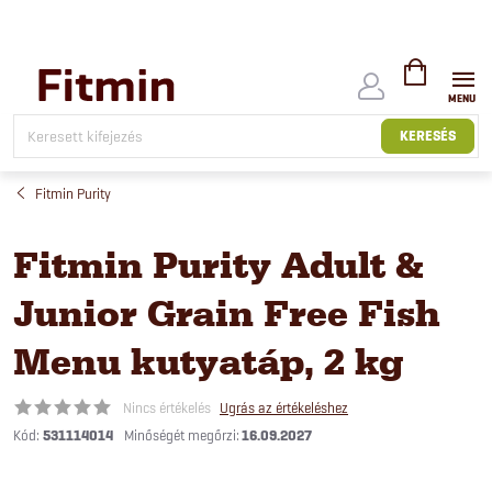
Ugrás
a
fő
tartalomhoz
KOSÁR
KERESÉS
Fitmin Purity
Fitmin Purity Adult &
Junior Grain Free Fish
Menu kutyatáp, 2 kg
Nincs értékelés
Ugrás az értékeléshez
Kód:
531114014
16.09.2027