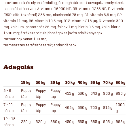
provitaminok és olyan kémiailag jól meghatározott anyagok, amelyeknek
hasonló hatása van: A-vitamin 16200 NE, D3-vitamin 1256 NE, E-vitamin
(RRR-alfa-tokoferol) 236 mg, niacinamid 78 mg, B1-vitamin 6,6 mg, B2-
vitamin 11 mg, B6-vitamin 10,5 mg, B12-vitamin 218 µg, C-vitamin 320
mg, kalcium-pantotenát 26 mg, folsav 1 mg, biotin 0,5 mg, kolin-klorid
1690 mg; érzékszervi tulajdonságokat javító adalékanyagok:
rozmaringkivonat 100 mg;
természetes tartósítószerek; antioxidánsok.
Adagolás
15 kg
20 kg
25 kg
30 kg
40 kg
50 kg
70 kg
80 kg
5 - 6
Puppy
Puppy
Puppy
455 g
580 g
640 g
900 g
990 g
hónap
táp
táp
táp
7 - 11
Puppy
Puppy
Puppy
1000
465 g
580 g
700 g
915 g
hónap
táp
táp
táp
g
12 - 18
250 g
320 g
380 g
450 g
565 g
685 g
905 g
995 g
hónap