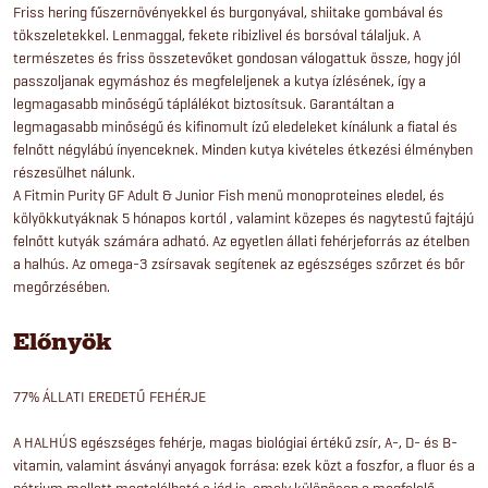
Friss hering fűszernövényekkel és burgonyával, shiitake gombával és
tökszeletekkel. Lenmaggal, fekete ribizlivel és borsóval tálaljuk. A
természetes és friss összetevőket gondosan válogattuk össze, hogy jól
passzoljanak egymáshoz és megfeleljenek a kutya ízlésének, így a
legmagasabb minőségű táplálékot biztosítsuk. Garantáltan a
legmagasabb minőségű és kifinomult ízű eledeleket kínálunk a fiatal és
felnőtt négylábú ínyenceknek. Minden kutya kivételes étkezési élményben
részesülhet nálunk.
A Fitmin Purity GF Adult & Junior Fish menü monoproteines eledel, és
kölyökkutyáknak 5 hónapos kortól , valamint közepes és nagytestű fajtájú
felnőtt kutyák számára adható. Az egyetlen állati fehérjeforrás az ételben
a halhús. Az omega-3 zsírsavak segítenek az egészséges szőrzet és bőr
megőrzésében.
Előnyök
77% ÁLLATI EREDETŰ FEHÉRJE
A HALHÚS egészséges fehérje, magas biológiai értékű zsír, A-, D- és B-
vitamin, valamint ásványi anyagok forrása: ezek közt a foszfor, a fluor és a
nátrium mellett megtalálható a jód is, amely különösen a megfelelő