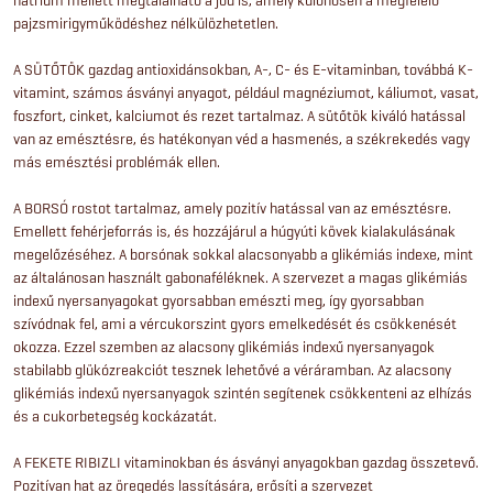
pajzsmirigyműködéshez nélkülözhetetlen.
A SÜTŐTÖK gazdag antioxidánsokban, A-, C- és E-vitaminban, továbbá K-
vitamint, számos ásványi anyagot, például magnéziumot, káliumot, vasat,
foszfort, cinket, kalciumot és rezet tartalmaz. A sütőtök kiváló hatással
van az emésztésre, és hatékonyan véd a hasmenés, a székrekedés vagy
más emésztési problémák ellen.
A BORSÓ rostot tartalmaz, amely pozitív hatással van az emésztésre.
Emellett fehérjeforrás is, és hozzájárul a húgyúti kövek kialakulásának
megelőzéséhez. A borsónak sokkal alacsonyabb a glikémiás indexe, mint
az általánosan használt gabonaféléknek. A szervezet a magas glikémiás
indexű nyersanyagokat gyorsabban emészti meg, így gyorsabban
szívódnak fel, ami a vércukorszint gyors emelkedését és csökkenését
okozza. Ezzel szemben az alacsony glikémiás indexű nyersanyagok
stabilabb glükózreakciót tesznek lehetővé a véráramban. Az alacsony
glikémiás indexű nyersanyagok szintén segítenek csökkenteni az elhízás
és a cukorbetegség kockázatát.
A FEKETE RIBIZLI vitaminokban és ásványi anyagokban gazdag összetevő.
Pozitívan hat az öregedés lassítására, erősíti a szervezet