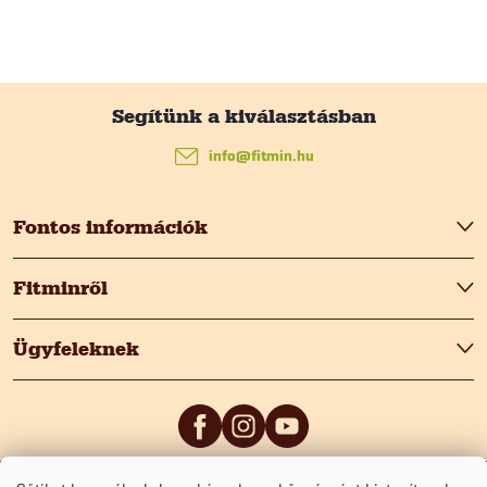
L
á
info
@
fitmin.hu
b
Fontos információk
l
Fitminről
é
Ügyfeleknek
c