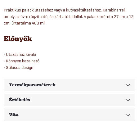
Praktikus palack utazáshoz vagy a kutyasétáltatáshoz. Karabinerrel,
amely az övre rögzíthető, és zárható fedéllel. A palack mérete 27 cm x 12
cm, űrtartalma 400 ml.
Előnyök
• Utazáshoz kiváló
• Könnyen kezelhető
• Stílusos design
Termékparaméterek
Értékelés
Vita