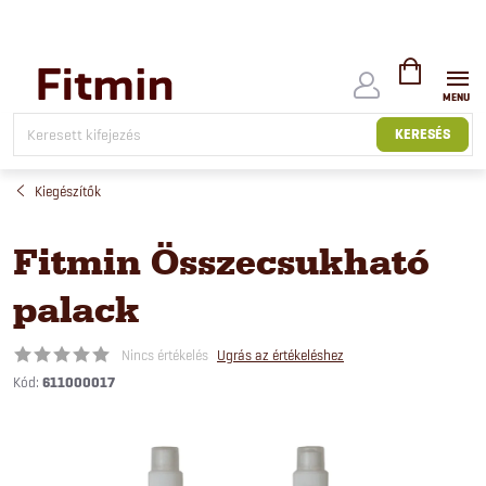
Ugrás
a
fő
tartalomhoz
KOSÁR
KERESÉS
Kiegészítők
Fitmin Összecsukható
palack
Nincs értékelés
Ugrás az értékeléshez
Kód:
611000017