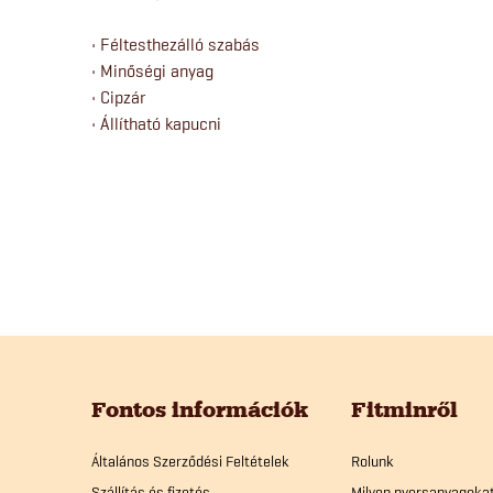
• Féltesthezálló szabás
• Minőségi anyag
• Cipzár
• Állítható kapucni
L
á
Fontos információk
Fitminről
b
Általános Szerződési Feltételek
Rolunk
Szállítás és fizetés
Milyen nyersanyagoka