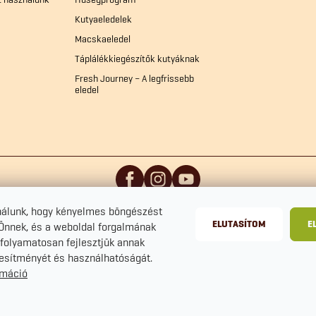
Kutyaeledelek
Macskaeledel
Táplálékkiegészítők kutyáknak
Fresh Journey – A legfrissebb
eledel
nálunk, hogy kényelmes böngészést
ELUTASÍTOM
E
 Önnek, és a weboldal forgalmának
folyamatosan fejlesztjük annak
ljesítményét és használhatóságát.
rmáció
zerkesztése
Adatvédelmi tájékoztató
Szerződési Feltételek
Sütike