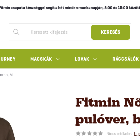
Fitmin csapata készséggel segít a hét minden munkanapján, 8:00 és 15:00 között
KERESÉS
OURNEY
MACSKÁK
LOVAK
RÁGCSÁLÓK
barna, M
Fitmin Nő
pulóver, 
Nincs értékelés
Ugr