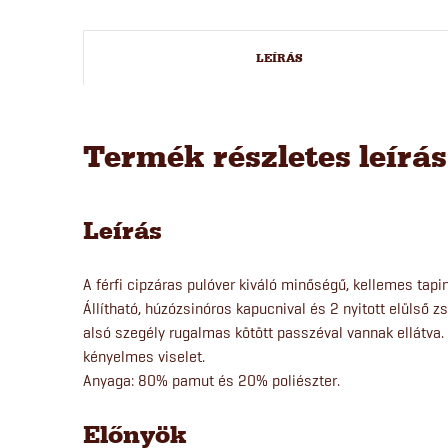
LEÍRÁS
Termék részletes leírá
Leírás
A férfi cipzáras pulóver kiváló minőségű, kellemes tapi
Állítható, húzózsinóros kapucnival és 2 nyitott elülső zs
alsó szegély rugalmas kötött passzéval vannak ellátva
kényelmes viselet.
Anyaga: 80% pamut és 20% poliészter.
Előnyök