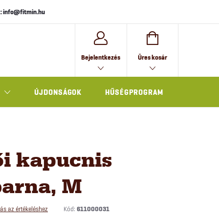
: info@fitmin.hu
KOSÁR
Bejelentkezés
Üres kosár
ÚJDONSÁGOK
HŰSÉGPROGRAM
AJÁNDÉK
i kapucnis
barna, M
Kód:
611000031
ás az értékeléshez