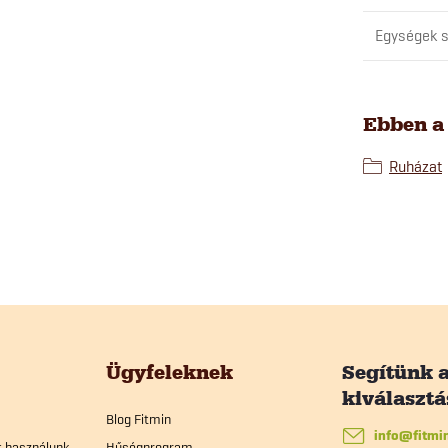
Egységek s
Ebben a
Ruházat
Ügyfeleknek
Blog Fitmin
info
@
fitmi
t használunk
Hűségprogram