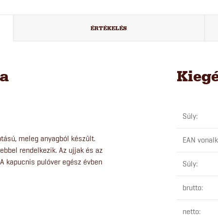
ÉRTÉKELÉS
sa
Kieg
Súly
:
ntású, meleg anyagból készült.
EAN vonal
ebbel rendelkezik. Az ujjak és az
. A kapucnis pulóver egész évben
Súly
:
brutto
:
netto
: