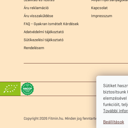
l
Áru reklamáció
Kapcsolat
Áru visszaküldése
Impresszum
é
FAQ – Gyakran Ismételt Kérdések
Adatvédelmi tájékoztató
c
Sütikezelési tájékoztató
Rendelésem
Sütiket hasz
biztosítsunk
elemzésével 
funkcióit, te
További info
Copyright 2026
Fitmin.hu
. Minden jog fenntartva.
Süti beállítások s
Beállítások