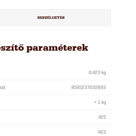
BESZÉLGETÉS
észítő paraméterek
0.423 kg
kód
:
8595237032693
< 1 kg
.425
.423