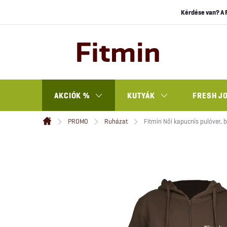
Ugrás
Kérdése van? A 
a
fő
tartalomhoz
AKCIÓK %
KUTYÁK
FRESH J
PROMO
Ruházat
Fitmin Női kapucnis pulóver, 
Kezdőlap