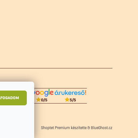
LFOGADOM
5
/5
0
/5
Shoptet Premium készítette
&
BlueGhost.cz
zelési tájékoztató