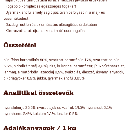
• Fogápoló komplex az egészséges fogakért
• Gyermekláncfű, amely segít pozitívan befolyásolni a máj- és
veseműködést
• Gazdag rostforrás az emésztés elősegítése érdekében
• Környezetbarát, újrahasznosítható csomagolás
Összetétel
hús (friss baromfihús 50%, szárított baromfihús 17%, szárított halhús
6,6%, hidrolizált máj 3,2%), rizs, kukorica, baromfizsír, (cukor)répaszelet,
lenmag, almatörköly, lazacolaj 0,5%, tyúktojás, élesztő, ásványi anyagok,
cikóriagyökér 0,2%, jukka, gyermekláncfű 0,03%.
Analitikai összetevők
nyersfehérje 25,5%, nyersolajok és -zsírok 14,5%, nyersrost 3,1%,
nyershamu 5,4%, kalcium 1,1%, foszfor 0,8%.
Adalékanyagok / 1 kg