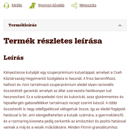
Kérdés
Nyomon követés
Megosztás
Termékleírás
Termék részletes leírása
Leírás
Kényeztesse kutyáját egy szuperprémium kutyatáppal, amelyet a Cseh
Köztársaság Hegyimentő Szolgálata is használ. A friss baromfihúst,
halhúst és rizst tartalmazó szuperprémium eledel olyan racionális
összetételt garantál, amelyet az állat szervezete hatékonyan tud
hasznosítani. Ez a szárazeledel rizst és kukoricát, azaz gluténmentes és
hipoallergén gabonaféléket tartalmazó recept szerint készül. A többi
összetevőt is nagy odafigyeléssel válogattuk össze, így az eledel fogápoló
hatással is bír, ami elengedhetetlen a kutyák számára, a gyermekláncfű
és a rozmaring kivonata pedig serkentik az emésztést és pozitív hatással
vannak a máj és a vesék működésére. Minden Fitmin granulátumhoz