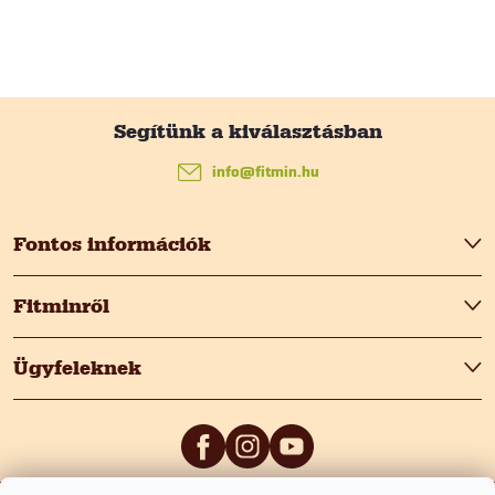
L
á
info
@
fitmin.hu
b
Fontos információk
l
Fitminről
é
Ügyfeleknek
c