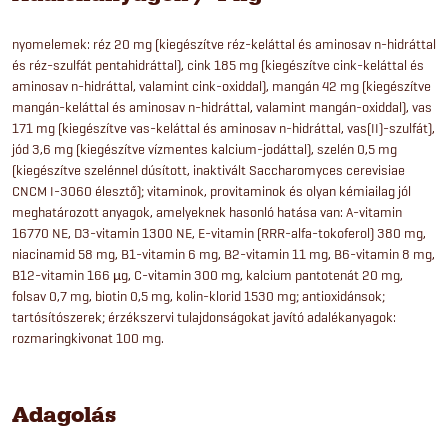
nyomelemek: réz 20 mg (kiegészítve réz-keláttal és aminosav n-hidráttal
és réz-szulfát pentahidráttal), cink 185 mg (kiegészítve cink-keláttal és
aminosav n-hidráttal, valamint cink-oxiddal), mangán 42 mg (kiegészítve
mangán-keláttal és aminosav n-hidráttal, valamint mangán-oxiddal), vas
171 mg (kiegészítve vas-keláttal és aminosav n-hidráttal, vas(II)-szulfát),
jód 3,6 mg (kiegészítve vízmentes kalcium-jodáttal), szelén 0,5 mg
(kiegészítve szelénnel dúsított, inaktivált Saccharomyces cerevisiae
CNCM I-3060 élesztő); vitaminok, provitaminok és olyan kémiailag jól
meghatározott anyagok, amelyeknek hasonló hatása van: A-vitamin
16770 NE, D3-vitamin 1300 NE, E-vitamin (RRR-alfa-tokoferol) 380 mg,
niacinamid 58 mg, B1-vitamin 6 mg, B2-vitamin 11 mg, B6-vitamin 8 mg,
B12-vitamin 166 µg, C-vitamin 300 mg, kalcium pantotenát 20 mg,
folsav 0,7 mg, biotin 0,5 mg, kolin-klorid 1530 mg; antioxidánsok;
tartósítószerek; érzékszervi tulajdonságokat javító adalékanyagok:
rozmaringkivonat 100 mg.
Adagolás