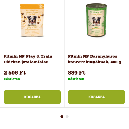
Fitmin NP Play & Train
Fitmin NP Bárányhúsos
Chicken jutalomfalat
konzerv kutyáknak, 400 g
kiképzéshez, 400 g
2 506 Ft
889 Ft
Készleten
Készleten
KOSÁRBA
KOSÁRBA