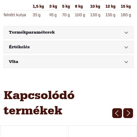
1,5 kg
3 kg
5 kg
8 kg
10 kg
12 kg
15 kg
felnőtt kutya
35 g
45 g
70 g
100 g
130 g
150 g
180 g
Termékparaméterek
Értékelés
Vita
Kapcsolódó
termékek