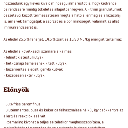
hozzáadunk egy kevés kiváló minőségű almarostot is, hogy kedvence
bélrendszere mindig tökéletes állapotban legyen. A Fitmin granulátumok
összetevői között természetesen megtalálható a lenmag és a lazacolaj
is, amelyek támogatják a szőrzet és a bőr minőségét, valamint az állat
immunrendszerét is.
Az eledel 25,5 % fehérjét, 14,5 % zsírt és 15,98 MJ/kg energiát tartalmaz.
Az eledel a következők számára alkalmas:
- felnőtt kistestű kutyák
- hétköznapi terhelésnek kitett kutyák
- búzamentes eledelt igénylő kutyák
- közepesen aktív kutyák
Előnyök
• 50% friss baromfihús
• Gluténmentes, búza és kukorica felhasználása nélkül, így csökkentve az
allergiás reakciók esélyét
• Rozmaring kivonat a teljes sejtéletkor meghosszabbítása, a
májműködés támogatása és az emésztés javítása érdekében