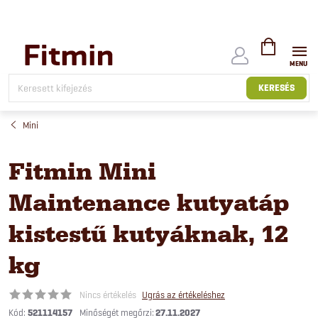
Ugrás
a
fő
tartalomhoz
KOSÁR
KERESÉS
Mini
Fitmin Mini
Maintenance kutyatáp
kistestű kutyáknak, 12
kg
Nincs értékelés
Ugrás az értékeléshez
Kód:
521114157
27.11.2027