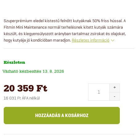
Szuperprémium eledel kistestű felnőtt kutyáknak 50% friss hússal. A
Fitmin Mini Maintenance normál terhelésnek kitett kutyák számára
készült, és kiegyensúlyozott arányban tartalmaz zsírokat és olajokat,
hogy kutyája jó kondícióban maradjon.
Részletes információ
Készleten
13. 8. 2026
20 359 Ft
16 031 Ft ÁFA nélkül
Egységár:
HOZZÁADÁS A KOSÁRHOZ