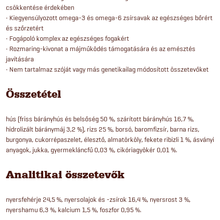
csökkentése érdekében
• Kiegyensúlyozott omega-3 és omega-6 zsírsavak az egészséges bőrért
és szőrzetért
• Fogápoló komplex az egészséges fogakért
• Rozmaring-kivonat a májműködés támogatására és az emésztés
javítására
• Nem tartalmaz szóját vagy más genetikailag módosított összetevőket
Összetétel
hús (friss bárányhús és belsőség 50 %, szárított bárányhús 16,7 %,
hidrolizált báránymáj 3,2 %), rizs 25 %, borsó, baromfizsír, barna rizs,
burgonya, cukorrépaszelet, élesztő, almatörköly, fekete ribizli 1 %, ásványi
anyagok, jukka, gyermekláncfű 0,03 %, cikóriagyökér 0,01 %.
Analitikai összetevők
nyersfehérje 24,5 %, nyersolajok és -zsírok 16,4 %, nyersrost 3 %,
nyershamu 6,3 %, kalcium 1,5 %, foszfor 0,95 %.