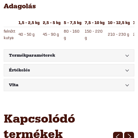
Adagolás
1,5 - 2,5 kg
2,5 - 5 kg
5 - 7,5 kg
7,5 - 10 kg
10 - 12,5 kg
12
felnőtt
80 - 160
150 - 220
40 - 50 g
45 - 90 g
210 - 230 g
22
kutya
g
g
Termékparaméterek
Értékelés
Vita
Kapcsolódó
termékek