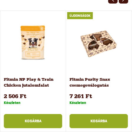
ÚJDONSÁGOK
Fitmin NP Play & Train
Fitmin Purity Snax
Chicken jutalomfalat
csemegeválogatás
kiképzéshez, 400 g
kutyáknak, 500 g
2 506 Ft
7 261 Ft
Készleten
Készleten
KOSÁRBA
KOSÁRBA