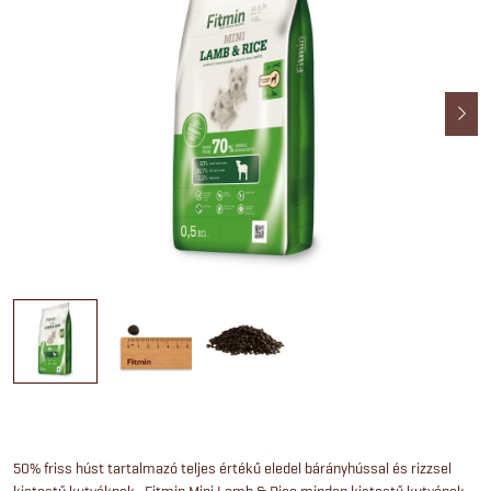
50% friss húst tartalmazó teljes értékű eledel bárányhússal és rizzsel
kistestű kutyáknak. Fitmin Mini Lamb & Rice minden kistestű kutyának