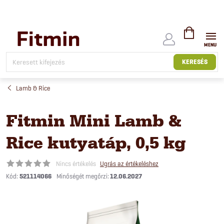
Ugrás
a
fő
tartalomhoz
KOSÁR
KERESÉS
Lamb & Rice
Fitmin Mini Lamb &
Rice kutyatáp, 0,5 kg
Nincs értékelés
Ugrás az értékeléshez
Kód:
521114066
12.06.2027