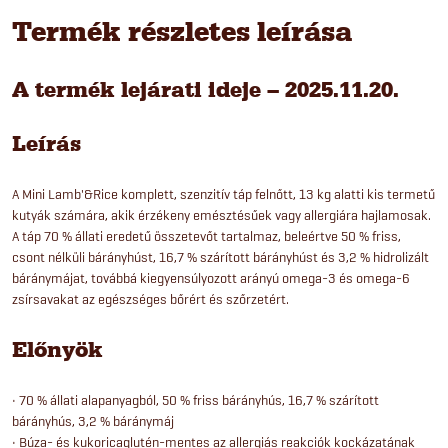
Termék részletes leírása
A termék lejárati ideje – 2025.11.20.
Leírás
A Mini Lamb'&Rice komplett, szenzitív táp felnőtt, 13 kg alatti kis termetű
kutyák számára, akik érzékeny emésztésűek vagy allergiára hajlamosak.
A táp 70 % állati eredetű összetevőt tartalmaz, beleértve 50 % friss,
csont nélküli bárányhúst, 16,7 % szárított bárányhúst és 3,2 % hidrolizált
báránymájat, továbbá kiegyensúlyozott arányú omega-3 és omega-6
zsírsavakat az egészséges bőrért és szőrzetért.
Előnyök
• 70 % állati alapanyagból, 50 % friss bárányhús, 16,7 % szárított
bárányhús, 3,2 % báránymáj
• Búza- és kukoricaglutén-mentes az allergiás reakciók kockázatának