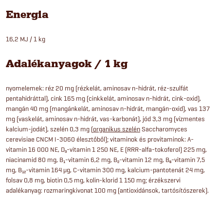
Energia
16,2 MJ / 1 kg
Adalékanyagok / 1 kg
nyomelemek: réz 20 mg (rézkelát, aminosav n-hidrát, réz-szulfát
pentahidráttal), cink 165 mg (cinkkelát, aminosav n-hidrát, cink-oxid),
mangán 40 mg (mangánkelát, aminosav n-hidrát, mangán-oxid), vas 137
mg (vaskelát, aminosav n-hidrát, vas-karbonát), jód 3,3 mg (vízmentes
kalcium-jodát), szelén 0,3 mg (
organikus szelén
Saccharomyces
cerevisiae CNCM I-3060 élesztőből); vitaminok és provitaminok: A-
vitamin 16 000 NE, D₃-vitamin 1 250 NE, E (RRR-alfa-tokoferol) 225 mg,
niacinamid 80 mg, B₁-vitamin 6,2 mg, B₂-vitamin 12 mg, B₆-vitamin 7,5
mg, B₁₂-vitamin 164 μg, C-vitamin 300 mg, kalcium-pantotenát 24 mg,
folsav 0,8 mg, biotin 0,5 mg, kolin-klorid 1 150 mg; érzékszervi
adalékanyag: rozmaringkivonat 100 mg (antioxidánsok, tartósítószerek).