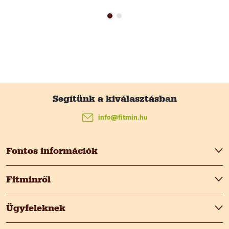
L
á
info
@
fitmin.hu
b
Fontos információk
l
Fitminről
é
Ügyfeleknek
c